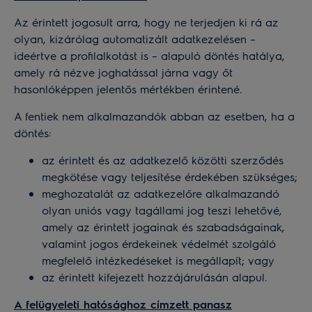
Az érintett jogosult arra, hogy ne terjedjen ki rá az
olyan, kizárólag automatizált adatkezelésen –
ideértve a profilalkotást is – alapuló döntés hatálya,
amely rá nézve joghatással járna vagy őt
hasonlóképpen jelentős mértékben érintené.
A fentiek nem alkalmazandók abban az esetben, ha a
döntés:
az érintett és az adatkezelő közötti szerződés
megkötése vagy teljesítése érdekében szükséges;
meghozatalát az adatkezelőre alkalmazandó
olyan uniós vagy tagállami jog teszi lehetővé,
amely az érintett jogainak és szabadságainak,
valamint jogos érdekeinek védelmét szolgáló
megfelelő intézkedéseket is megállapít; vagy
az érintett kifejezett hozzájárulásán alapul.
A felügyeleti hatósághoz címzett panasz