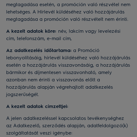
megtagadása esetén, a promóción való részvétel nem
lehetséges. A Hírlevél küldéséhez való hozzájárulás
megtagadása a promóción való részvételt nem érinti.
A kezelt adatok köre:
név, lakcím vagy levelezési
cím, telefonszám, e-mail cím,
Az adatkezelés időtartama:
a Promóció
lebonyolításáig, hírlevél küldéséhez való hozzájárulás
esetén a hozzájárulás visszavonásáig, a hozzájárulás
bármikor és díjmentesen visszavonható, amely
azonban nem érinti a visszavonás előtt a
hozzájárulás alapján végrehajtott adatkezelés
jogszerűségét.
A kezelt adatok címzettjei:
A jelen adatkezeléssel kapcsolatos tevékenységhez
az Adatkezelő, szerződés alapján, adatfeldolgozó(k)
szolgáltatását veszi igénybe: