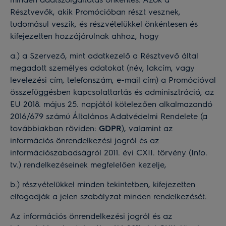
Résztvevők, akik Promócióban részt vesznek,
tudomásul veszik, és részvételükkel önkéntesen és
kifejezetten hozzájárulnak ahhoz, hogy
a.) a Szervező, mint adatkezelő a Résztvevő által
megadott személyes adatokat (név, lakcím, vagy
levelezési cím, telefonszám, e-mail cím) a Promócióval
összefüggésben kapcsolattartás és adminisztráció, az
EU 2018. május 25. napjától kötelezően alkalmazandó
2016/679 számú Általános Adatvédelmi Rendelete (a
továbbiakban röviden:
GDPR
), valamint az
információs önrendelkezési jogról és az
információszabadságról 2011. évi CXII. törvény (Info.
tv.) rendelkezéseinek megfelelően kezelje,
b.) részvételükkel minden tekintetben, kifejezetten
elfogadják a jelen szabályzat minden rendelkezését.
Az információs önrendelkezési jogról és az