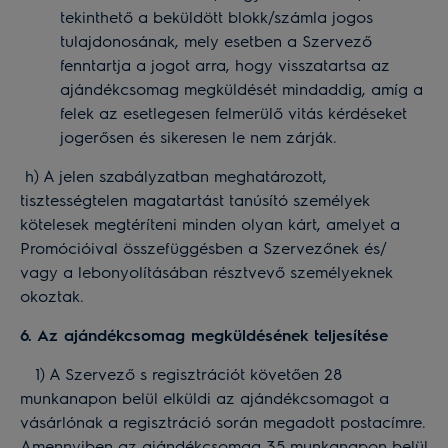
tekinthető a beküldött blokk/számla jogos
tulajdonosának, mely esetben a Szervező
fenntartja a jogot arra, hogy visszatartsa az
ajándékcsomag megküldését mindaddig, amíg a
felek az esetlegesen felmerülő vitás kérdéseket
jogerősen és sikeresen le nem zárják.
h) A jelen szabályzatban meghatározott,
tisztességtelen magatartást tanúsító személyek
kötelesek megtéríteni minden olyan kárt, amelyet a
Promócióival összefüggésben a Szervezőnek és/
vagy a lebonyolításában résztvevő személyeknek
okoztak.
6. Az ajándékcsomag megküldésének teljesítése
1) A Szervező s regisztrációt követően 28
munkanapon belül elküldi az ajándékcsomagot a
vásárlónak a regisztráció során megadott postacímre.
Amennyiben az ajándékcsomag 35 munkanapon belül