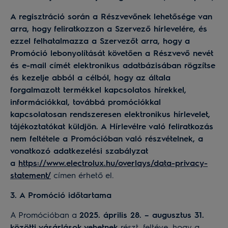
A regisztráció során a Részvevőnek lehetősége van
arra, hogy feliratkozzon a Szervező hírlevelére, és
ezzel felhatalmazza a Szervezőt arra, hogy a
Promóció lebonyolítását követően a Részvevő nevét
és e-mail címét elektronikus adatbázisában rögzítse
és kezelje abból a célból, hogy az általa
forgalmazott termékkel kapcsolatos hírekkel,
információkkal, továbbá promóciókkal
kapcsolatosan rendszeresen elektronikus hírlevelet,
tájékoztatókat küldjön. A Hírlevélre való feliratkozás
nem feltétele a Promócióban való részvételnek, a
vonatkozó adatkezelési szabályzat
a
http
s://www.electrolux.hu/overlays/data-privacy-
statement/
címen érhető el.
3. A Promóció időtartama
A Promócióban a
2025. április 28. – augusztus 31.
közötti vásárlások vehetnek
részt, feltéve, hogy a