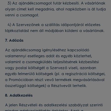
3) Az ajándékcsomagot futár kézbesíti. A vásárlónak
olyan címet kell megadnia, ahol napközben is át tudja
venni a csomagot.
4) A Szervezőnek a szállítás időpontjáról előzetes
tájékoztatást nem áll módjában küldeni a vásárlónak.
7. Adózás
Az ajándékcsomag igényléséhez kapcsolódó
valamennyi esetleges adót és egyéb közterhet,
valamint a csomagküldés teljesítésének kézbesítési
vagy postai költségét a Szervező viseli, azonban
egyéb felmerülő költségek (pl. a regisztráció költségei,
a Promócióban részt vevő termékek megvásárlásával
összefüggő költségek) a Résztvevőt terhelik.
8. Adatkezelés
A jelen Részvételi és adatkezelési szabályzat szerinti
minden adatszolgáltatás önkéntes. Azok a