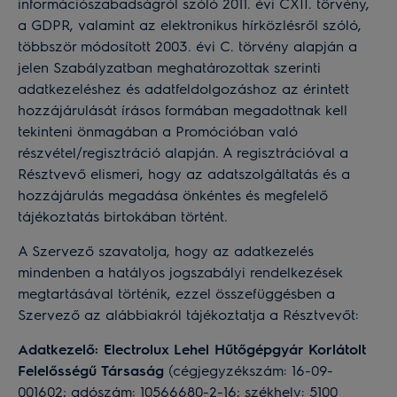
információszabadságról szóló 2011. évi CXII. törvény,
a GDPR, valamint az elektronikus hírközlésről szóló,
többször módosított 2003. évi C. törvény alapján a
jelen Szabályzatban meghatározottak szerinti
adatkezeléshez és adatfeldolgozáshoz az érintett
hozzájárulását írásos formában megadottnak kell
tekinteni önmagában a Promócióban való
részvétel/regisztráció alapján. A regisztrációval a
Résztvevő elismeri, hogy az adatszolgáltatás és a
hozzájárulás megadása önkéntes és megfelelő
tájékoztatás birtokában történt.
A Szervező szavatolja, hogy az adatkezelés
mindenben a hatályos jogszabályi rendelkezések
megtartásával történik, ezzel összefüggésben a
Szervező az alábbiakról tájékoztatja a Résztvevőt:
Adatkezelő: Electrolux Lehel Hűtőgépgyár Korlátolt
Felelősségű Társaság
(cégjegyzékszám: 16-09-
001602; adószám: 10566680-2-16; székhely: 5100