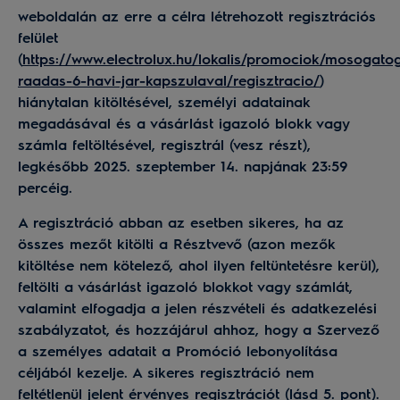
weboldalán az erre a célra létrehozott regisztrációs
felület
(
https://www.electrolux.hu/lokalis/promociok/mosogato
raadas-6-havi-jar-kapszulaval/regisztracio/
)
hiánytalan kitöltésével, személyi adatainak
megadásával és a vásárlást igazoló blokk vagy
számla feltöltésével, regisztrál (vesz részt),
legkésőbb 2025. szeptember 14. napjának 23:59
percéig.
A regisztráció abban az esetben sikeres, ha az
összes mezőt kitölti a Résztvevő (azon mezők
kitöltése nem kötelező, ahol ilyen feltüntetésre kerül),
feltölti a vásárlást igazoló blokkot vagy számlát,
valamint elfogadja a jelen részvételi és adatkezelési
szabályzatot, és hozzájárul ahhoz, hogy a Szervező
a személyes adatait a Promóció lebonyolítása
céljából kezelje. A sikeres regisztráció nem
feltétlenül jelent érvényes regisztrációt (lásd 5. pont).