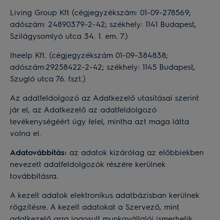
Living Group Kft (cégjegyzékszám: 01-09-278569;
adószám: 24890379-2-42; székhely: 1141 Budapest,
Szilágysomlyó utca 34. 1. em. 7.)
Iheelp Kft. (cégjegyzékszám 01-09-384838;
adószám:29258422-2-42; székhely: 1145 Budapest,
Szugló utca 76. fszt.)
Az adatfeldolgozó az Adatkezelő utasításai szerint
jár el, az Adatkezelő az adatfeldolgozó
tevékenységéért úgy felel, mintha azt maga látta
volna el.
Adatovábbítás:
az adatok kizárólag az előbbiekben
nevezett adatfeldolgozók részére kerülnek
továbbításra.
A kezelt adatok elektronikus adatbázisban kerülnek
rögzítésre. A kezelt adatokat a Szervező, mint
adatkezelő arra jogosult munkavállalói ismerhetik