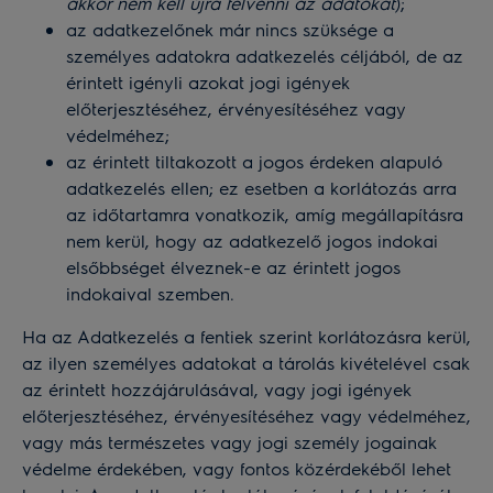
akkor nem kell újra felvenni az adatokat
);
az adatkezelőnek már nincs szüksége a
személyes adatokra adatkezelés céljából, de az
érintett igényli azokat jogi igények
előterjesztéséhez, érvényesítéséhez vagy
védelméhez;
az érintett tiltakozott a jogos érdeken alapuló
adatkezelés ellen; ez esetben a korlátozás arra
az időtartamra vonatkozik, amíg megállapításra
nem kerül, hogy az adatkezelő jogos indokai
elsőbbséget élveznek-e az érintett jogos
indokaival szemben.
Ha az Adatkezelés a fentiek szerint korlátozásra kerül,
az ilyen személyes adatokat a tárolás kivételével csak
az érintett hozzájárulásával, vagy jogi igények
előterjesztéséhez, érvényesítéséhez vagy védelméhez,
vagy más természetes vagy jogi személy jogainak
védelme érdekében, vagy fontos közérdekéből lehet