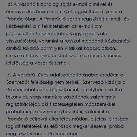
d) A vásárló kizárólag saját e-mail címével és
érvényes kézbesítési címével jogosult részt venni a
Promócióban. A Promóció során regisztrált e-mail- és
kézbesítési cím tekintetében az e-mail cím
jogosulatlan használatából vagy azzal való
visszaélésből, valamint a rosszul megadott kézbesítési
címből fakadó bármilyen vitákkal kapcsolatban,
illetve a hibás beküldésből származó mindennemű
felelősség a vásárlót terheli.
e) A vásárló téves adatszolgáltatásából eredően a
Szervezőt felelősség nem terheli. Szervező kizárja a
Promócióból azt a regisztrációt, amelyben sérült a
bizonylat, vagy annak a vásárlónak valamennyi
regisztrációját, aki tisztességtelen módszerekkel
próbál meg kedvezményhez jutni, valamint a
Promóció céljával ellentétes módon, a jelen leírásban
foglalt feltételek és előírások megkerülésével próbál
meg részt venni a Promócióban.