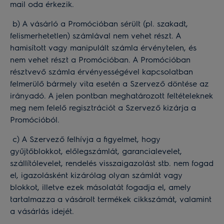
mail oda érkezik.
b) A vásárló a Promócióban sérült (pl. szakadt,
felismerhetetlen) számlával nem vehet részt. A
hamisított vagy manipulált számla érvénytelen, és
nem vehet részt a Promócióban. A Promócióban
résztvevő számla érvényességével kapcsolatban
felmerülő bármely vita esetén a Szervező döntése az
irányadó. A jelen pontban meghatározott feltételeknek
meg nem felelő regisztrációt a Szervező kizárja a
Promócióból.
c) A Szervező felhívja a figyelmet, hogy
gyűjtőblokkot, előlegszámlát, garancialevelet,
szállítólevelet, rendelés visszaigazolást stb. nem fogad
el, igazolásként kizárólag olyan számlát vagy
blokkot, illetve ezek másolatát fogadja el, amely
tartalmazza a vásárolt termékek cikkszámát, valamint
a vásárlás idejét.