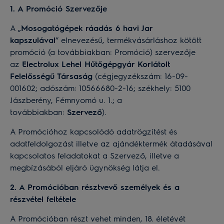
1. A Promóció Szervezője
A „
Mosogatógépek ráadás 6 havi Jar
kapszulával
” elnevezésű, termékvásárláshoz kötött
promóció (a továbbiakban: Promóció) szervezője
az
Electrolux Lehel Hűtőgépgyár Korlátolt
Felelősségű Társaság
(cégjegyzékszám: 16-09-
001602; adószám: 10566680-2-16; székhely: 5100
Jászberény, Fémnyomó u. 1.; a
továbbiakban:
Szervező
).
A Promócióhoz kapcsolódó adatrögzítést és
adatfeldolgozást illetve az ajándéktermék átadásával
kapcsolatos feladatokat a Szervező, illetve a
megbízásából eljáró ügynökség látja el.
2. A Promócióban résztvevő személyek és a
részvétel feltétele
A Promócióban részt vehet minden, 18. életévét