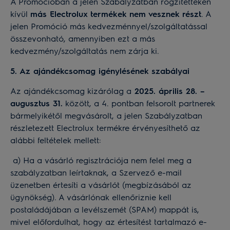
A Promócióban a jelen Szabályzatban rögzítetteken
kívül
más Electrolux termékek nem vesznek részt
. A
jelen Promóció más kedvezménnyel/szolgáltatással
összevonható, amennyiben ezt a más
kedvezmény/szolgáltatás nem zárja ki.
5. Az ajándékcsomag igénylésének szabályai
Az ajándékcsomag kizárólag a
2025. április 28. –
augusztus 31.
között, a 4. pontban felsorolt partnerek
bármelyikétől megvásárolt, a jelen Szabályzatban
részletezett Electrolux termékre érvényesíthető az
alábbi feltételek mellett:
a) Ha a vásárló regisztrációja nem felel meg a
szabályzatban leírtaknak, a Szervező e-mail
üzenetben értesíti a vásárlót (megbízásából az
ügynökség). A vásárlónak ellenőriznie kell
postaládájában a levélszemét (SPAM) mappát is,
mivel előfordulhat, hogy az értesítést tartalmazó e-