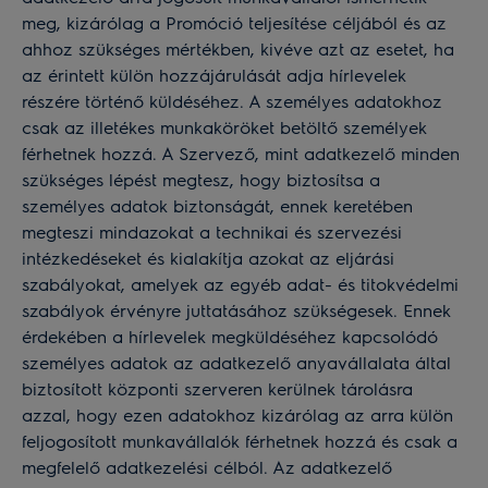
meg, kizárólag a Promóció teljesítése céljából és az
ahhoz szükséges mértékben, kivéve azt az esetet, ha
az érintett külön hozzájárulását adja hírlevelek
részére történő küldéséhez. A személyes adatokhoz
csak az illetékes munkaköröket betöltő személyek
férhetnek hozzá. A Szervező, mint adatkezelő minden
szükséges lépést megtesz, hogy biztosítsa a
személyes adatok biztonságát, ennek keretében
megteszi mindazokat a technikai és szervezési
intézkedéseket és kialakítja azokat az eljárási
szabályokat, amelyek az egyéb adat- és titokvédelmi
szabályok érvényre juttatásához szükségesek. Ennek
érdekében a hírlevelek megküldéséhez kapcsolódó
személyes adatok az adatkezelő anyavállalata által
biztosított központi szerveren kerülnek tárolásra
azzal, hogy ezen adatokhoz kizárólag az arra külön
feljogosított munkavállalók férhetnek hozzá és csak a
megfelelő adatkezelési célból. Az adatkezelő