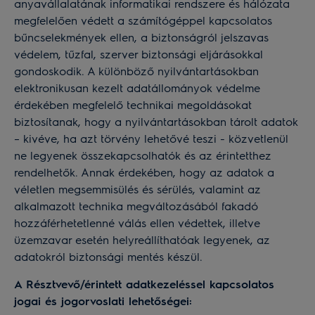
anyavállalatának informatikai rendszere és hálózata
megfelelően védett a számítógéppel kapcsolatos
bűncselekmények ellen, a biztonságról jelszavas
védelem, tűzfal, szerver biztonsági eljárásokkal
gondoskodik. A különböző nyilvántartásokban
elektronikusan kezelt adatállományok védelme
érdekében megfelelő technikai megoldásokat
biztosítanak, hogy a nyilvántartásokban tárolt adatok
– kivéve, ha azt törvény lehetővé teszi - közvetlenül
ne legyenek összekapcsolhatók és az érintetthez
rendelhetők. Annak érdekében, hogy az adatok a
véletlen megsemmisülés és sérülés, valamint az
alkalmazott technika megváltozásából fakadó
hozzáférhetetlenné válás ellen védettek, illetve
üzemzavar esetén helyreállíthatóak legyenek, az
adatokról biztonsági mentés készül.
A Résztvevő/érintett adatkezeléssel kapcsolatos
jogai és jogorvoslati lehetőségei: