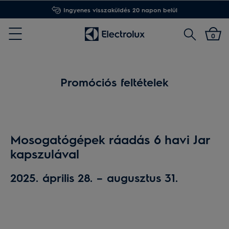
Ingyenes visszaküldés 20 napon belül
Keresés
0
Menu
Promóciós feltételek
Mosogatógépek ráadás 6 havi Jar
kapszulával
2025. április 28. – augusztus 31.