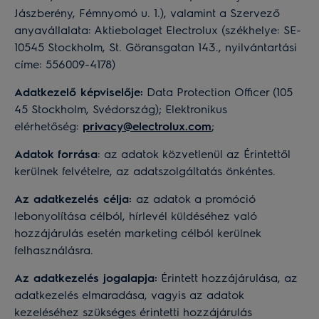
Jászberény, Fémnyomó u. 1.), valamint a Szervező
anyavállalata: Aktiebolaget Electrolux (székhelye: SE-
10545 Stockholm, St. Göransgatan 143., nyilvántartási
címe: 556009-4178)
Adatkezelő képviselője:
Data Protection Officer (105
45 Stockholm, Svédország); Elektronikus
elérhetőség:
privacy@electrolux.com
;
Adatok forrása
: az adatok közvetlenül az Érintettől
kerülnek felvételre, az adatszolgáltatás önkéntes.
Az adatkezelés célja:
az adatok a promóció
lebonyolítása célból, hírlevél küldéséhez való
hozzájárulás esetén marketing célból kerülnek
felhasználásra.
Az adatkezelés jogalapja:
Érintett hozzájárulása, az
adatkezelés elmaradása, vagyis az adatok
kezeléséhez szükséges érintetti hozzájárulás