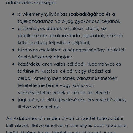
adatkezelés szükséges
a véleménynyilvánítás szabadságához és a
tájékozódáshoz való jog gyakorlása céljából;
a személyes adatok kezelését előíró, az
adatkezelőre alkalmazandó jogszabály szerinti
kötelezettség teljesítése céljából;
bizonyos esetekben a népegészségügy területét
érintő közérdek alapján;
közérdekű archiválás céljából, tudományos és
történelmi kutatási célból vagy statisztikai
célból, amennyiben törlés valószínűsíthetően
lehetetlenné tenné vagy komolyan
veszélyeztetné ennek a célnak az elérést;
jogi igények előterjesztéséhez, érvényesítéséhez,
illetve védelméhez.
Az Adattörlésről minden olyan címzettet tájékoztatni
kell akivel, illetve amellyel a személyes adat közölésre
került, kivéve, ha ez lehetetlennek bizonyul, vagy