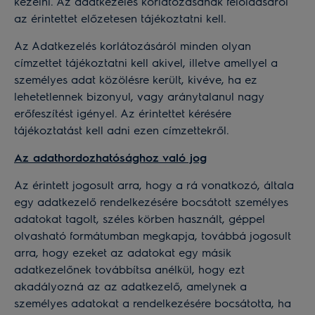
kezelni. Az adatkezelés korlátozásának feloldásáról
az érintettet előzetesen tájékoztatni kell.
Az Adatkezelés korlátozásáról minden olyan
címzettet tájékoztatni kell akivel, illetve amellyel a
személyes adat közölésre került, kivéve, ha ez
lehetetlennek bizonyul, vagy aránytalanul nagy
erőfeszítést igényel. Az érintettet kérésére
tájékoztatást kell adni ezen címzettekről.
Az adathordozhatósághoz való jog
Az érintett jogosult arra, hogy a rá vonatkozó, általa
egy adatkezelő rendelkezésére bocsátott személyes
adatokat tagolt, széles körben használt, géppel
olvasható formátumban megkapja, továbbá jogosult
arra, hogy ezeket az adatokat egy másik
adatkezelőnek továbbítsa anélkül, hogy ezt
akadályozná az az adatkezelő, amelynek a
személyes adatokat a rendelkezésére bocsátotta, ha