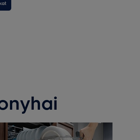
kat
konyhai