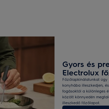
Gyors és pre
Electrolux f
Főzőlapkínálatunkat úgy a
konyhába illeszkedjen, és
fogásoktól a különleges 
között könnyedén megtal
illeszkedő főzőlapot.