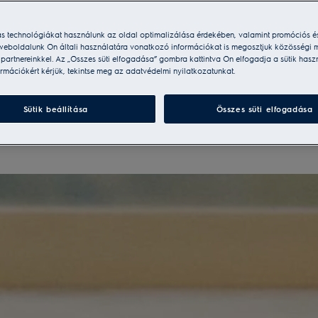
ás technológiákat használunk az oldal optimalizálása érdekében, valamint promóciós é
weboldalunk Ön általi használatára vonatkozó információkat is megosztjuk közösségi m
i partnereinkkel. Az „Összes süti elfogadása” gombra kattintva Ön elfogadja a sütik hasz
rmációkért kérjük, tekintse meg az adatvédelmi nyilatkozatunkat.
Páraelszívók
Mikrohullámú sütők
Tűzhelyek
Sütik beállítása
Összes süti elfogadása