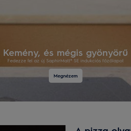
Kemény, és mégis gyönyörű
Fedezze fel az új SaphirMatt® SE indukciós főzőlapot
Megnézem
A pizza olya