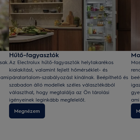
Hűtő-fagyasztók
Mo
sak.
Az Electrolux hűtő-fagyasztók helytakarékos
Mos
kialakítást, valamint fejlett hőmérséklet- és
ren
 ami
páratartalom-szabályozást kínálnak. Beépíthető és
beé
szabadon álló modellek széles választékából
iga
választhat, hogy megtalálja az Ön tárolási
gye
igényeinek leginkább megfelelőt.
ami
Megnézem
M