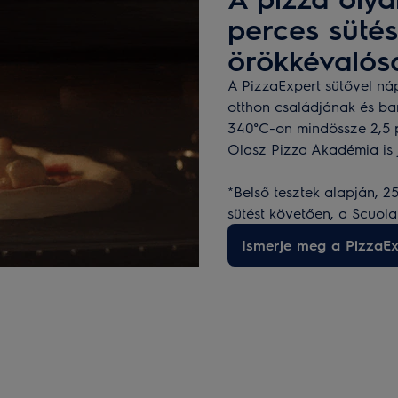
perces sütés
örökkévalós
A PizzaExpert sütővel náp
otthon családjának és bar
340°C-on mindössze 2,5 p
Olasz Pizza Akadémia is
*Belső tesztek alapján, 2
sütést követően, a Scuola
Ismerje meg a PizzaEx