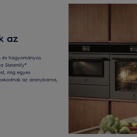
k az
ós és hagyományos
 a Steamify®
st, míg egyes
oskodnak az aranybarna,