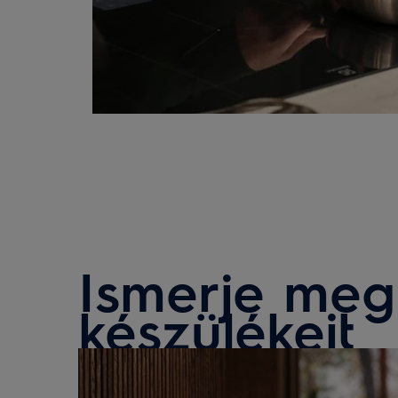
Ismerje meg
készülékeit