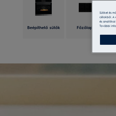
Sütiket és m
célokból. A 
és analitika
További info
Beépíthető sütők
Főzőlapok