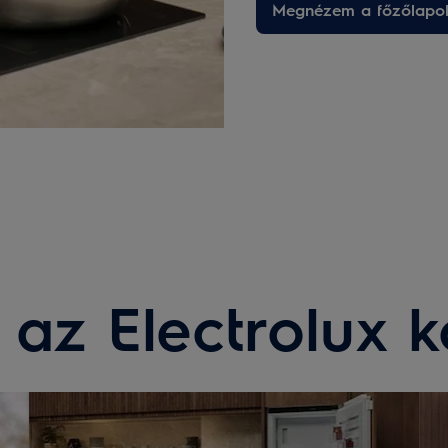
Megnézem a főzőlapo
 az Electrolux 