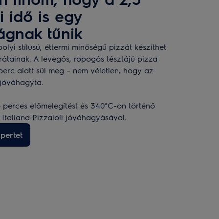
i idő is egy
ágnak tűnik
olyi stílusú, éttermi minőségű pizzát készíthet
átainak. A levegős, ropogós tésztájú pizza
erc alatt sül meg – nem véletlen, hogy az
 jóváhagyta.
5 perces előmelegítést és 340°C-on történő
 Italiana Pizzaioli jóváhagyásával.
pertet