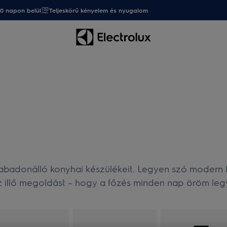
20 napon belül
Teljeskörű kényelem és nyugalom
zabadonálló konyhai készülékeit. Legyen szó modern fő
z illő megoldást – hogy a főzés minden nap öröm leg