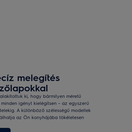
cíz melegítés
őzőlapokkal
lakítottuk ki, hogy bármilyen méretű
 minden igényt kielégítsen – az egyszerű
ételekig. A különböző szélességű modellek
álhatja az Ön konyhájába tökéletesen