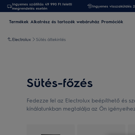
Ingyenes szállítás 49 990 Ft feletti
Ingyenes visszaküldés 
megrendelés esetén
Termékek
Alkatrész és tartozék webáruház
Promóciók
Electrolux
Sütés áttekintés
Sütés-főzés
Fedezze fel az Electrolux beépíthető és s
kínálatunkban megtalálja az Ön igényeihe