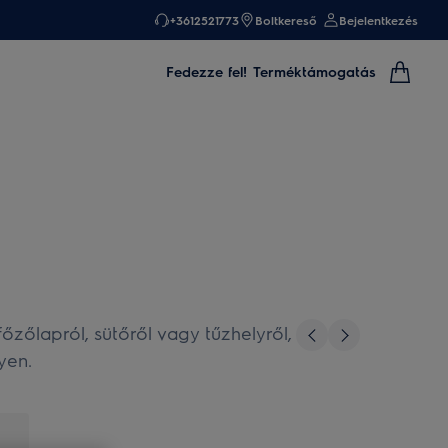
+3612521773
Boltkereső
Bejelentkezés
Fedezze fel!
Terméktámogatás
zőlapról, sütőről vagy tűzhelyről,
yen.