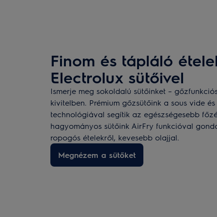
Finom és tápláló étele
Electrolux sütőivel
Ismerje meg sokoldalú sütőinket – gőzfunkci
kivitelben. Prémium gőzsütőink a sous vide és
technológiával segítik az egészségesebb főzé
hagyományos sütőink AirFry funkcióval gond
ropogós ételekről, kevesebb olajjal.
Megnézem a sütőket