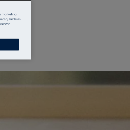
s marketing
édia, hirdetési
nálatát.