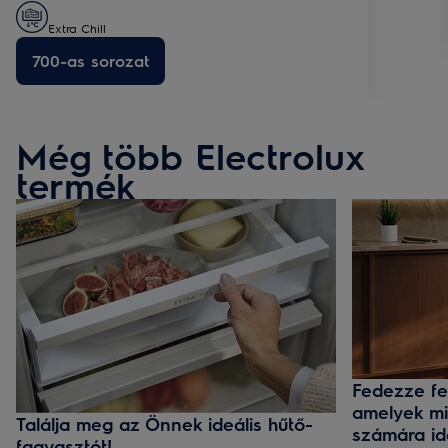
Extra Chill
700-as sorozat
Még több Electrolux
termék
Fedezze fe
amelyek m
Találja meg az Önnek ideális hűtő-
számára id
fagyasztót!