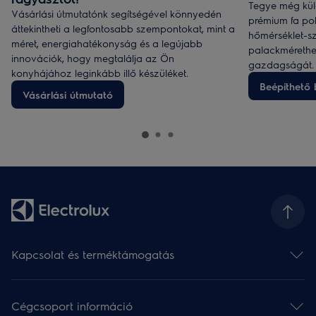
Tegye még kül
Vásárlási útmutatónk segítségével könnyedén
prémium fa pol
áttekintheti a legfontosabb szempontokat, mint a
hőmérséklet-s
méret, energiahatékonyság és a legújabb
palackmérethez
innovációk, hogy megtalálja az Ön
gazdagságát.
konyhájához leginkább illő készüléket.
Beépíthető
Vásárlási útmutató
Kapcsolat és terméktámogatás
Kapcsolat
Hírlevél
Cégcsoport információ
Terméktámogatás