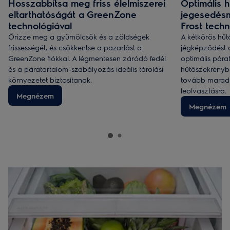
Hosszabbítsa meg friss élelmiszerei
Optimális h
eltarthatóságát a GreenZone
jegesedés
technológiával
Frost techn
Őrizze meg a gyümölcsök és a zöldségek
A kétkörös hű
frissességét, és csökkentse a pazarlást a
jégképződést 
GreenZone fiókkal. A légmentesen záródó fedél
optimális párat
és a páratartalom-szabályozás ideális tárolási
hűtőszekrényb
környezetet biztosítanak.
tovább maradna
leolvasztásra.
Megnézem
Megnézem