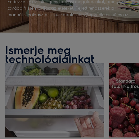
Fedezze fel az intelligens tárolási megoldásokat, amelyek
tovább frissen tartják az ételeket. Fejlett rendszerek a
manuális leolvasztás kiküszöböléséhez, egyenletes hűtés az
optimális frissen tartásért. Fenntartható dizájn, tökéletesen
illeszkedő konyhai megoldások.
Ismerje meg
technológiáinkat