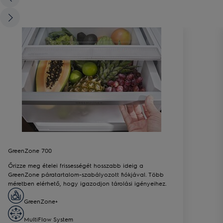
GreenZone 700
Őrizze meg ételei frissességét hosszabb ideig a
GreenZone páratartalom-szabályozott fiókjával. Több
méretben elérhető, hogy igazodjon tárolási igényeihez.
GreenZone+
MultiFlow System