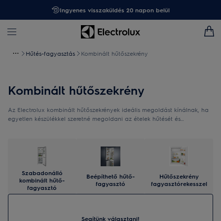
Ingyenes visszaküldés 20 napon belül
Hűtés-fagyasztás
Kombinált hűtőszekrény
Kombinált hűtőszekrény
Az Electrolux kombinált hűtőszekrények ideális megoldást kínálnak, ha
egyetlen készülékkel szeretné megoldani az ételek hűtését és
fagyasztását. Válasszon fagyasztós hűtőt, amely az energiatakarékos
működés mellett praktikus belső elrendezésével is megkönnyítik a
mindennapokat.
Szabadonálló
Beépíthető hűtő-
Hűtőszekrény
kombinált hűtő-
fagyasztó
fagyasztórekesszel
fagyasztó
Segítünk választani!