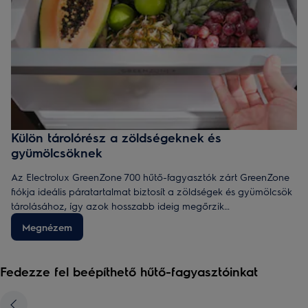
Külön tárolórész a zöldségeknek és
gyümölcsöknek
Az Electrolux GreenZone 700 hűtő-fagyasztók zárt GreenZone
fiókja ideális páratartalmat biztosít a zöldségek és gyümölcsök
tárolásához, így azok hosszabb ideig megőrzik
vitamintartalmukat és frissességüket.
Megnézem
Fedezze fel beépíthető hűtő-fagyasztóinkat