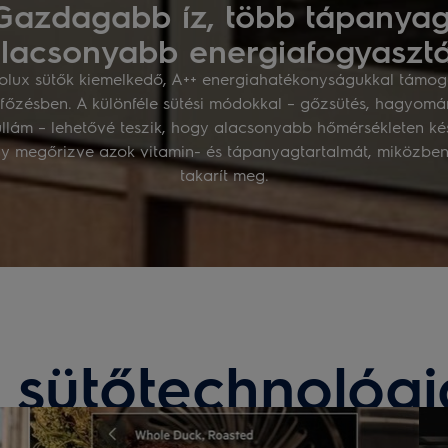
Gazdagabb íz, több tápanyag
lacsonyabb energiafogyaszt
rolux sütők kiemelkedő, A++ energiahatékonyságukkal támog
 főzésben. A különféle sütési módokkal – gőzsütés, hagyom
llám – lehetővé teszik, hogy alacsonyabb hőmérsékleten kés
 így megőrizve azok vitamin- és tápanyagtartalmát, miközben
takarít meg.
 sütőtechnológi