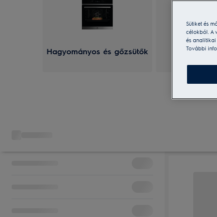
Sütiket és m
célokból. A 
és analitika
További info
Hagyományos és gőzsütők
Gőzsütő