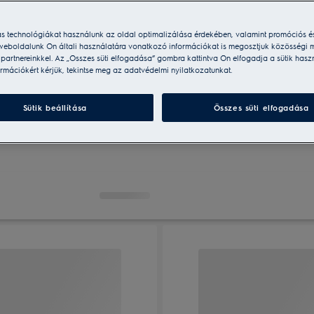
ás technológiákat használunk az oldal optimalizálása érdekében, valamint promóciós é
weboldalunk Ön általi használatára vonatkozó információkat is megosztjuk közösségi m
i partnereinkkel. Az „Összes süti elfogadása” gombra kattintva Ön elfogadja a sütik hasz
Segít
rmációkért kérjük, tekintse meg az adatvédelmi nyilatkozatunkat.
Kompakt sütő
Pirolitikus sütő
válasz
Sütik beállítása
Összes süti elfogadása