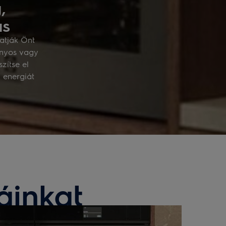
,
ás
atják Önt
ányos vagy
zítse el
 energiát
áinkat