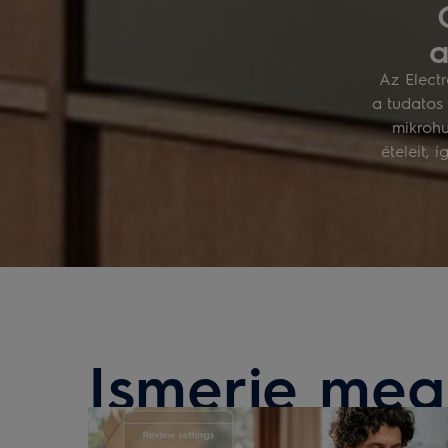
a
Az Elect
a tudatos
mikrohu
ételeit,
Ismerje meg