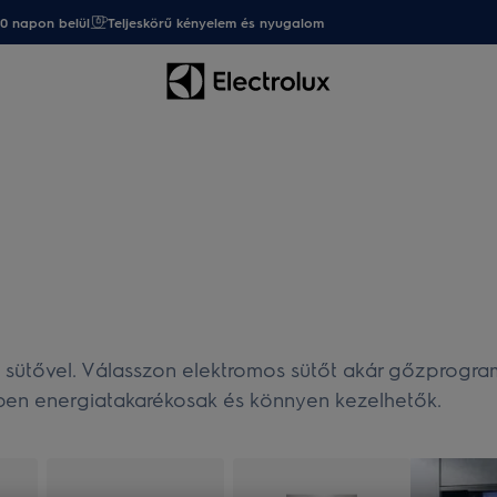
20 napon belül
Teljeskörű kényelem és nyugalom
x sütővel. Válasszon elektromos sütőt akár gőzprogra
zben energiatakarékosak és könnyen kezelhetők.