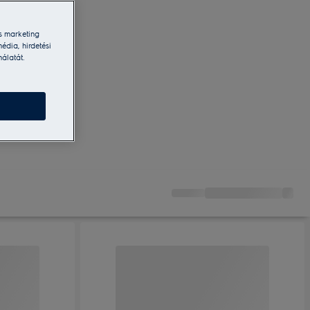
s marketing
édia, hirdetési
nálatát.
ünk
tani!