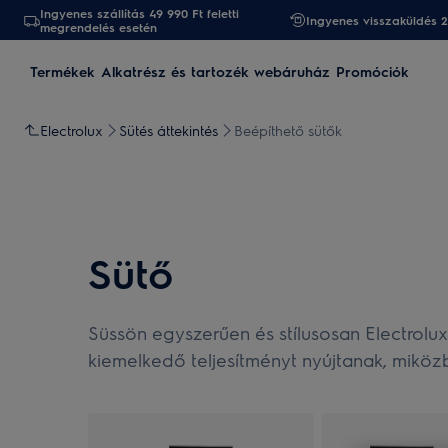
Ingyenes szállítás 49 990 Ft feletti
Ingyenes visszaküldés 
megrendelés esetén
Termékek
Alkatrész és tartozék webáruház
Promóciók
Electrolux
Sütés áttekintés
Beépíthető sütők
Sütő
Süssön egyszerűen és stílusosan Electrolu
kiemelkedő teljesítményt nyújtanak, mikö