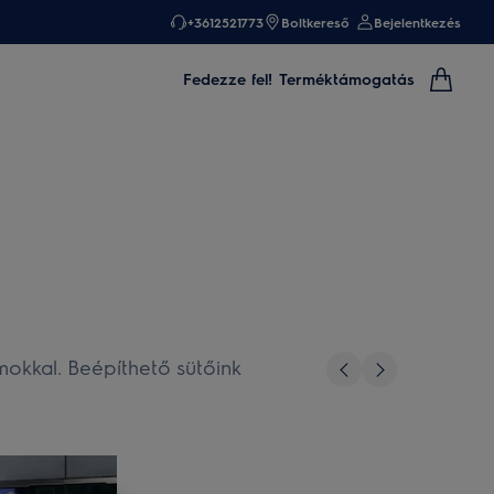
+3612521773
Boltkereső
Bejelentkezés
Fedezze fel!
Terméktámogatás
mokkal. Beépíthető sütőink