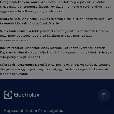
Energiahatékony működés
: Az Electrolux sütők még a pirolitikus tisztítási
ciklus alatt is energiatakarékosak, így tisztán tarthatja a sütőt anélkül, hogy
aggódna a túlzott energiafogyasztás miatt.
Gyors felfűtés
: Az Electrolux sütők gyorsan elérik a kívánt hőmérsékletet, így
kevesebb időt kell várakozással töltenie.
Sütés több szinten
: A több polcszint és az egyenletes hőelosztás lehetővé
teszi, hogy egyszerre több ételt készítsen anélkül, hogy az ízek
összekeverednének.
Intuitív vezérlés
: Az érintőkijelzős kezelőfelület könnyű vezérlést biztosít.
Egyetlen érintéssel választhatja ki a kívánt programot vagy hőmérsékletet, a
sütő pedig elvégzi a többit.
Stílusos és funkcionális kialakítás
: Az Electrolux pirolitikus sütők az elegáns
dizájnt és a nagy teljesítményt ötvözik, így tökéletes kiegészítői bármelyik
modern konyhának.
Kapcsolat és terméktámogatás