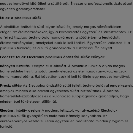
nedves kendővel kitörölhet a sütőtérből. Élvezze a professzionális tisztaságot
egyetlen gombnyomással!
Mi az a pirolitikus sütő?
A pirolitikus öntisztító sütő olyan készülék, amely magas hőmérsékleten
elégeti az ételmaradékokat, így a karbantartás egyszerű és stresszmentes. Ez
a fejlett tisztítási technológia hamuvá égeti a sütőtérben a lerakódott
ételmaradványokat, amelyeket csak le kell törölni. Egyszerűen válassza ki a
pirolitikus funkciót, és a sütő gondoskodik a tisztításról Ön helyett.
Fedezze fel az Electrolux pirolitikus öntisztító sütők előnyeit
Könnyed tisztítás
: Felejtse el a súrolást. A pirolitikus funkció olyan magas
hőmérsékletre hevíti a sütőt, amely elégeti az ételmaradványokat, és csak
hamu marad utána. Ezt követően csak ki kell törölnie egy nedves kendővel.
Precíz sütés
: Az Electrolux öntisztító sütői fejlett technológiával rendelkeznek,
amelyek minden alkalommal egyenletes sütést biztosítanak. A pontos
hőmérséklet-szabályozás és a különböző sütőprogramok garantálják, hogy
minden étel tökéletesen süljön át.
Elegáns, intuitív design
: A modern, letisztult vonalvezetésű Electrolux
pirolitikus sütők gyönyörűen mutatnak bármely konyhában. Az
érintőképernyős kezelőfelületen egyszerűen beállítható minden program és
funkció.