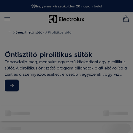
Ingyenes visszaküldés 20 napon belül
Beépíthető sütők
Pirolitikus sütő
Öntisztító pirolitikus sütők
Tapasztalja meg, mennyire egyszerű kitakarítani egy pirolitikus
sütőt. A pirolitikus öntisztító program pillanatok alatt eltávolítja a
zsírt és a szennyeződéseket , erősebb vegyszerek vagy víz
használata nélkül.