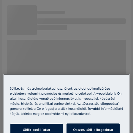
Sütiket és más technológiákat használunk az oldal optimalizálása
érdekében, valamint promóciós és marketing célokból. A weboldalunk Ön
általi használatára vonatkozó információkat is megosztjuk közösségi
média, hirdetési és analitikai partnereinkkel. Az „Összes süti elfogadása”
gombra kattintva Ön elfogadja a sütik használatát. További információkért
kérjük, tekintse meg az adatvédelmi nyilatkozatunkat.
Sütik beállítása
Összes süti elfogadása