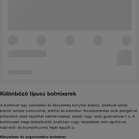
Különböző típusú botmixerek
A botmixer egy sokoldalú és kényelmes konyhai eszköz, amellyel szinte
bármit simára turmixolhat, bárhol és bármikor. Rozsdamentes acél pengéivel
pillanatok alatt készíthet krémleveseket, salsát vagy akár guacamole-t is. A
botmixerek megvásárolhatók önállóan vagy készletben mini aprítóval,
habverő- és krumplinyomó fejjel együtt is.
Kényelmes és ergonomikus botmixer