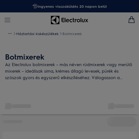
Ingyenes visszaküldés 20 napon belül
Háztartási kiskészülékek
Botmixerek
Botmixerek
Az Electrolux botmixerek – más néven rúdmixerek vagy merülő
mixerek – ideálisak sima, krémes állagú levesek, pürék és
szószok gyors és egyszerű elkészítéséhez. Válogasson a
sokoldalú, ergonomikus kialakítású botmixerek között, és találja
meg az Ön főzési stílusához legjobban illő készüléket!