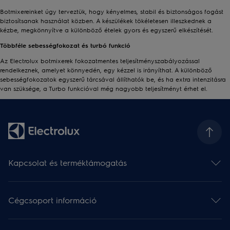
Botmixereinket úgy terveztük, hogy kényelmes, stabil és biztonságos fogást
biztosítsanak használat közben. A készülékek tökéletesen illeszkednek a
kézbe, megkönnyítve a különböző ételek gyors és egyszerű elkészítését.
Többféle sebességfokozat és turbó funkció
Az Electrolux botmixerek fokozatmentes teljesítményszabályozással
rendelkeznek, amelyet könnyedén, egy kézzel is irányíthat. A különböző
sebességfokozatok egyszerű tárcsával állíthatók be, és ha extra intenzitásra
van szüksége, a Turbo funkcióval még nagyobb teljesítményt érhet el.
Kapcsolat és terméktámogatás
Kapcsolat
Hírlevél
Cégcsoport információ
Terméktámogatás
Termékregisztráció
Electrolux csoport (angol)
Értékelje készülékét