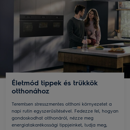
az Electrolux alkalmazásoz, amikor csak teheti.
Életmód tippek és trükkök
otthonához
Teremtsen stresszmentes otthoni környezetet a
napi rutin egyszerűsítésével. Fedezze fel, hogyan
gondoskodhat otthonáról, nézze meg
energiatakarékossági tippjeinket, tudja meg,