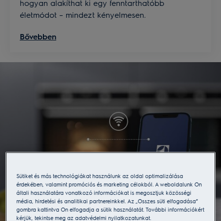
hogyan alakíthat ki egy fenntarthatóbb
életmódot – mindezt kényelmesen.
Bővebben
Sütiket és más technológiákat használunk az oldal optimalizálása
érdekében, valamint promóciós és marketing célokból. A weboldalunk Ön
általi használatára vonatkozó információkat is megosztjuk közösségi
média, hirdetési és analitikai partnereinkkel. Az „Összes süti elfogadása”
gombra kattintva Ön elfogadja a sütik használatát. További információkért
kérjük, tekintse meg az adatvédelmi nyilatkozatunkat.