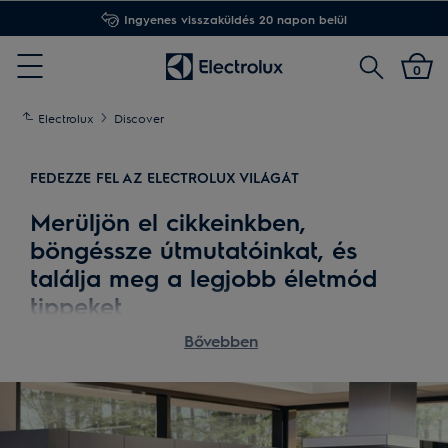
Ingyenes visszaküldés 20 napon belül
Keresés
0
Menu
Electrolux
Discover
FEDEZZE FEL AZ ELECTROLUX VILÁGÁT
Merüljön el cikkeinkben,
böngéssze útmutatóinkat, és
találja meg a legjobb életmód
tippeket
Bővebben
Olvasson bele inspiráló cikkeinkbe, nézze meg
részletes vásárlási útmutatóinkat, tapasztalja meg
az intelligens otthonban rejlő lehetőségeket, és
tartson velünk a fenntarthatóság felé vezető úton.
Fedezzen fel, tanuljon és csatlakoztassa eszközeit