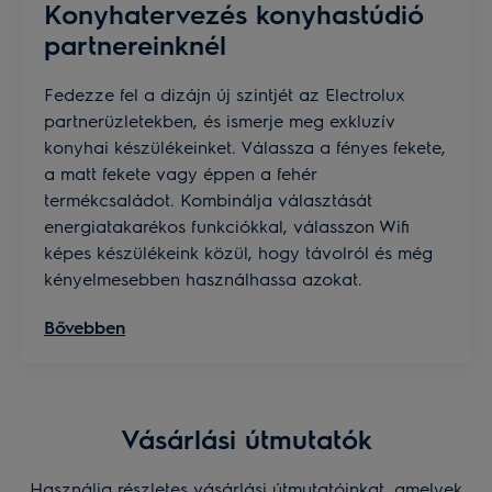
Konyhatervezés konyhastúdió
partnereinknél
Fedezze fel a dizájn új szintjét az Electrolux
partnerüzletekben, és ismerje meg exkluzív
konyhai készülékeinket. Válassza a fényes fekete,
a matt fekete vagy éppen a fehér
termékcsaládot. Kombinálja választását
energiatakarékos funkciókkal, válasszon Wifi
képes készülékeink közül, hogy távolról és még
kényelmesebben használhassa azokat.
Bővebben
Vásárlási útmutatók
Használja részletes vásárlási útmutatóinkat, amelyek