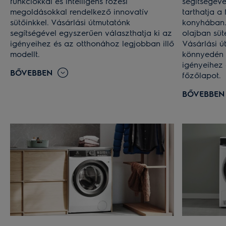
funkciókkal és intelligens főzési
segítségéve
megoldásokkal rendelkező innovatív
tarthatja a
sütőinkkel. Vásárlási útmutatónk
konyhában. 
segítségével egyszerűen választhatja ki az
olajban süt
igényeihez és az otthonához legjobban illő
Vásárlási ú
modellt.
könnyedén 
igényeihez 
BŐVEBBEN
főzőlapot.
BŐVEBBEN