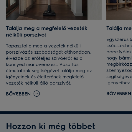
Találja meg a megfelelő vezeték
Találja m
nélküli porszívót
Egyszerűsíts
csúcstechno
Tapasztalja meg a vezeték nélküli
porszívóink
porszívózás szabadságát otthonában,
hogy bármi
élvezze az erőteljes szívóerőt és a
megbirkózz
könnyed manőverezést. Vásárlási
szennyeződé
útmutatónk segítségével találja meg az
segítségéve
igényeinek és életterének megfelelő
igényeihez 
vezeték nélküli álló porszívót.
BŐVEBBEN
BŐVEBBEN
Hozzon ki még többet