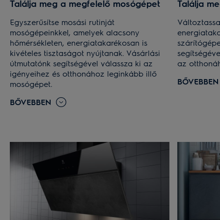
Találja meg a megfelelő mosógépet
Találja m
Egyszerűsítse mosási rutinját
Változtassa
mosógépeinkkel, amelyek alacsony
energiatak
hőmérsékleten, energiatakarékosan is
szárítógépe
kivételes tisztaságot nyújtanak. Vásárlási
segítségéve
útmutatónk segítségével válassza ki az
az otthonáh
igényeihez és otthonához leginkább illő
BŐVEBBEN
mosógépet.
BŐVEBBEN