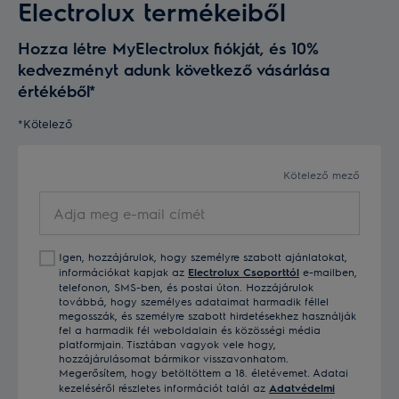
Electrolux termékeiből
Hozza létre MyElectrolux fiókját, és 10%
kedvezményt adunk következő vásárlása
értékéből*
*Kötelező
Kötelező mező
Adja
meg
e-
Igen, hozzájárulok, hogy személyre szabott ajánlatokat,
mail
információkat kapjak az
Electrolux Csoporttól
e-mailben,
címét
telefonon, SMS-ben, és postai úton. Hozzájárulok
továbbá, hogy személyes adataimat harmadik féllel
megosszák, és személyre szabott hirdetésekhez használják
fel a harmadik fél weboldalain és közösségi média
platformjain. Tisztában vagyok vele hogy,
hozzájárulásomat bármikor visszavonhatom.
Megerősítem, hogy betöltöttem a 18. életévemet. Adatai
kezeléséről részletes információt talál az
Adatvédelmi