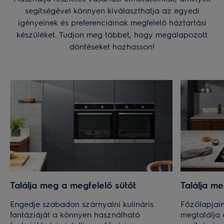
segítségével könnyen kiválaszthatja az egyedi
igényeinek és preferenciáinak megfelelő háztartási
készüléket. Tudjon meg többet, hogy megalapozott
döntéseket hozhasson!
Találja meg a megfelelő sütőt
Találja m
Engedje szabadon szárnyalni kulináris
Főzőlapjai
fantáziáját a könnyen használható
megtalálja 