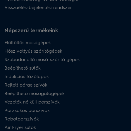
Visszaélés-bejelentési rendszer
Népszerű termékeink
Elöltöltős mosógépek
Hőszivattyús szárítógépek
Szabadonálló mosó-szárító gépek
Beépíthető sütők
Indukciós főzőlapok
Rejtett páraelszívók
Beépíthető mosogatógépek
Vezeték nélküli porszívók
Porzsákos porszívók
Robotporszívók
Air Fryer sütők