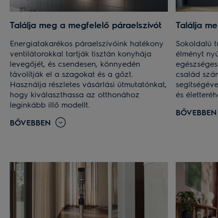
Találja meg a megfelelő páraelszívót
Találja m
Energiatakarékos páraelszívóink hatékony
Sokoldalú t
ventilátorokkal tartják tisztán konyhája
élményt nyú
levegőjét, és csendesen, könnyedén
egészséges 
távolítják el a szagokat és a gőzt.
család szá
Használja részletes vásárlási útmutatónkat,
segítségéve
hogy kiválaszthassa az otthonához
és életteréh
leginkább illő modellt.
BŐVEBBEN
BŐVEBBEN