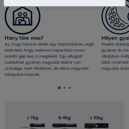
Hány főre mos?
Milyen gya
Az, hogy hányan élnek egy háztartásban, segít
Kisebb dobkapa
eldönteni, hogy mekkora kapacitású mosó-
gyakran és in
szárító gép lesz a megfelelő. Egy elfoglalt
ritkábban indí
családnak gyakran nagyobb dobra van
több ruhát ke
szüksége, mert ritkábban, de akkor nagyobb
nagyobb dobra
adagokat mosnak.