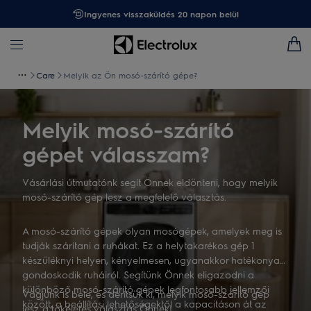
Ingyenes visszaküldés 20 napon belül
Care
Melyik az Ön mosó-szárító gépe?
Melyik mosó-szárító
gépet válasszam?
Vásárlási útmutatónk segít Önnek eldönteni, hogy melyik
mosó-szárító gép lesz a megfelelő választás.
A mosó-szárító gépek olyan mosógépek, amelyek meg is
tudják szárítani a ruhákat. Ez a helytakarékos gép 1
készüléknyi helyen, kényelmesen, ugyanakkor hatékonyan
gondoskodik ruháiról. Segítünk Önnek eligazodni a
különböző mosó-szárító gépek legfontosabb jellemzői
Vágjunk is bele, és derítsük ki, melyik mosó-szárító gép
között, a beállítási lehetőségektől a kapacitáson át az
lesz a tökéletes választás Önnek!