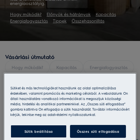
energiaosztályig.
Hogy működik?
Előnyök és hátrányok
Kapacitás
Energiafogyasztás
Tippek
Összehasonlítás
Vásárlási útmutató
Hogy működik?
Kapacitás
Energiafogyasztás
Tippek
Sütiket és más technológiákat használunk az oldal optimalizálása
érdekében, valamint promóciós és marketing célokból. A weboldalunk Ön
általi használatára vonatkozó információkat is megosztjuk közösségi
média, hirdetési és analitikai partnereinkkel. Az „Összes süti elfogadása”
gombra kattintva Ön elfogadja a sütik használatát. További információkért
kérjük, tekintse meg az adatvédelmi nyilatkozatunkat.
Sütik beállítása
Összes süti elfogadása