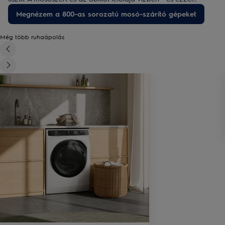
aktiválja tisztítóerejüket - mielőtt a ruhákra permetezné. Az
Megnézem a 800-as sorozatú mosó-szárító gépeket
alapos és egyenletes szárítás során pedig nem mennek össze a
ruhák - még a gyapjú sem.
Még több ruhaápolás