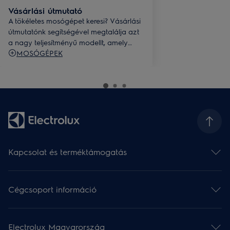
Vásárlási útmutató
A tökéletes mosógépet keresi? Vásárlási
útmutatónk segítségével megtalálja azt
a nagy teljesítményű modellt, amely
megfelel ruhatárának és mosási
MOSÓGÉPEK
szokásainak. Nézze át az útmutatót, így
átgondoltan választhatja ki az ideális
mosógépet.
Kapcsolat és terméktámogatás
Kapcsolat
Hírlevél
Cégcsoport információ
Terméktámogatás
Termékregisztráció
Electrolux csoport (angol)
Értékelje készülékét
Pénzügyi információk (angol)
Használati útmutatók
Electrolux Magyarország