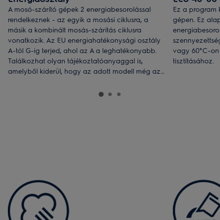
A mosó-szárító gépek 2 energiabesorolással
Ez a program 
rendelkeznek - az egyik a mosási ciklusra, a
gépen. Ez ala
másik a kombinált mosás-szárítás ciklusra
energiabesoro
vonatkozik. Az EU energiahatékonysági osztály
szennyezettsé
A-tól G-ig terjed, ahol az A a leghatékonyabb.
vagy 60°C-on
Találkozhat olyan tájékoztatóanyaggal is,
tisztításához.
amelyből kiderül, hogy az adott modell még az
A osztálynál is hatékonyabb.