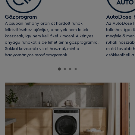
Gőzprogram
AutoDose f
A csupán néhány órán át hordott ruhák
Az AutoDose f
felfrissítéséhez ajánljuk, amelyek nem lettek
töltethez igaz
koszosak, így nem kell őket kimosni. A kényes
megfelelő menn
anyagú ruhákat is be lehet tenni gőzprogramra.
ruhák hosszab
Sokkal kevesebb vizet használ, mint a
ezért tovább h
hagyományos mosóprogramok.
csökkentheti a