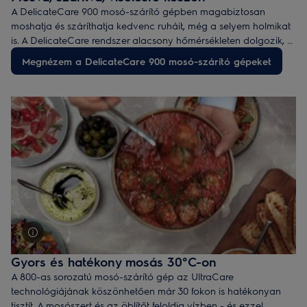
A DelicateCare 900 mosó-szárító gépben magabiztosan
moshatja és száríthatja kedvenc ruháit, még a selyem holmikat
is. A DelicateCare rendszer alacsony hőmérsékleten dolgozik, a
dob mozgását pedig az anyaghoz igazítja.
Megnézem a DelicateCare 900 mosó-szárító gépeket
Gyors és hatékony mosás 30°C-on
A 800-as sorozatú mosó-szárító gép az UltraCare
technológiájának köszönhetően már 30 fokon is hatékonyan
tisztít. A mosószert és az öblítőt feloldja vízben - és ezzel