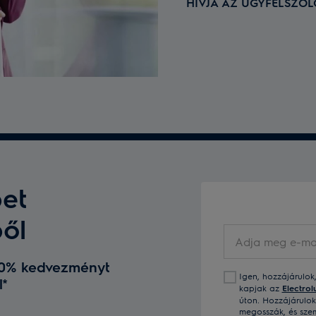
HÍVJA AZ ÜGYFÉLSZO
et
ből
Adja
meg
 10% kedvezményt
e-
Igen, hozzájárulok
l*
mail
kapjak az
Electrol
címét
úton. Hozzájárulo
megosszák, és szem