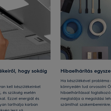
keiről, hogy sokáig
Hibaelhárítás egysze
Ha készülékével probléma a
an kell készülékeinket
könnyedén tud orvosolni Ön
t, és szükség esetén
hibaelhárítással foglalkoz
kat. Ezzel energiát és
megtalálja a megoldási le
yan tarthatja karban
számíthat szakembereinkre.
ükség lesz rá.