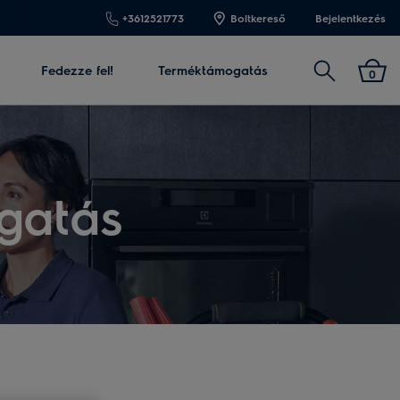
+3612521773
Boltkereső
Bejelentkezés
Keresés
Fedezze fel!
Terméktámogatás
0
gatás