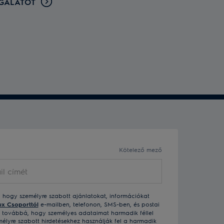
LGÁLATOT
Kötelező mező
, hogy személyre szabott ajánlatokat, információkat
ux Csoporttól
e-mailben, telefonon, SMS-ben, és postai
k továbbá, hogy személyes adataimat harmadik féllel
élyre szabott hirdetésekhez használják fel a harmadik