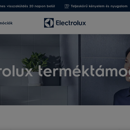
nes visszaküldés 20 napon belül
Teljeskörű kényelem és nyugalom
móciók
trolux terméktámo