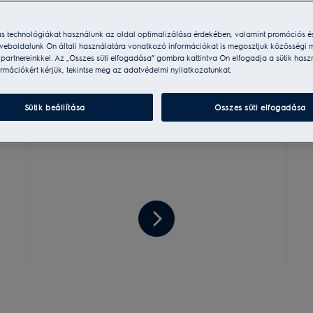
ás technológiákat használunk az oldal optimalizálása érdekében, valamint promóciós é
weboldalunk Ön általi használatára vonatkozó információkat is megosztjuk közösségi m
i partnereinkkel. Az „Összes süti elfogadása” gombra kattintva Ön elfogadja a sütik hasz
rmációkért kérjük, tekintse meg az adatvédelmi nyilatkozatunkat.
Regisztrálom a
Sütik beállítása
Összes süti elfogadása
termékemet
Regisztrálom
a
termékemet