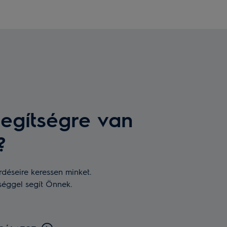
egítségre van
?
rdéseire keressen minket.
séggel segít Önnek.