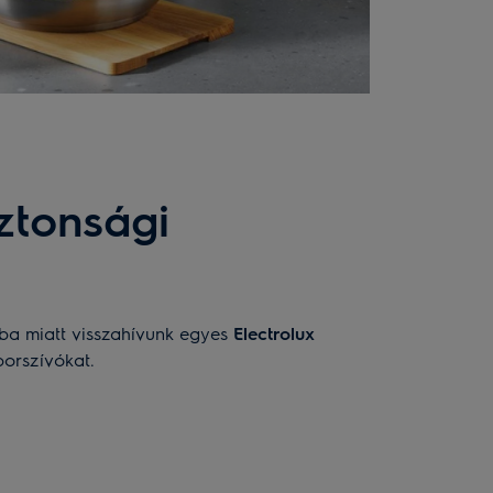
ztonsági
iba miatt visszahívunk egyes
Electrolux
porszívókat.