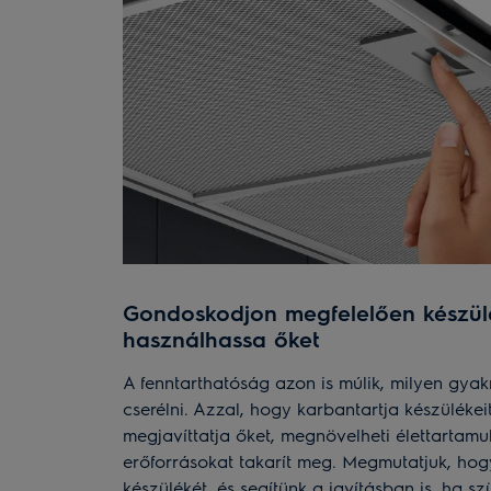
Gondoskodjon megfelelően készülé
használhassa őket
A fenntarthatóság azon is múlik, milyen gyakr
cserélni. Azzal, hogy karbantartja készülékei
megjavíttatja őket, megnövelheti élettartamu
erőforrásokat takarít meg. Megmutatjuk, hog
készülékét, és segítünk a javításban is, ha sz