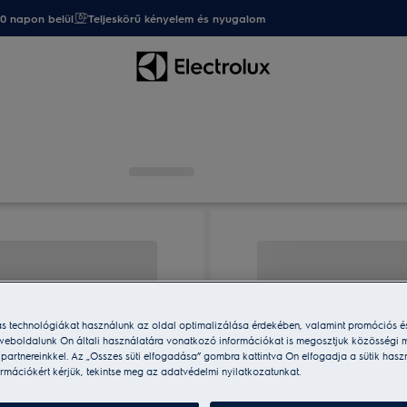
20 napon belül
Teljeskörű kényelem és nyugalom
ás technológiákat használunk az oldal optimalizálása érdekében, valamint promóciós é
weboldalunk Ön általi használatára vonatkozó információkat is megosztjuk közösségi m
i partnereinkkel. Az „Összes süti elfogadása” gombra kattintva Ön elfogadja a sütik hasz
rmációkért kérjük, tekintse meg az adatvédelmi nyilatkozatunkat.