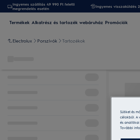
Ingyenes szállítás 49 990 Ft feletti
Ingyenes visszaküldés 
megrendelés esetén
Termékek
Alkatrész és tartozék webáruház
Promóciók
Electrolux
Porszívók
Tartozékok
Sütiket és m
célokból. A 
és analitika
További info