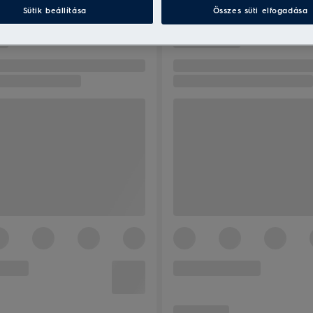
Sütik beállítása
Összes süti elfogadása