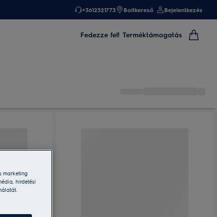
+3612521773
Boltkereső
Bejelentkezés
Fedezze fel!
Terméktámogatás
s marketing
édia, hirdetési
nálatát.