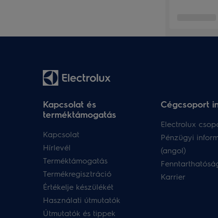
Kapcsolat és
Cégcsoport i
terméktámogatás
Electrolux csopo
Kapcsolat
Pénzügyi infor
Hírlevél
(angol)
Terméktámogatás
Fenntarthatóság
Termékregisztráció
Karrier
Értékelje készülékét
Használati útmutatók
Útmutatók és tippek