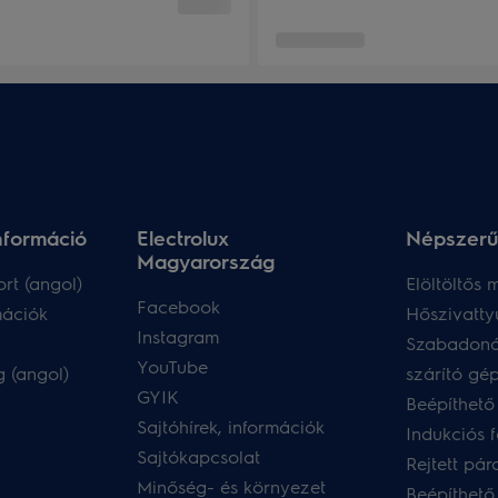
nformáció
Electrolux
Népszerű
Magyarország
rt (angol)
Elöltöltős
Facebook
mációk
Hőszivatty
Instagram
Szabadoná
YouTube
 (angol)
szárító gé
GYIK
Beépíthető
Sajtóhírek, információk
Indukciós 
Sajtókapcsolat
Rejtett pár
Minőség- és környezet
Beépíthető