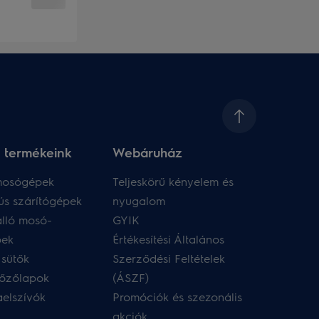
 termékeink
Webáruház​
 mosógépek
Teljeskörű kényelem és
ús szárítógépek
nyugalom
lló mosó-
GYIK
pek
Értékesítési Általános
 sütők
Szerződési Feltételek
főzőlapok
(ÁSZF)
aelszívók
Promóciók és szezonális
akciók