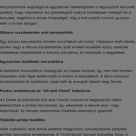
Kenyérpirítóink segítségével egyszerűen felmelegítheti a fagyasztott kenyeret
anélkül, hogy túlpirítaná. Az újramelegítő funkció kíméletesen melegíti fel a
kenyeret, megőrizve annak frissességét, míg a kiolvasztás funkció gyorsan
eléri a kívánt állagot.
Stílusos rozsdamentes acél kenyérpirítók
Egy stílusos kenyérpirító minden konyhában jól mutat. Válasszon matt fekete,
szürke vagy a fényes rozsdamentes acél kivitelű modellek közül, amelyek
tökéletesen illeszkednek a konyha stílusához, és feldobják a reggeleket.
Egyszerűen tisztítható morzsatálca
A beépített morzsatálca összegyűjti az összes morzsát, így nem kell minden
használat után fejjel lefelé fordítva kirázni a készülékből. A tálca könnyen
kicsúsztatható és tisztítható, ezzel időt és energiát takarít meg Önnek.
Pontos eredmények az "Lift and Check" funkcióval
Az Emeld és ellenőrizd (Lift and Check) funkcióval megszakítás nélkül
ellenőrizheti a pirítás folyamatát, így elkerülheti a kenyér alul- vagy
túlpirítását. Ez minden alkalommal tökéletes eredményt garantál.
Többféle pirítási beállítás
Akár ciabattát, akár brióst szeretne megpirítani, kenyérpirítóink többféle
pirítási fokozattal rendelkeznek. A 7 különböző fokozat biztosítja, hogy a