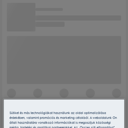
Sütiket és más technológiákat használunk az oldal optimalizálása
érdekében, valamint promóciós és marketing célokból. A weboldalunk Ön
általi használatára vonatkozó információkat is megosztjuk közösségi
média, hirdetési és analitikai partnereinkkel. Az „Összes süti elfogadása”