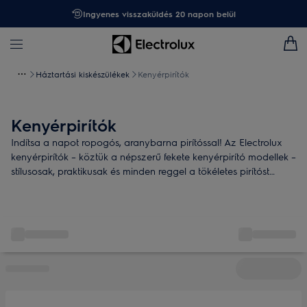
Ingyenes visszaküldés 20 napon belül
Háztartási kiskészülékek
Kenyérpirítók
Kenyérpirítók
Indítsa a napot ropogós, aranybarna pirítóssal! Az Electrolux
kenyérpirítók – köztük a népszerű fekete kenyérpirító modellek –
stílusosak, praktikusak és minden reggel a tökéletes pirítóst
hozzák el Önnek. Válogasson az ízlésének és konyhájának
megfelelő kenyérpirítók között!