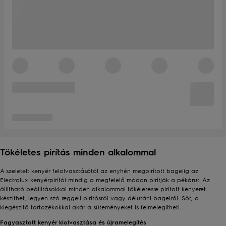
Tökéletes pirítás minden alkalommal
A szeletelt kenyér felolvasztásától az enyhén megpirított bagelig az
Electrolux kenyérpirítói mindig a megfelelő módon pirítják a pékárut. Az
állítható beállításokkal minden alkalommal tökéletesre pirított kenyeret
készíthet, legyen szó reggeli pirítósról vagy délutáni bagelről. Sőt, a
kiegészítő tartozékokkal akár a süteményeket is felmelegítheti.
Fagyasztott kenyér kiolvasztása és újramelegítés