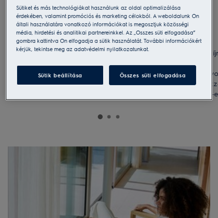
Sütiket és más technológiákat használunk az oldal optimalizálása
érdekében, valamint promóciós és marketing célokból. A weboldalunk Ön
általi használatára vonatkozó információkat is megosztjuk közösségi
média, hirdetési és analitikai partnereinkkel. Az „Összes süti elfogadása”
gombra kattintva Ön elfogadja a sütik használatát. További információkért
kérjük, tekintse meg az adatvédelmi nyilatkozatunkat.
Ingyenes szállítás 49 990 Ft feletti megrendelés
Dí
esetén. 49 990 Ft alatti vásárlás esetén a
kiszállítás díja 1 990 Ft.
*Csak bizonyo
Sütik beállítása
Összes süti elfogadása
előtt ellenőri
készülékre él-e