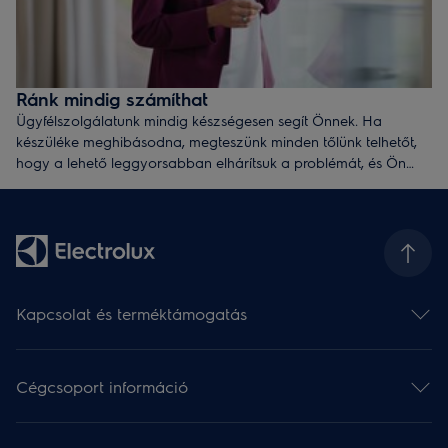
Ránk mindig számíthat
Ügyfélszolgálatunk mindig készségesen segít Önnek. Ha
készüléke meghibásodna, megteszünk minden tőlünk telhetőt,
hogy a lehető leggyorsabban elhárítsuk a problémát, és Ön
újra örömmel használhassa azt. Hívjon minket a 06 1 467 3248
telefonszámon, vagy írjon nekünk
a
webaruhaz@electrolux.com
e-mail címre.
Kapcsolat és terméktámogatás
Kapcsolat
Hírlevél
Cégcsoport információ
Terméktámogatás
Termékregisztráció
Electrolux csoport (angol)
Értékelje készülékét