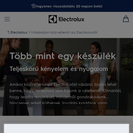
Ingyenes visszaküldés 20 napon belül
Electrolux
Vásároljon közvetlenül az Electroluxtól
Több mint egy készülék
Teljeskörű kényelem és nyugalom
Amikor közvetlenül az Electroluxtól vásárol, biztos lehet
benne, hogy mi semmit sem bízunk a véletlenre. Onnantól,
hogy leadta rendelését, mindenről gondoskodunk.
Nincsenek rejtett költségek, további kiadások vagy
váratlan meglepetések.