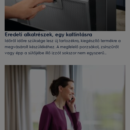
Eredeti alkatrészek, egy kattintásra
Időről időre szüksége lesz új tartozékra, kiegészítő termékre a
megvásárolt készülékéhez. A megfelelő porzsákot, zsírszűrőt
vagy épp a sütőjébe illő izzót sokszor nem egyszerű
megtalálni. Az Electrolux webáruházában azonban ezek is
elérhetőek.