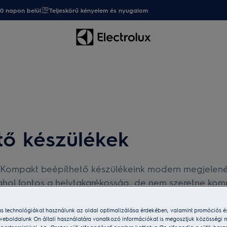
20 napon belül
Teljeskörű kényelem és nyugalom
tő készülékek
Kompakt beépíthető készülékeink modern megjelenést 
, ahol fontos a helytakarékosság, de nem szeretne ko
ás technológiákat használunk az oldal optimalizálása érdekében, valamint promóciós é
weboldalunk Ön általi használatára vonatkozó információkat is megosztjuk közösségi m