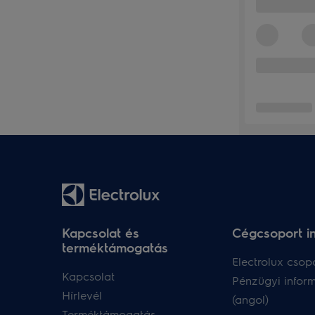
Kapcsolat és
Cégcsoport i
terméktámogatás
Electrolux csopo
Kapcsolat
Pénzügyi infor
Hírlevél
(angol)
Terméktámogatás