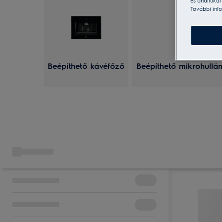
és analitika
További info
Beépíthető kávéfőző
Beépíthető mikrohullá