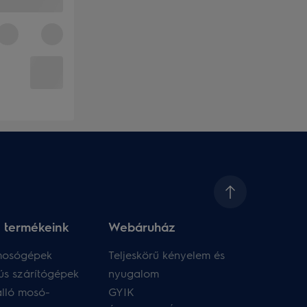
 termékeink
Webáruház​
 mosógépek
Teljeskörű kényelem és
ús szárítógépek
nyugalom
lló mosó-
GYIK