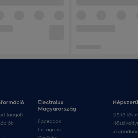
nformáció
Electrolux
Népszerű
Magyarország
rt (angol)
Elöltöltős
Facebook
mációk
Hőszivatty
Instagram
Szabadoná
YouTube