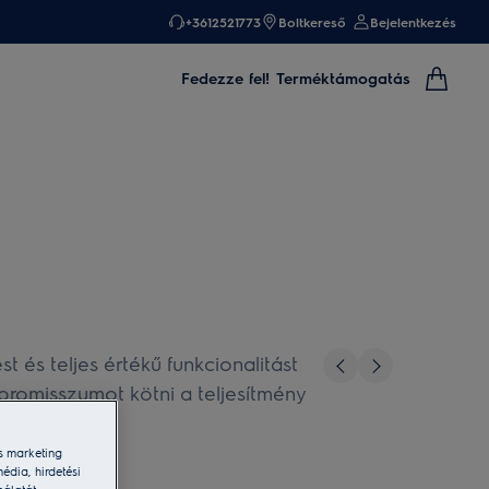
+3612521773
Boltkereső
Bejelentkezés
Fedezze fel!
Terméktámogatás
és teljes értékű funkcionalitást
mpromisszumot kötni a teljesítmény
s marketing
édia, hirdetési