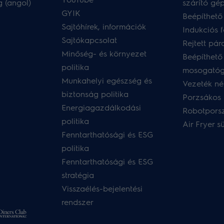
 (angol)
szárító gé
GYIK
Beépíthető
Sajtóhírek, információk
Indukciós 
Sajtókapcsolat
Rejtett pár
Minőség- és környezet
Beépíthető
politika
mosogató
Munkahelyi egészség és
Vezeték nél
biztonság politika
Porzsákos 
Energiagazdálkodási
Robotpors
politika
Air Fryer s
Fenntarthatósági és ESG
politika
Fenntarthatósági és ESG
stratégia
Visszaélés-bejelentési
rendszer