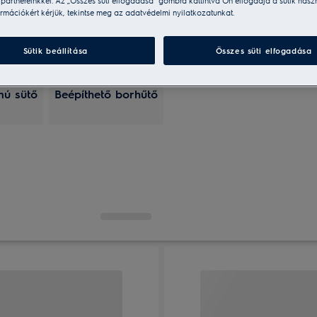
i partnereinkkel. Az „Összes süti elfogadása” gombra kattintva Ön elfogadja a sütik hasz
rmációkért kérjük, tekintse meg az adatvédelmi nyilatkozatunkat.
Sütik beállítása
Összes süti elfogadása
mú sütő
Beépíthető borhűtő