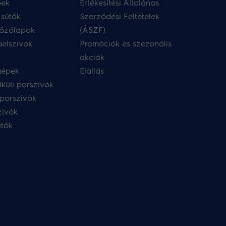
pek
Értékesítési Általános
 sütők
Szerződési Feltételek
főzőlapok
(ÁSZF)
aelszívók
Promóciók és szezonális
akciók
gépek
Elállás
küli porszívók
porszívók
zívók
ütők