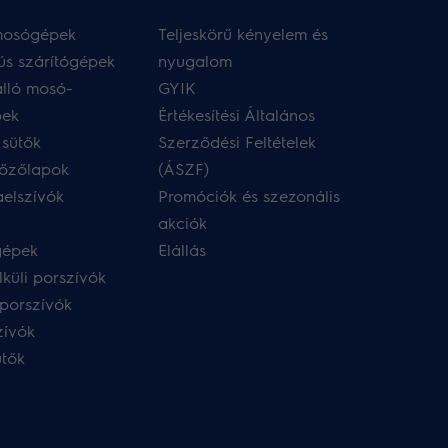
 mosógépek
Teljeskörű kényelem és
ús szárítógépek
nyugalom
lló mosó-
GYIK
pek
Értékesítési Általános
 sütők
Szerződési Feltételek
főzőlapok
(ÁSZF)
aelszívók
Promóciók és szezonális
akciók
gépek
Elállás
küli porszívók
porszívók
zívók
ütők