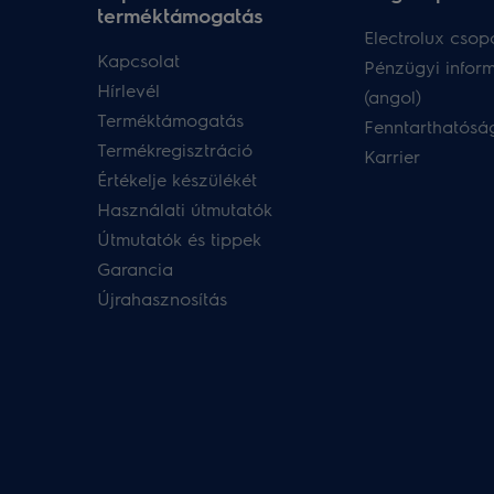
terméktámogatás
Electrolux csopo
Kapcsolat
Pénzügyi infor
Hírlevél
(angol)
Terméktámogatás
Fenntarthatóság
Termékregisztráció
Karrier
Értékelje készülékét
Használati útmutatók
Útmutatók és tippek
Garancia
Újrahasznosítás