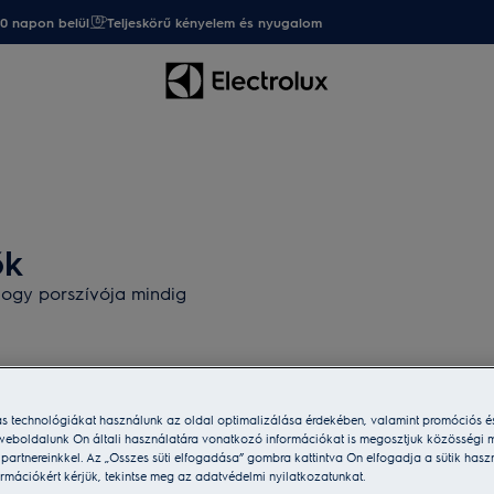
20 napon belül
Teljeskörű kényelem és nyugalom
ők
 hogy porszívója mindig
ás technológiákat használunk az oldal optimalizálása érdekében, valamint promóciós é
weboldalunk Ön általi használatára vonatkozó információkat is megosztjuk közösségi m
i partnereinkkel. Az „Összes süti elfogadása” gombra kattintva Ön elfogadja a sütik hasz
rmációkért kérjük, tekintse meg az adatvédelmi nyilatkozatunkat.