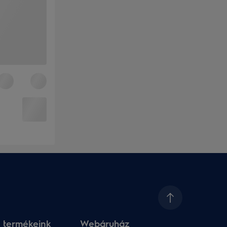
 termékeink
Webáruház​