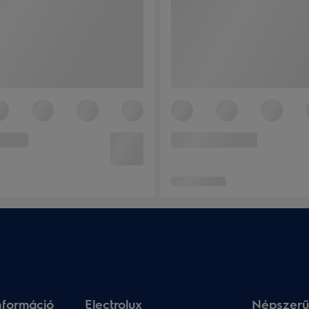
nformáció
Electrolux
Népszerű