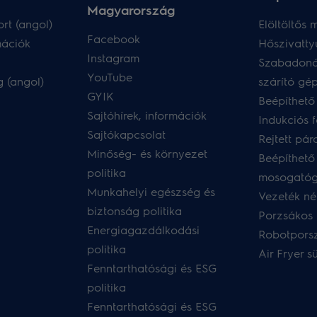
Magyarország
rt (angol)
Elöltöltős
Facebook
mációk
Hőszivatty
Instagram
Szabadoná
YouTube
 (angol)
szárító gé
GYIK
Beépíthető
Sajtóhírek, információk
Indukciós 
Sajtókapcsolat
Rejtett pár
Minőség- és környezet
Beépíthető
politika
mosogató
Munkahelyi egészség és
Vezeték nél
biztonság politika
Porzsákos 
Energiagazdálkodási
Robotpors
politika
Air Fryer s
Fenntarthatósági és ESG
politika
Fenntarthatósági és ESG