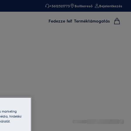
+3612521773
Boltkereső
Bejelentkezés
Fedezze fel!
Terméktámogatás
s marketing
édia, hirdetési
nálatát.