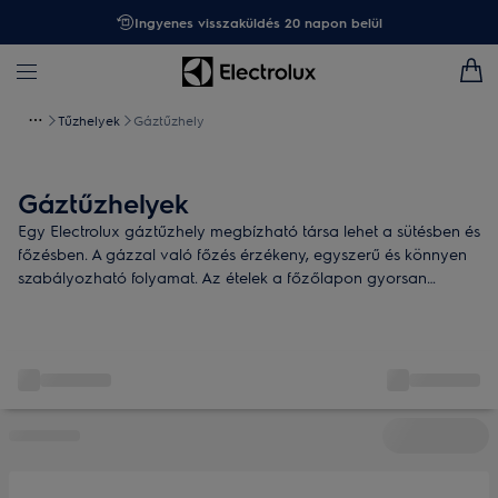
Ingyenes visszaküldés 20 napon belül
Tűzhelyek
Gáztűzhely
Gáztűzhelyek
Egy Electrolux gáztűzhely megbízható társa lehet a sütésben és
főzésben. A gázzal való főzés érzékeny, egyszerű és könnyen
szabályozható folyamat. Az ételek a főzőlapon gyorsan
felmelegednek, a sütőben pedig egyenletesen sülnek át.