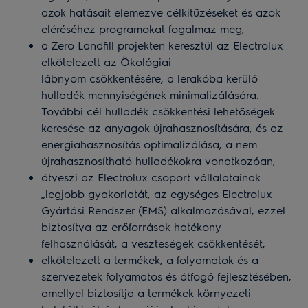
azok hatásait elemezve célkitűzéseket és azok
eléréséhez programokat fogalmaz meg,
a Zero Landfill projekten keresztül az Electrolux
elkötelezett az Ökológiai
lábnyom csökkentésére, a lerakóba kerülő
hulladék mennyiségének minimalizálására.
További cél hulladék csökkentési lehetőségek
keresése az anyagok újrahasznosítására, és az
energiahasznosítás optimalizálása, a nem
újrahasznosítható hulladékokra vonatkozóan,
átveszi az Electrolux csoport vállalatainak
„legjobb gyakorlatát, az egységes Electrolux
Gyártási Rendszer (EMS) alkalmazásával, ezzel
biztosítva az erőforrások hatékony
felhasználását, a veszteségek csökkentését,
elkötelezett a termékek, a folyamatok és a
szervezetek folyamatos és átfogó fejlesztésében,
amellyel biztosítja a termékek környezeti