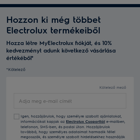
Hozzon ki még többet
Electrolux termékeiből
Hozza létre MyElectrolux fiókját, és 10%
kedvezményt adunk következő vásárlása
értékéből*
*Kötelező
Kötelező mező
Adja
meg
e-
Igen, hozzájárulok, hogy személyre szabott ajánlatokat,
mail
információkat kapjak az
Electrolux Csoporttól
e-mailben,
címét
telefonon, SMS-ben, és postai úton. Hozzájárulok
továbbá, hogy személyes adataimat harmadik féllel
megosszák, és személyre szabott hirdetésekhez használják