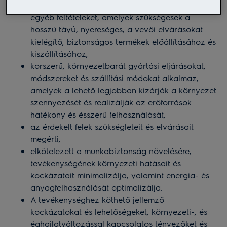
biztosítja az erőforrásokat, információkat és
egyéb feltételeket, amelyek szükségesek a
hosszú távύ, nyereséges, a vevői elvárásokat
kielégítő, biztonságos termékek előállításához és
kiszállításához,
korszerű, környezetbarát gyártási eljárásokat,
módszereket és szállítási módokat alkalmaz,
amelyek a lehető legjobban kizárják a környezet
szennyezését és realizálják az erőforrások
hatékony és ésszerű felhasználását,
az érdekelt felek szükségleteit és elvárásait
megérti,
elkötelezett a munkabiztonság növelésére,
tevékenységének környezeti hatásait és
kockázatait minimalizálja, valamint energia- és
anyagfelhasználását optimalizálja.
A tevékenységhez köthető jellemző
kockázatokat és lehetőségeket, környezeti-, és
éghajlatváltozással kapcsolatos tényezőket és