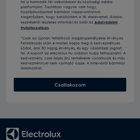
fel a harmadik fél weboldalain és közösségi média
platformjain. Tisztában vagyok vele hogy,
hozzájárulásomat bármikor visszavonhatom.
Megerősítem, hogy betöltöttem a 18. életévemet. Adatai
kezeléséről részletes információt talál az
Adatvédelmi
Nyilatkozatban
.
*Csak az újonan feliratkozó magánszemélyekre érvényes.
Feliratkozás után e-mailen kapja meg a kedvezményes
kódot, ami 30 napig érvényes, és egy vásárlásra jogosít
fel. A kupont az electrolux.hu oldalon tudja felhasználni. A
kedvezmény csak teljes árú termékekre vonatkozik és más
kedvezménnyel nem vonható össze. A hírlevélről bármikor
leiratkozhat.
Csatlakozom