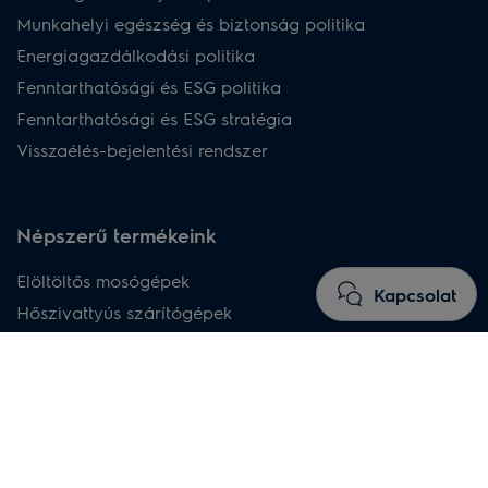
Munkahelyi egészség és biztonság politika
Energiagazdálkodási politika
Fenntarthatósági és ESG politika
Fenntarthatósági és ESG stratégia
Visszaélés-bejelentési rendszer
Népszerű termékeink
Elöltöltős mosógépek
Kapcsolat
Hőszivattyús szárítógépek
Szabadonálló mosó-szárító gépek
Beépíthető sütők
Indukciós főzőlapok
Rejtett páraelszívók
Beépíthető mosogatógépek