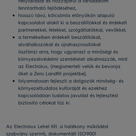
helytállását és hozzájárul a társadalom
fenntartható fejlődéséhez,
hosszú távú, kölcsönös előnyökön alapuló
kapcsolatot alakít ki a beszállítókkal és érdekelt
partnerekkel, felekkel, szolgáltatókkal, vevőkkel,
a termékeiben érdekelt beszállítókat,
alvállalkozókat és újrahasznosítókat
ösztönzi arra, hogy ugyanazt a minőségi és
környezetvédelmi szemléletet alkalmazzák, mint
az Electrolux, (megismerteti velük és bevonja
őket a Zero Landfill projektbe),
folyamatosan fejleszti a dolgozók minőség- és
környezettudatos kultúráját és ezekhez
kapcsolódóan tudatos javulást és fejlesztést
biztosító célokat tűz ki.
Az Electrolux Lehel Kft. a hatékony működést
szabvány szerinti, dokumentált ISO9001