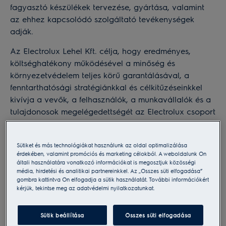
fagyasztó készülékek tervezése, gyártása, valamint
az ehhez kapcsolódó szolgáltató tevékenységek
adják.
Az Electrolux Lehel Kft. célja, hogy eredményes,
költséghatékony működésével a minőség és
környezetvédelem teljes körű garantálásával, a
fenntarthatósági stratégiánkkal és célkitűzéseinkkel
kivívja a vevők, a felhasználók, a munkavállalók és a
tulajdonosok megelégedettségét az Electrolux csoport
által garantált színvonalon.
Sütiket és más technológiákat használunk az oldal optimalizálása
érdekében, valamint promóciós és marketing célokból. A weboldalunk Ön
A cél elérése érdekében a vállalat vezetése:
általi használatára vonatkozó információkat is megosztjuk közösségi
média, hirdetési és analitikai partnereinkkel. Az „Összes süti elfogadása”
gombra kattintva Ön elfogadja a sütik használatát. További információkért
kérjük, tekintse meg az adatvédelmi nyilatkozatunkat.
kötelezettséget vállal az érvényes jogszabályok,
szabályozások maradéktalan betartására és
Sütik beállítása
Összes süti elfogadása
betartatására,