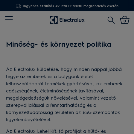
Ingyenes szállítás 49 990 Ft feletti megrendelés esetén
Keresés
0
Menu
Minőség- és környezet politika
Az Electrolux küldetése, hogy minden nappal jobbá
tegye az emberek és a bolygónk életét
felhasználóbarát termékek gyártásával, az emberek
egészségének, életminőségének javításával,
megelégedettségük növelésével, valamint vezető
szerepvállalással a fenntarthatóság és a
környezettudatosság területén az ESG szempontok
figyelembevételével.
Az Electrolux Lehel Kft. fő profilját a hűtő- és