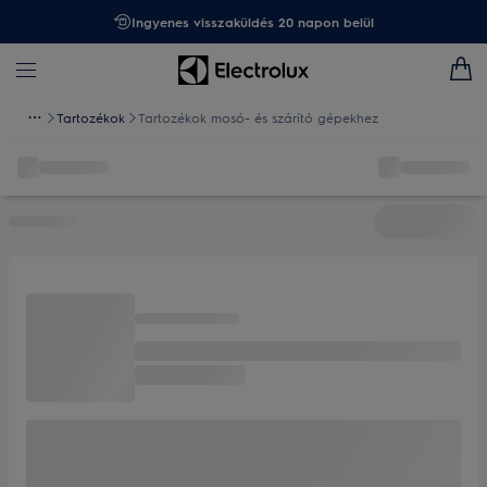
Ingyenes visszaküldés 20 napon belül
Tartozékok
Tartozékok mosó- és szárító gépekhez