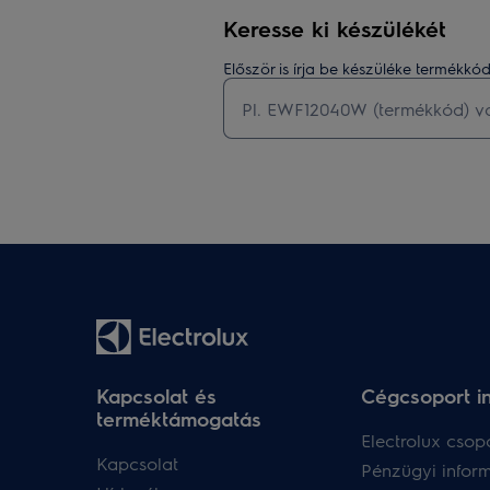
Keresse ki készülékét
Először is írja be készüléke termék
Kapcsolat és
Cégcsoport i
terméktámogatás
Electrolux csopo
Kapcsolat
Pénzügyi infor