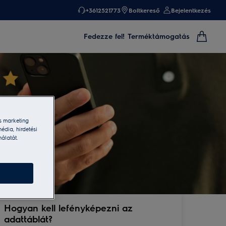
+3612521773
Boltkereső
Bejelentkezés
Fedezze fel!
Terméktámogatás
s marketing
édia, hirdetési
nálatát.
Hogyan kell lefényképezni az
adattáblát?