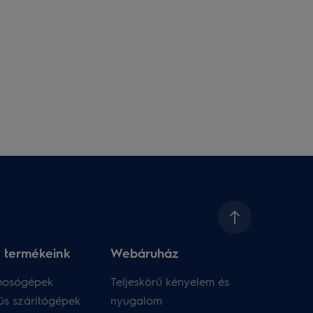
 termékeink
Webáruház​
 mosógépek
Teljeskörű kényelem és
ús szárítógépek
nyugalom