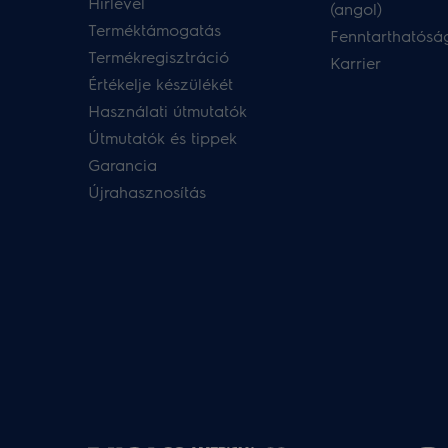
Hírlevél
(angol)
Terméktámogatás
Fenntarthatóság
Termékregisztráció
Karrier
Értékelje készülékét
Használati útmutatók
Útmutatók és tippek
Garancia
Újrahasznosítás