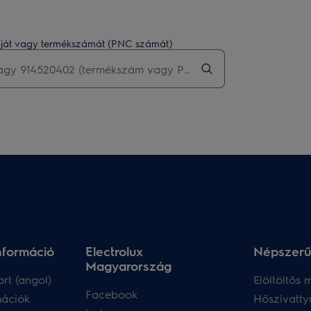
kódját vagy termékszámát (PNC számát)
nformáció
Electrolux
Népszerű
Magyarország
rt (angol)
Elöltöltős
Facebook
mációk
Hőszivatty