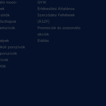
lló mosó-
GYIK
pek
Értékesítési Általános
 sütők
Szerződési Feltételek
főzőlapok
(ÁSZF)
aelszívók
Promóciók és szezonális
akciók
gépek
Elállás
küli porszívók
porszívók
zívók
ütők