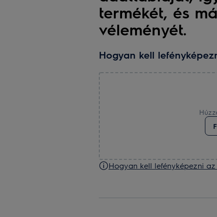
termékét, és má
véleményét.
Hogyan kell lefényképezn
Húzza
F
Hogyan kell lefényképezni az