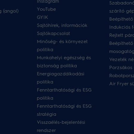
Instagram
Szabadoná
YouTube
 (angol)
szárító gé
GYIK
Beépíthető
Sajtóhírek, információk
Indukciós 
Sajtókapcsolat
Rejtett pár
Minőség- és környezet
Beépíthető
politika
mosogató
Munkahelyi egészség és
Vezeték nél
biztonság politika
Porzsákos 
Energiagazdálkodási
Robotpors
politika
Air Fryer s
Fenntarthatósági és ESG
politika
Fenntarthatósági és ESG
stratégia
Visszaélés-bejelentési
rendszer