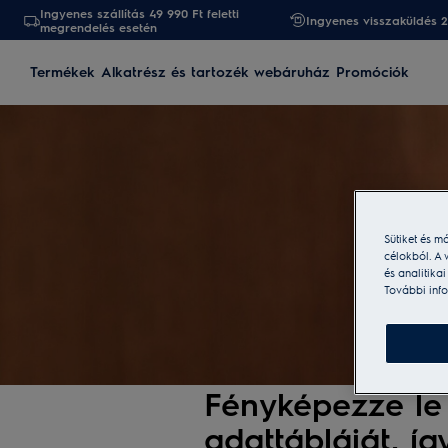
Ingyenes szállítás 49 990 Ft feletti
Ingyenes visszaküldés 
megrendelés esetén
Termékek
Alkatrész és tartozék webáruház
Promóciók
Sütiket és m
célokból. A 
és analitika
További info
Fényképezze le
adattábláját, í