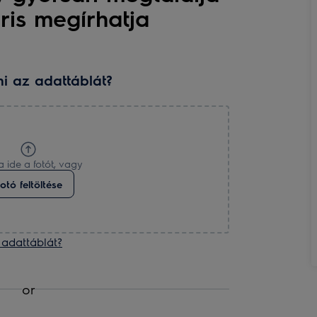
ris megírhatja
i az adattáblát?
 ide a fotót, vagy
otó feltöltése
 adattáblát?
or