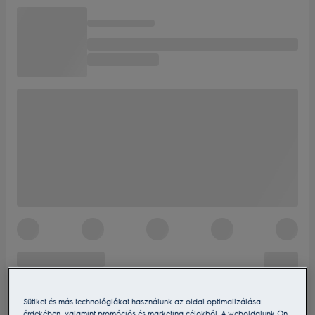
Sütiket és más technológiákat használunk az oldal optimalizálása
érdekében, valamint promóciós és marketing célokból. A weboldalunk Ön