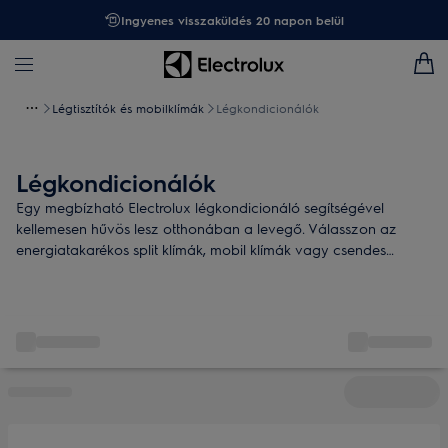
Ingyenes visszaküldés 20 napon belül
Légtisztítók és mobilklímák
Légkondicionálók
Légkondicionálók
Egy megbízható Electrolux légkondicionáló segítségével
kellemesen hűvös lesz otthonában a levegő. Válasszon az
energiatakarékos split klímák, mobil klímák vagy csendes
légkondik közül – hűtéshez, fűtéshez vagy akár az egész éves
komforthoz.