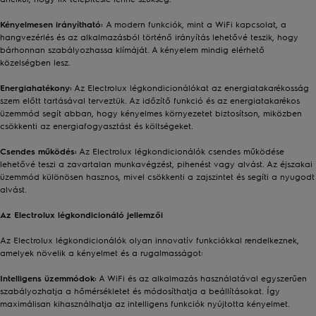
Kényelmesen irányítható:
A modern funkciók, mint a WiFi kapcsolat, a
hangvezérlés és az alkalmazásból történő irányítás lehetővé teszik, hogy
bárhonnan szabályozhassa klímáját. A kényelem mindig elérhető
közelségben lesz.
Energiahatékony:
Az Electrolux légkondicionálókat az energiatakarékosság
szem előtt tartásával terveztük. Az időzítő funkció és az energiatakarékos
üzemmód segít abban, hogy kényelmes környezetet biztosítson, miközben
csökkenti az energiafogyasztást és költségeket.
Csendes működés:
Az Electrolux légkondicionálók csendes működése
lehetővé teszi a zavartalan munkavégzést, pihenést vagy alvást. Az éjszakai
üzemmód különösen hasznos, mivel csökkenti a zajszintet és segíti a nyugodt
alvást.
Az Electrolux légkondicionáló jellemzői
Az Electrolux légkondicionálók olyan innovatív funkciókkal rendelkeznek,
amelyek növelik a kényelmet és a rugalmasságot:
Intelligens üzemmódok:
A WiFi és az alkalmazás használatával egyszerűen
szabályozhatja a hőmérsékletet és módosíthatja a beállításokat. Így
maximálisan kihasználhatja az intelligens funkciók nyújtotta kényelmet.