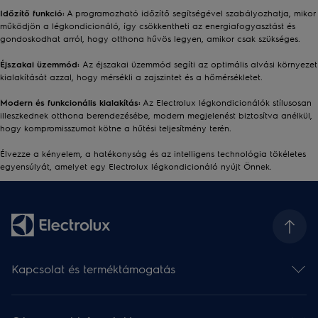
Időzítő funkció:
A programozható időzítő segítségével szabályozhatja, mikor
működjön a légkondicionáló, így csökkentheti az energiafogyasztást és
gondoskodhat arról, hogy otthona hűvös legyen, amikor csak szükséges.
Éjszakai üzemmód:
Az éjszakai üzemmód segíti az optimális alvási környezet
kialakítását azzal, hogy mérsékli a zajszintet és a hőmérsékletet.
Modern és funkcionális kialakítás:
Az Electrolux légkondicionálók stílusosan
illeszkednek otthona berendezésébe, modern megjelenést biztosítva anélkül,
hogy kompromisszumot kötne a hűtési teljesítmény terén.
Élvezze a kényelem, a hatékonyság és az intelligens technológia tökéletes
egyensúlyát, amelyet egy Electrolux légkondicionáló nyújt Önnek.
Kapcsolat és terméktámogatás
Kapcsolat
Hírlevél