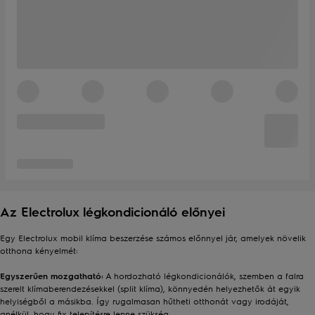
Az Electrolux légkondicionáló előnyei
Egy Electrolux mobil klíma beszerzése számos előnnyel jár, amelyek növelik
otthona kényelmét:
Egyszerűen mozgatható:
A hordozható légkondicionálók, szemben a falra
szerelt klímaberendezésekkel (split klíma), könnyedén helyezhetők át egyik
helyiségből a másikba. Így rugalmasan hűtheti otthonát vagy irodáját,
anélkül, hogy fix telepítésre lenne szükség.