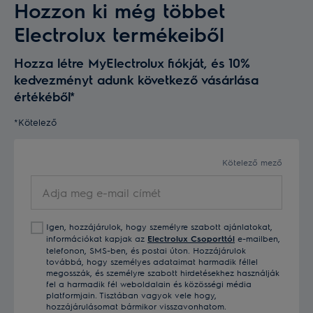
Hozzon ki még többet
Electrolux termékeiből
Hozza létre MyElectrolux fiókját, és 10%
kedvezményt adunk következő vásárlása
értékéből*
*Kötelező
Kötelező mező
Adja
meg
e-
Igen, hozzájárulok, hogy személyre szabott ajánlatokat,
mail
információkat kapjak az
Electrolux Csoporttól
e-mailben,
címét
telefonon, SMS-ben, és postai úton. Hozzájárulok
továbbá, hogy személyes adataimat harmadik féllel
megosszák, és személyre szabott hirdetésekhez használják
fel a harmadik fél weboldalain és közösségi média
platformjain. Tisztában vagyok vele hogy,
hozzájárulásomat bármikor visszavonhatom.