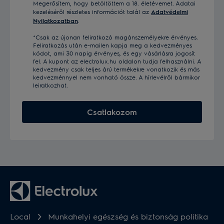
Megerősítem, hogy betöltöttem a 18. életévemet. Adatai
kezeléséről részletes információt talál az
Adatvédelmi
Nyilatkozatban
.
*Csak az újonan feliratkozó magánszemélyekre érvényes.
Feliratkozás után e-mailen kapja meg a kedvezményes
kódot, ami 30 napig érvényes, és egy vásárlásra jogosít
fel. A kupont az electrolux.hu oldalon tudja felhasználni. A
kedvezmény csak teljes árú termékekre vonatkozik és más
kedvezménnyel nem vonható össze. A hírlevélről bármikor
leiratkozhat.
Csatlakozom
Local
Munkahelyi egészség és biztonság politika