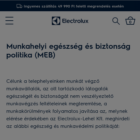
Ingyenes szállítás 49 990 Ft feletti megrendelés esetén
Keresés
0
Menu
Munkahelyi egészség és biztonság
politika (MEB)
Célunk a telephelyeinken munkát végző
munkavállalók, az ott tartózkodó látogatók
egészségét és biztonságát nem veszélyeztető
munkavégzés feltételeinek megteremtése, a
munkakörülmények folyamatos javítása az, melynek
elérése érdekében az Electrolux-Lehel Kft. meghirdeti
az alábbi egészség és munkavédelmi politikáját: