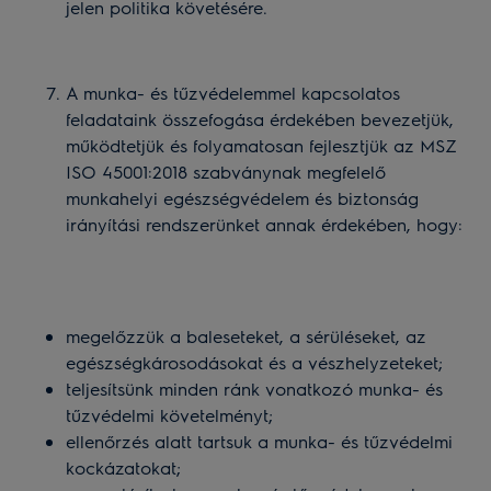
jelen politika követésére.
A munka- és tűzvédelemmel kapcsolatos
feladataink összefogása érdekében bevezetjük,
működtetjük és folyamatosan fejlesztjük az MSZ
ISO 45001:2018 szabványnak megfelelő
munkahelyi egészségvédelem és biztonság
irányítási rendszerünket annak érdekében, hogy:
megelőzzük a baleseteket, a sérüléseket, az
egészségkárosodásokat és a vészhelyzeteket;
teljesítsünk minden ránk vonatkozó munka- és
tűzvédelmi követelményt;
ellenőrzés alatt tartsuk a munka- és tűzvédelmi
kockázatokat;