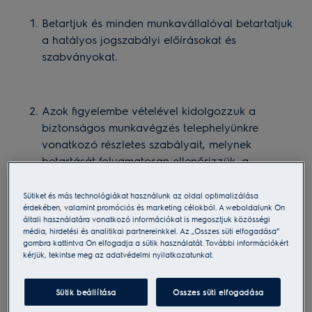
Betartjuk és minden munkavállalóval betartatjuk
a hatályos jogszabályi előírásokat és
szabványokat.
Azok figyelembe vételével kidolgozzuk a
biztonságos munkavégzés telephelyünkre
vonatkozó részletes szabályait, melynek
betartását folyamatosan ellenőrizzük, a
szabályokról a munkavállalókat rendszeresen
tájékoztatjuk,
Sütiket és más technológiákat használunk az oldal optimalizálása
érdekében, valamint promóciós és marketing célokból. A weboldalunk Ön
általi használatára vonatkozó információkat is megosztjuk közösségi
média, hirdetési és analitikai partnereinkkel. Az „Összes süti elfogadása”
gombra kattintva Ön elfogadja a sütik használatát. További információkért
kérjük, tekintse meg az adatvédelmi nyilatkozatunkat.
Biztosítjuk az egészséges és biztonságos
munkakörnyezetet, valamint lehetőséget kínálunk
Sütik beállítása
Összes süti elfogadása
a folyamatos szakmai fejlődésre és képzésekre.