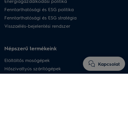
Energiagazdálkodási politika
Fenntarthatósági és ESG politika
Fenntarthatósági és ESG stratégia
Visszaélés-bejelentési rendszer
Népszerű termékeink
Elöltöltős mosógépek
Kapcsolat
Hőszivattyús szárítógépek
Szabadonálló mosó-szárító gépek
Beépíthető sütők
Indukciós főzőlapok
Rejtett páraelszívók
Beépíthető mosogatógépek
Vezeték nélküli porszívók
Porzsákos porszívók