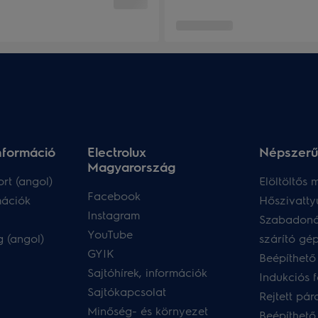
nformáció
Electrolux
Népszerű
Magyarország
rt (angol)
Elöltöltős
Facebook
mációk
Hőszivatty
Instagram
Szabadoná
YouTube
 (angol)
szárító gé
GYIK
Beépíthető
Sajtóhírek, információk
Indukciós 
Sajtókapcsolat
Rejtett pár
Minőség- és környezet
Beépíthető