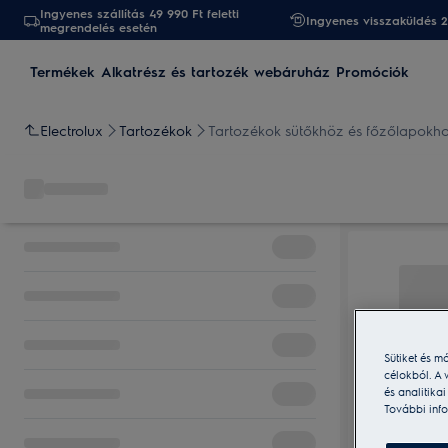
Ingyenes szállítás 49 990 Ft feletti
Ingyenes visszaküldés 
megrendelés esetén
Termékek
Alkatrész és tartozék webáruház
Promóciók
Electrolux
Tartozékok
Tartozékok sütőkhöz és főzőlapokh
Sütiket és m
célokból. A 
és analitika
További info