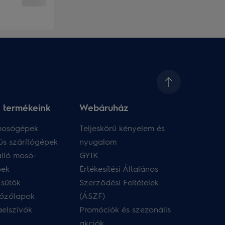
 termékeink
Webáruház​
 mosógépek
Teljeskörű kényelem és
ús szárítógépek
nyugalom
lló mosó-
GYIK
pek
Értékesítési Általános
 sütők
Szerződési Feltételek
főzőlapok
(ÁSZF)
aelszívók
Promóciók és szezonális
akciók