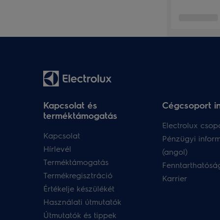
Kapcsolat és
Cégcsoport i
terméktámogatás
Electrolux csopo
Kapcsolat
Pénzügyi infor
Hírlevél
(angol)
Terméktámogatás
Fenntarthatóság
Termékregisztráció
Karrier
Értékelje készülékét
Használati útmutatók
Útmutatók és tippek