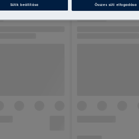
Sütik beállítása
Összes süti elfogadása