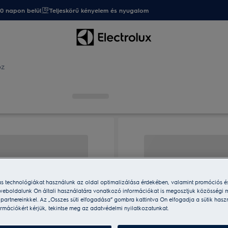
20 napon belül
Teljeskörű kényelem és nyugalom
oz
ás technológiákat használunk az oldal optimalizálása érdekében, valamint promóciós é
weboldalunk Ön általi használatára vonatkozó információkat is megosztjuk közösségi m
i partnereinkkel. Az „Összes süti elfogadása” gombra kattintva Ön elfogadja a sütik hasz
rmációkért kérjük, tekintse meg az adatvédelmi nyilatkozatunkat.