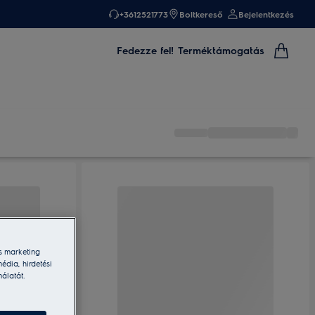
+3612521773
Boltkereső
Bejelentkezés
Fedezze fel!
Terméktámogatás
s marketing
édia, hirdetési
nálatát.