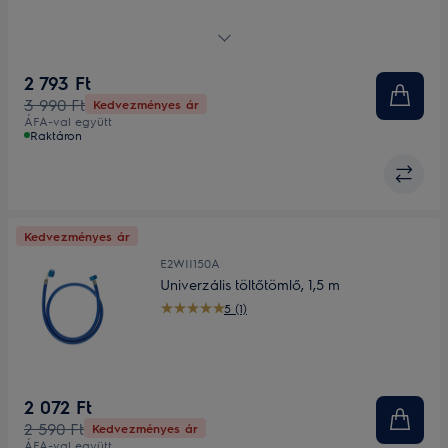
Egy kis segíség a ruhák szárításához
2 793 Ft
3 990 Ft
Kedvezményes ár
ÁFA-val együtt
Raktáron
Kedvezményes ár
E2WII150A
Univerzális töltőtömlő, 1,5 m
5 (1)
2 072 Ft
2 590 Ft
Kedvezményes ár
ÁFA-val együtt