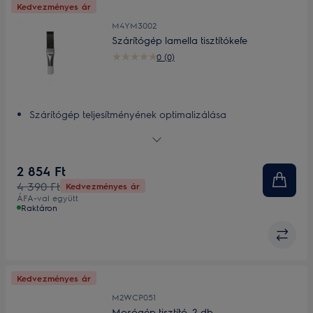
Kedvezményes ár
M4YM3002
Szárítógép lamella tisztítókefe
0 (0)
Szárítógép teljesítményének optimalizálása
Lamella tisztítókefe a szárítógép jobb teljesítménye
érdekében
2 854 Ft
4 390 Ft
Kedvezményes ár
ÁFA-val együtt
Raktáron
Kedvezményes ár
M2WCP051
Mosógép tisztító, 2 db