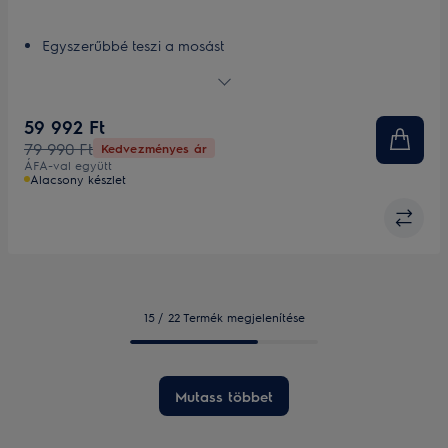
Egyszerűbbé teszi a mosást
Tegye akár 30 cm-rel magasabbra a mosógépet a
lábazat segítségével, a könnyebb hozzáférés érdekében
A lábazat - egyszerűbbé teszi a mosást
59 992 Ft
79 990 Ft
Kedvezményes ár
ÁFA-val együtt
Alacsony készlet
15 / 22 Termék megjelenítése
Mutass többet