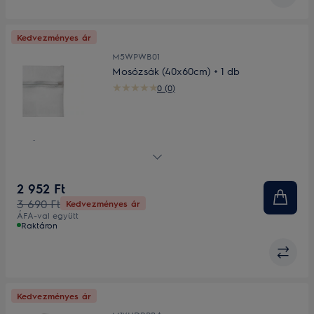
Kedvezményes ár
M5WPWB01
Mosózsák (40x60cm) + 1 db
0 (0)
Óvja a kényes ruhadarabokat mosás közben
2 952 Ft
3 690 Ft
Kedvezményes ár
ÁFA-val együtt
Raktáron
Kedvezményes ár