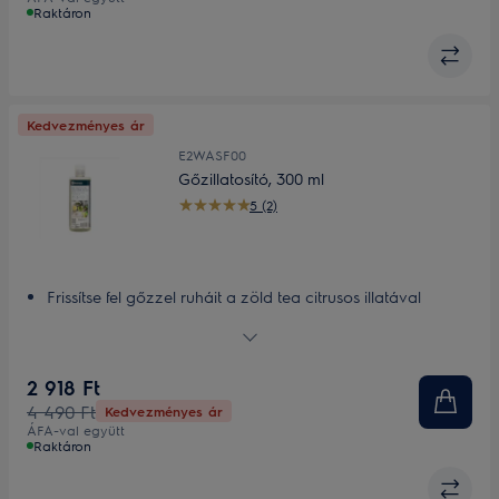
Raktáron
Kedvezményes ár
E2WASF00
Gőzillatosító, 300 ml
5 (2)
Frissítse fel gőzzel ruháit a zöld tea citrusos illatával
Gőz a mosás helyett – akár 96%-kal kevesebb
vízfelhasználással.*
Frissítse fel ruháit gőzzel, még a finom szöveteket is
2 918 Ft
Frissítse fel ruháit, amire éppen szüksége van
4 490 Ft
Kedvezményes ár
Újonnan kifejlesztett, illóolajokkal készült formula
ÁFA-val együtt
Raktáron