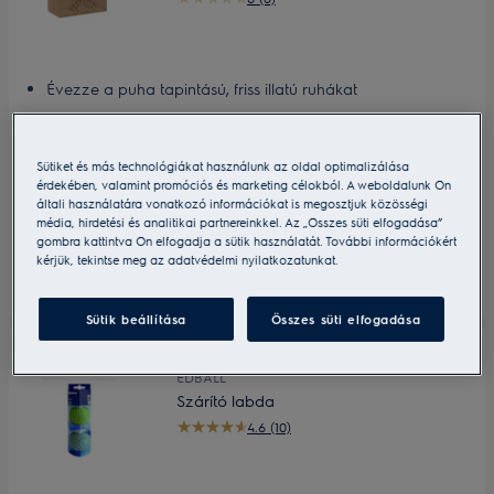
Évezze a puha tapintású, friss illatú ruhákat
Az illatkendő akár 90%-kal csökkenti a ruhákban az
elektrosztatikus töltést
Kevésbé gyűrött ruhák
Sütiket és más technológiákat használunk az oldal optimalizálása
2 468 Ft
érdekében, valamint promóciós és marketing célokból. A weboldalunk Ön
3 290 Ft
Kedvezményes ár
általi használatára vonatkozó információkat is megosztjuk közösségi
ÁFA-val együtt
média, hirdetési és analitikai partnereinkkel. Az „Összes süti elfogadása”
Raktáron
gombra kattintva Ön elfogadja a sütik használatát. További információkért
kérjük, tekintse meg az adatvédelmi nyilatkozatunkat.
Sütik beállítása
Összes süti elfogadása
Kedvezményes ár
EDBALL
Szárító labda
4.6 (10)