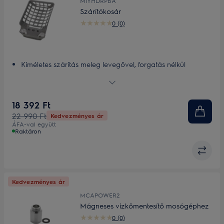
M1YHDRPBA
Szárítókosár
0 (0)
Kíméletes szárítás meleg levegővel, forgatás nélkül
Gyors és egyszerű behelyezés
18 392 Ft
22 990 Ft
Kedvezményes ár
ÁFA-val együtt
Raktáron
Kedvezményes ár
MCAPOWER2
Mágneses vízkőmentesítő mosógéphez
0 (0)