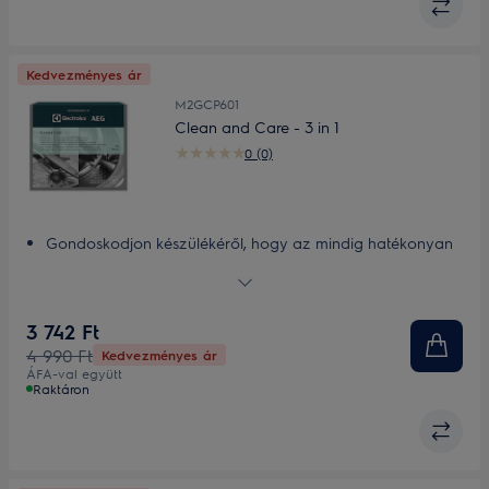
Kedvezményes ár
M2GCP601
Clean and Care - 3 in 1
0 (0)
Gondoskodjon készülékéről, hogy az mindig hatékonyan
működjön
Clean&Care 3in1 - zsíroldó, vízkőtelenítő és tisztító
3 742 Ft
4 990 Ft
Kedvezményes ár
ÁFA-val együtt
Raktáron