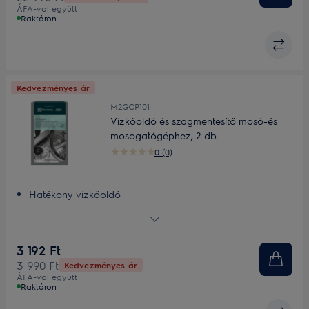
ÁFA-val együtt
Raktáron
Kedvezményes ár
M2GCP101
Vízkőoldó és szagmentesítő mosó-és
mosogatógéphez, 2 db
0 (0)
Hatékony vízkőoldó
A Super Care vízkőoldó megszünteti a szagokat és
eltávolítja a vízkövet
3 192 Ft
3 990 Ft
Kedvezményes ár
ÁFA-val együtt
Raktáron