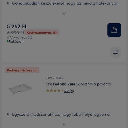
Gondoskodjon készülékéről, hogy az mindig hatékonyan
működjön
A Super Care vízkőoldó megszünteti a szagokat és
eltávolítja a vízkövet
5 242 Ft
6 990 Ft
Kedvezményes ár
ÁFA-val együtt
Raktáron
Kedvezményes ár
E1WYHSK2
Összeépítő keret kihúzható polccal
4.2 (5)
Egyszerű módszer ahhoz, hogy több helye legyen a
mosókonyhában
Átgondolt tervezésű összeépítő készlet csúsztatható