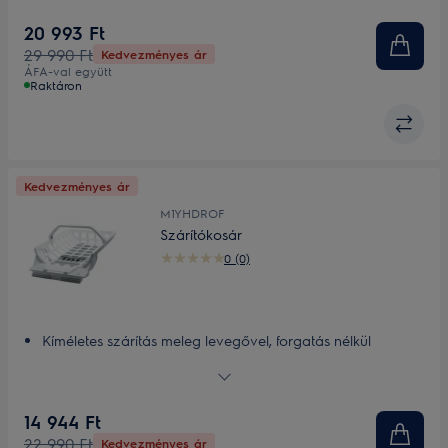
polccal
20 993 Ft
Összeépítő készlet az Electrolux elöltöltős mosó- és
29 990 Ft
Kedvezményes ár
szárítógépekhez
ÁFA-val együtt
Raktáron
Kedvezményes ár
M1YHDROF
Szárítókosár
0 (0)
Kíméletes szárítás meleg levegővel, forgatás nélkül
Gyors és egyszerű behelyezés
14 944 Ft
22 990 Ft
Kedvezményes ár