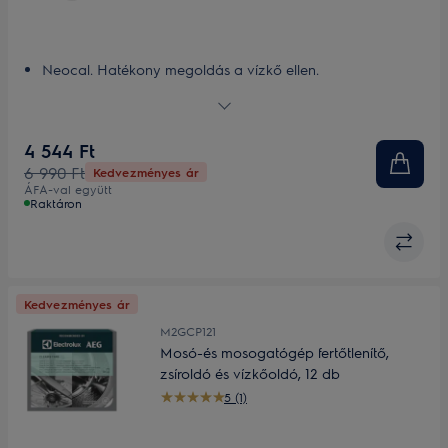
Neocal. Hatékony megoldás a vízkő ellen.
Lágyítja a vizet és csökkenti a vízkőlerakódást
4 544 Ft
6 990 Ft
Kedvezményes ár
ÁFA-val együtt
Raktáron
Kedvezményes ár
M2GCP121
Mosó-és mosogatógép fertőtlenítő,
zsíroldó és vízkőoldó, 12 db
5 (1)