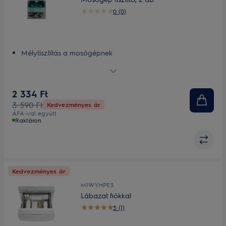
0 (0)
Mélytisztítás a mosógépnek
Hozza ki a maximumot mosógépéből! A Super Clean
tisztítószerrel
2 334 Ft
3 590 Ft
Kedvezményes ár
ÁFA-val együtt
Raktáron
Kedvezményes ár
M1WYHPE3
Lábazat fiókkal
5 (1)