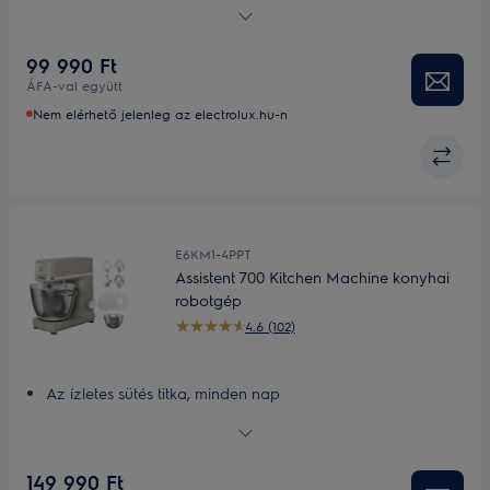
Erős, 1200 W-os motor
Nagy, 5 literes rozsdamentes keverőtál
99 990 Ft
Sokoldalú tartozékok
ÁFA-val együtt
Nem elérhető jelenleg az electrolux.hu-n
E6KM1-4PPT
Assistent 700 Kitchen Machine konyhai
robotgép
4.6 (102)
Az ízletes sütés titka, minden nap
A megfelelő tál nagy adagokhoz: Nagyméretű 6 literes és
4 literes tál
Készítsen tökéletes keveréket: Bolygókeverő rendszer és
149 990 Ft
erős motor