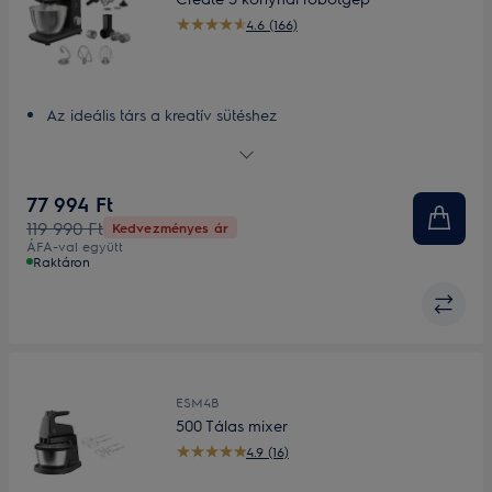
4.6 (166)
Az ideális társ a kreatív sütéshez
Kiváló eredmény
Erős, 1200 W-os motor
Nagy, 5 literes rozsdamentes keverőtál
77 994 Ft
Sokoldalú tartozékok
119 990 Ft
Kedvezményes ár
ÁFA-val együtt
Raktáron
ESM4B
500 Tálas mixer
4.9 (16)