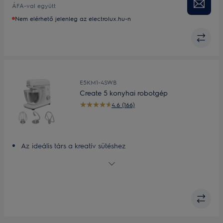
ÁFA-val együtt
Könnyed kísérletezés sokoldalú eszközökkel és
tartozékokkal
Nem elérhető jelenleg az electrolux.hu-n
PerfectRiseLid™ a tökéletes kelesztésért
E5KM1-4SWB
Create 5 konyhai robotgép
4.6 (166)
Az ideális társ a kreatív sütéshez
Kiváló eredmény
Erős, 1200 W-os motor
Nagy, 5 literes rozsdamentes keverőtál
Sokoldalú tartozékok