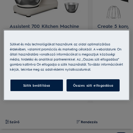
Assistent 700 Kitchen Machine
Create 5 konyh
konyhai robotgép
E5KM1-4BPT
E6KM1-4OWT
Sütiket és más technológiákat használunk az oldal optimalizálása
LED világítás
érdekében, valamint promóciós és marketing célokból. A weboldalunk Ön
4 és 6 literes keverőtál
6 különböző seb
általi használatára vonatkozó információkat is megosztjuk közösségi
média, hirdetési és analitikai partnereinkkel. Az „Összes süti elfogadása”
Egyéb tartozékok: habverő,
5 literes keverőtál
gombra kattintva Ön elfogadja a sütik használatát. További információkért
keverőszár, dagasztókar, védőfedél
Tartozékok: habve
kérjük, tekintse meg az adatvédelmi nyilatkozatunkat.
és 2 keverőtál
dagasztókar
Sütik beállítása
Összes süti elfogadása
Megnézem a terméket
Megnézem 
Szűrő
Rendezés