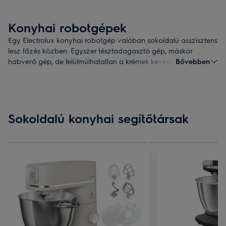
Konyhai robotgépek
Egy Electrolux konyhai robotgép valóban sokoldalú asszisztens
lesz főzés közben. Egyszer tésztadagasztó gép, máskor
habverő gép, de felülmúlhatatlan a krémek keverésében is.
Bővebben
Fedezze fel a sokoldalú konyhai robotgépek, keverők és
asszisztensek kínálatát, és válassza ki az Ön igényeinek
leginkább megfelelőt!
Sokoldalú konyhai segítőtársak