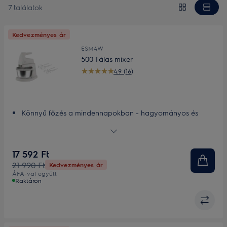
7 találatok
Kedvezményes ár
ESM4W
500 Tálas mixer
4.9 (16)
Könnyű főzés a mindennapokban - hagyományos és
növényi alapú receptek
Profi teljesítmény 500 W-os motorral
Tökéletesen egyenletes keverés 5 sebességfokozattal
17 592 Ft
Tartós és könnyen használható tartozékok. Ideális kis hely
21 990 Ft
Kedvezményes ár
esetén
ÁFA-val együtt
Gondosan kidolgozva
Raktáron