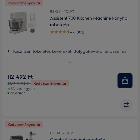
Kedvezményes ár
E6KM1-4OWT
Assistent 700 Kitchen Machine konyhai
robotgép
4.6 (102)
Készítsen tökéletes keveréket: Bolygókeverő rendszer és
erős motor
Könnyed kísérletezés sokoldalú eszközökkel és
tartozékokkal
112 492 Ft
PerfectRiseLid™ a tökéletes kelesztésért
149 990 Ft
Kedvezményes ár
Figyelje a keveréket: az erős LED fény segít ebben, teljes
ÁFA-val együtt
láthatóságot biztosít
Raktáron
Kedvezményes ár
E5KM1-6GBP
Create 5 konyhai robotgép