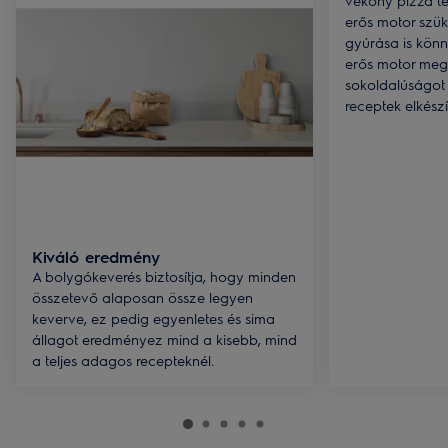
vékony pizza té
erős motor szük
gyúrása is kön
erős motor megb
sokoldalúságot
receptek elkész
Kiváló eredmény
A bolygókeverés biztosítja, hogy minden
összetevő alaposan össze legyen
keverve, ez pedig egyenletes és sima
állagot eredményez mind a kisebb, mind
a teljes adagos recepteknél.