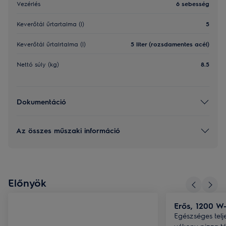
Vezérlés
6 sebesség
Keverőtál űrtartalma (l)
5
Keverőtál űrtalrtalma (l)
5 liter (rozsdamentes acél)
Nettó súly (kg)
8.5
Dokumentáció
Az összes műszaki információ
Előnyök
Erős, 1200 W
Egészséges telje