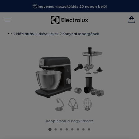
Ingyenes visszaküldés 20 napon belül
Háztartási kiskészülékek
Konyhai robotgépek
Koppintson a nagyításhoz