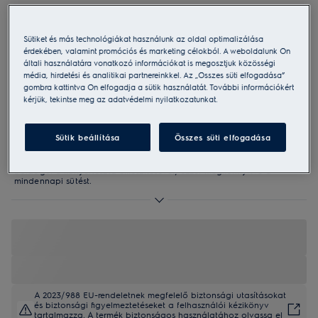
E5KM1-6GBP
Create 5 konyhai robotgép
Sütiket és más technológiákat használunk az oldal optimalizálása
érdekében, valamint promóciós és marketing célokból. A weboldalunk Ön
általi használatára vonatkozó információkat is megosztjuk közösségi
4.6 (167)
média, hirdetési és analitikai partnereinkkel. Az „Összes süti elfogadása”
Előnyök
gombra kattintva Ön elfogadja a sütik használatát. További információkért
kérjük, tekintse meg az adatvédelmi nyilatkozatunkat.
A Create 5 konyhagéppel fantasztikusan ízletes pékárut és
süteményeket készíthet a kenyértől a csokoládés brownie-ig, melyet a
bolygókeverés, az erős motor és a tartós présöntvény test biztosít.
Érjen el egyenletes és sima állagot a bolygókeverésnek
Sütik beállítása
Összes süti elfogadása
köszönhetően. Ez biztosítja, hogy minden összetevő alaposan össze
legyen keverve.
Az erős motornak köszönhetően a Create 5 konyhagép könnyedén
boldogul a kenyértészta elkészítésével, ezzel megkönnyítve a
mindennapi sütést.
A 2023/988 EU-rendeletnek megfelelő biztonsági utasításokat
és biztonsági figyelmeztetéseket a felhasználói kézikönyv
tartalmazza. A termék biztonságos használatához olvassa el