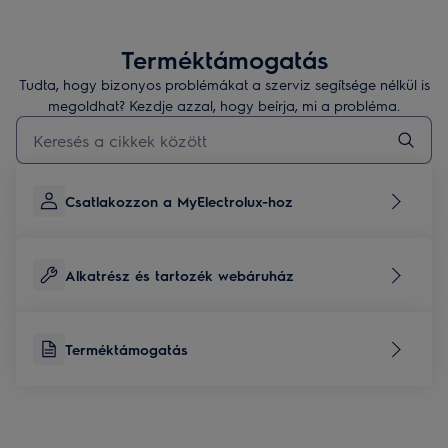
Terméktámogatás
Tudta, hogy bizonyos problémákat a szerviz segítsége nélkül is
megoldhat? Kezdje azzal, hogy beírja, mi a probléma.
Kezdjen el gépelni a terméktámogatási cikkek kereséséhez
Csatlakozzon a MyElectrolux-hoz
Alkatrész és tartozék webáruház
Terméktámogatás