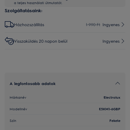
a teljes használati útmutatót.
Szolgáltatásaink:
Házhozszállítás
1 990 Ft
Ingyenes
Visszaküldés 20 napon belül
Ingyenes
A legfontosabb adatok
Márkanév
Electrolux
Modellnév
E5KM1-6GBP
Szín
Fekete