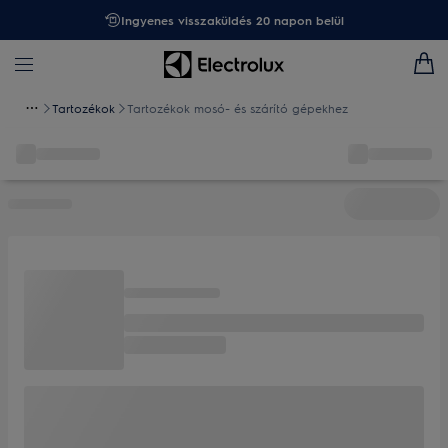
Ingyenes visszaküldés 20 napon belül
Tartozékok
Tartozékok mosó- és szárító gépekhez