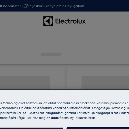
20 napon belül
Teljeskörű kényelem és nyugalom
ás technológiákat használunk az oldal optimalizálása érdekében, valamint promóciós é
weboldalunk Ön általi használatára vonatkozó információkat is megosztjuk közösségi m
i partnereinkkel. Az „Összes süti elfogadása” gombra kattintva Ön elfogadja a sütik hasz
rmációkért kérjük, tekintse meg az adatvédelmi nyilatkozatunkat.