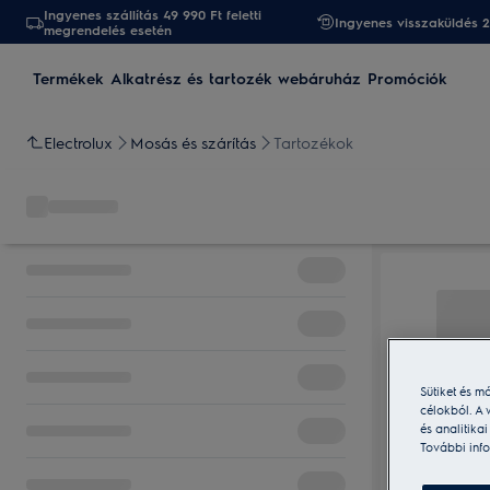
Ingyenes szállítás 49 990 Ft feletti
Ingyenes visszaküldés 
megrendelés esetén
Termékek
Alkatrész és tartozék webáruház
Promóciók
Electrolux
Mosás és szárítás
Tartozékok
Sütiket és m
célokból. A 
és analitika
További info