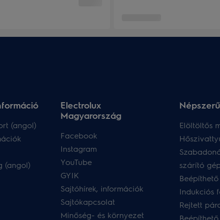
nformáció
Electrolux
Népszerű
Magyarország
rt (angol)
Elöltöltős
Facebook
mációk
Hőszivatty
Instagram
Szabadoná
YouTube
 (angol)
szárító gé
GYIK
Beépíthető
Sajtóhírek, információk
Indukciós 
Sajtókapcsolat
Rejtett pár
Minőség- és környezet
Beépíthető