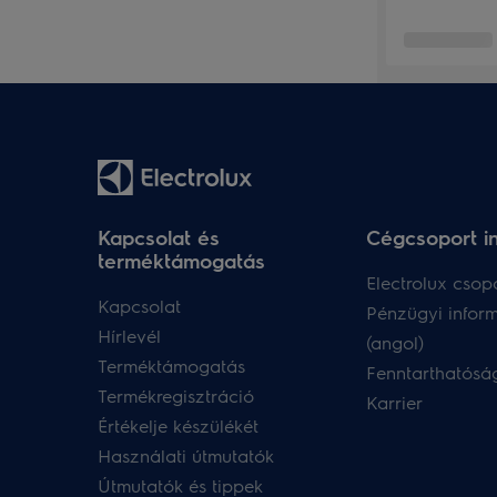
Kapcsolat és
Cégcsoport i
terméktámogatás
Electrolux csopo
Kapcsolat
Pénzügyi infor
Hírlevél
(angol)
Terméktámogatás
Fenntarthatóság
Termékregisztráció
Karrier
Értékelje készülékét
Használati útmutatók
Útmutatók és tippek