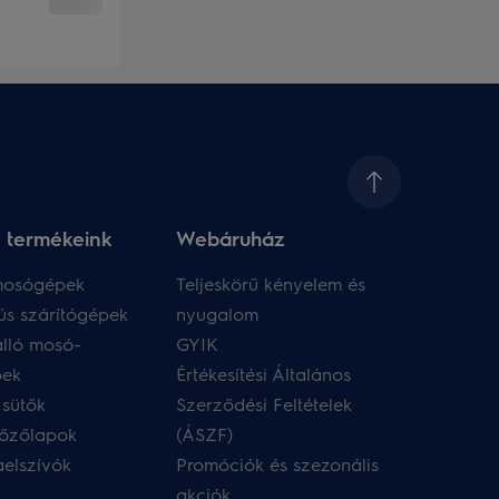
 termékeink
Webáruház​
 mosógépek
Teljeskörű kényelem és
ús szárítógépek
nyugalom
lló mosó-
GYIK
pek
Értékesítési Általános
 sütők
Szerződési Feltételek
főzőlapok
(ÁSZF)
aelszívók
Promóciók és szezonális
akciók