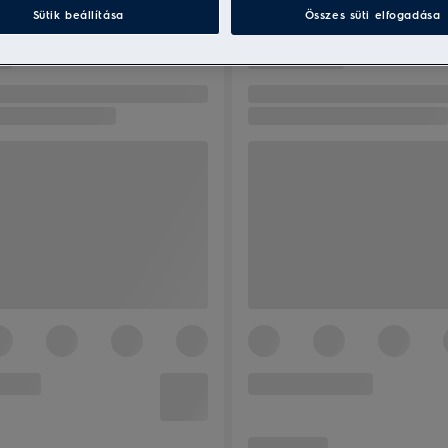
Sütik beállítása
Összes süti elfogadása