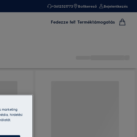
+3612521773
Boltkereső
Bejelentkezés
Fedezze fel!
Terméktámogatás
s marketing
édia, hirdetési
nálatát.