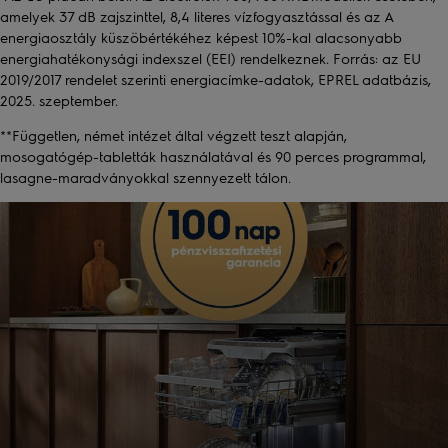
amelyek 37 dB zajszinttel, 8,4 literes vízfogyasztással és az A
energiaosztály küszöbértékéhez képest 10%-kal alacsonyabb
energiahatékonysági indexszel (EEI) rendelkeznek. Forrás: az EU
2019/2017 rendelet szerinti energiacímke-adatok, EPREL adatbázis,
2025. szeptember.
**Független, német intézet által végzett teszt alapján,
mosogatógép-tabletták használatával és 90 perces programmal,
lasagne-maradványokkal szennyezett tálon.