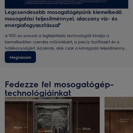
Legcsendesebb mosogatógépünk kiemelkedő
mosogatási teljesítménnyel, alacsony víz- és
energiafogyasztással*
A 900-as sorozat a legfejlettebb technológiát kínálja a
kiemelkedően csendes működésért, a precíz tisztításért és a
hatékonyságért. Azoknak, akik csak a kimagasló teljesítménnyel
érik be.
Megnézem
Fedezze fel mosogatógép-
technológiáinkat