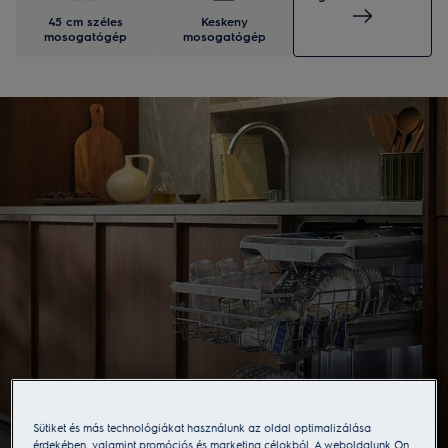
45 cm széles
Keskeny
mosogatógép
mosogatógép
Sütiket és más technológiákat használunk az oldal optimalizálása
érdekében, valamint promóciós és marketing célokból. A weboldalunk Ön