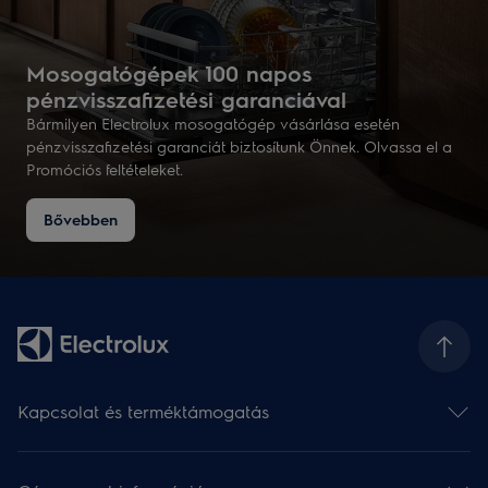
Mosogatógépek 100 napos
pénzvisszafizetési garanciával
Bármilyen Electrolux mosogatógép vásárlása esetén
pénzvisszafizetési garanciát biztosítunk Önnek. Olvassa el a
Promóciós feltételeket.
Bővebben
Kapcsolat és terméktámogatás
Kapcsolat
Hírlevél