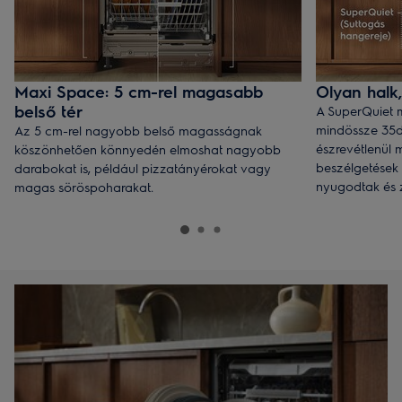
Maxi Space: 5 cm-rel magasabb
Olyan halk,
belső tér
A SuperQuiet 
mindössze 35d
Az 5 cm-rel nagyobb belső magasságnak
észrevétlenül 
köszönhetően könnyedén elmoshat nagyobb
beszélgetések 
darabokat is, például pizzatányérokat vagy
nyugodtak és 
magas söröspoharakat.