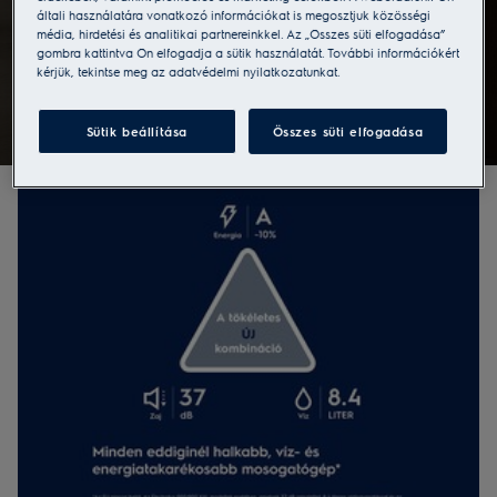
általi használatára vonatkozó információkat is megosztjuk közösségi
média, hirdetési és analitikai partnereinkkel. Az „Összes süti elfogadása”
Az ÚJ mosogatógép-család
gombra kattintva Ön elfogadja a sütik használatát. További információkért
kérjük, tekintse meg az adatvédelmi nyilatkozatunkat.
A mosogatógépek új szintje, amit már az ajtó kinyitásának
pillanatától imádni fog.
Sütik beállítása
Összes süti elfogadása