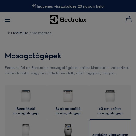
Ingyenes visszaküldés 20 napon belül
Electrolux
Mosogatás
Mosogatógépek
Fedezze fel az Electrolux mosogatógépek széles kínálatát – választhat
szabadonálló vagy beépíthető modellt, attól függően, melyik
kialakítást részesíti előnyben. Innovatív megoldásokkal könnyítik meg a
mindennapokat, miközben letisztult megjelenésükkel harmonikusan
illeszkednek konyhájába.
Beépíthető
Szabadonálló
60 cm széles
mosogatógép
mosogatógép
mosogatógép
Segítünk választani!