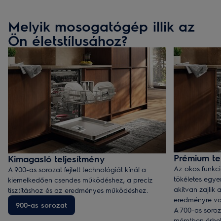
Melyik mosogatógép illik az
Ön életstílusához?
Prémium te
Kimagasló teljesítmény
Az okos funkció
A 900-as sorozat fejlett technológiát kínál a
tökéletes egye
kiemelkedően csendes működéshez, a precíz
akítvan zajlik 
tisztításhoz és az eredményes működéshez.
eredményre va
900-as sorozat
A 700-as soro
méretben érhet