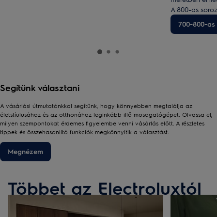
A 800-as soro
87 cm magas m
700-800-as
Segítünk választani
A vásárlási útmutatónkkal segítünk, hogy könnyebben megtalálja az
életstíulusához és az otthonához leginkább illő mosogatógépet. Olvassa el,
milyen szempontokat érdemes figyelembe venni vásárlás előtt. A részletes
tippek és összehasonlító funkciók megkönnyítik a választást.
Megnézem
Többet az Electroluxtól