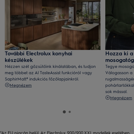
További Electrolux konyhai
Hozza ki a
készülékek
mosogatóg
Nézzen szét gőzsütőink kínálatában, és tudjon
Tegye mosoga
meg többet az AI TasteAssist funkcióról vagy
Válogasson a 
SaphirMatt® indukciós főzőlapjainkról.
rugalmasságér
Megnézem
pohártartókka
sok mással.
Megnézem
*Az EU piacán belül. Az Electrolux 900/900 XXL modellek esetében,