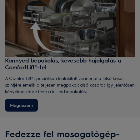
Könnyed bepakolás, kevesebb hajolgatás a
ComfortLift®-tel
A ComfortLift® speciálisan kialakított zsanérjai a felső kosár
szintjére emelik a teljesen megpakolt alsó kosarat, így jelentősen
kényelmesebbé téve a ki- és bepakolást.
Megnézem
Fedezze fel mosogatógép-