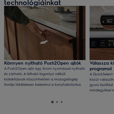
technológiáinkat
Könnyen nyitható Push2Open ajtók
Válassza k
programot
A Push2Open ajtó egy finom nyomással nyitható
és zárható. A látható fogantyú nélküli
A QuickSelect 
kialakításnak köszönhetően a mosogatógép
közül választh
frontja tökéletesen belesimul a konyhabútorba.
gyors tisztítá
mindegyikkel m