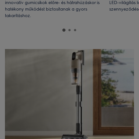
innovatív gumicsíkok előre‑ és hátrahúzáskor is
LED‑világítás l
hatékony működést biztosítanak a gyors
szennyeződése
takarításhoz.