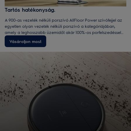
Tartós hatékonyság.
A 900-as vezeték nélküli porszívó AllFloor Power szívófejjel az
egyetlen olyan vezeték nélküli porszívó a kategóriájában,
amely a leghosszabb üzemidőt akár 100%-os porfelszedéssel
kombinálja.**
Vásároljon most