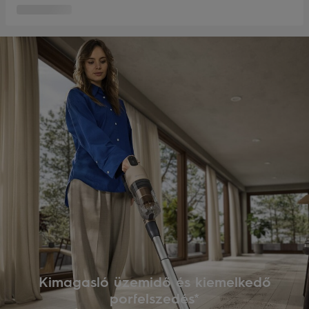
Kimagasló üzemidő és kiemelkedő
porfelszedés*