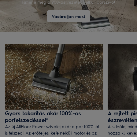
Ismerje meg a 900-as vezeték nélküli porszívót
Vásároljon most
Gyors takarítás akár 100%-os
A rejtett 
porfelszedéssel*
észrevétle
Az új AllFloor Power szívófej akár a por 100%-át
A szívófej min
is felszedi. Az erőteljes, kefe nélküli motor és az
hozza ki, keve