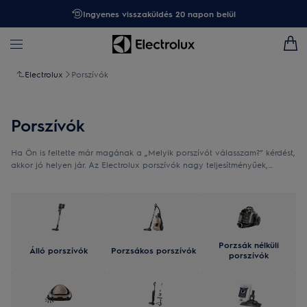
Ingyenes visszaküldés 20 napon belül
Electrolux
Porszívók
Porszívók
Ha Ön is feltette már magának a „Melyik porszívót válasszam?” kérdést,
akkor jó helyen jár. Az Electrolux porszívók nagy teljesítményűek,
megbízhatóak és ergonómikusak. Hatékonyan takaríthat velük minden
felületen. Fedezze fel kínálatunkat, és találja meg az Ön otthonához
legjobban illő modellt!
Porzsák nélküli
Álló porszívók
Porzsákos porszívók
porszívók