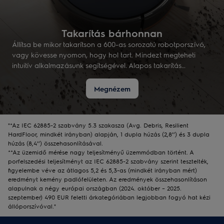
Takarítás bárhonnan
Állítsa be mikor takarítson a 600-as sorozatú robotporszívó,
vagy kövesse nyomon, hogy hol tart. Mindezt megteheti
intuitív alkalmazásunk segítségével. Alapos takarítás
bárhonnan, bármikor.
Megnézem
"*Az IEC 62885-2 szabvány 5.3 szakasza (Avg. Debris, Resilient
HardFloor, mindkét irányban) alapján, 1 dupla húzás (2,8’’) és 3 dupla
húzás (8,4’’) összehasonlításával.
**Az üzemidő mérése nagy teljesítményű üzemmódban történt. A
porfelszedési teljesítményt az IEC 62885-2 szabvány szerint tesztelték,
figyelembe véve az átlagos 5,2 és 5,3-as (mindkét irányban mért)
eredményt kemény padlófelületen. Az eredmények összehasonlításon
alapulnak a négy európai országban (2024. október – 2025.
szeptember) 490 EUR feletti árkategóriában legjobban fogyó hat kézi
állóporszívóval."