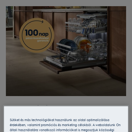
pillanatok lesznek. Ráadásul rendszeresen szervezünk
promóciókat, melyek keretében izgalmas ajándékot adunk új
készülékéhez a vásárlását követően, hogy a legtöbbet
hozhassa ki új Electrolux háztartási gépéből. Nézze meg
aktuális ajánlatainkat az egyes kategóriákban.
Mosogatógépek 100 napos
pénzvisszafizetési garanciával
Sütiket és más technológiákat használunk az oldal optimalizálása
érdekében, valamint promóciós és marketing célokból. A weboldalunk Ön
Bármilyen Electrolux
mosogatógép
vásárlása esetén
általi használatára vonatkozó információkat is megosztjuk közösségi