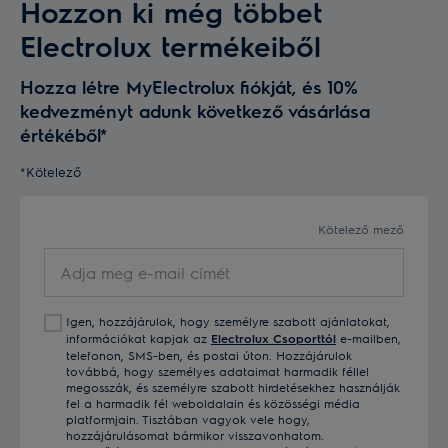
Hozzon ki még többet
Electrolux termékeiből
Hozza létre MyElectrolux fiókját, és 10%
kedvezményt adunk következő vásárlása
értékéből*
*Kötelező
Kötelező mező
Adja
meg
e-
Igen, hozzájárulok, hogy személyre szabott ajánlatokat,
mail
információkat kapjak az
Electrolux Csoporttól
e-mailben,
címét
telefonon, SMS-ben, és postai úton. Hozzájárulok
továbbá, hogy személyes adataimat harmadik féllel
megosszák, és személyre szabott hirdetésekhez használják
fel a harmadik fél weboldalain és közösségi média
platformjain. Tisztában vagyok vele hogy,
hozzájárulásomat bármikor visszavonhatom.