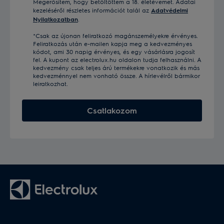
Megerősítem, hogy betöltöttem a 18. életévemet. Adatai
kezeléséről részletes információt talál az
Adatvédelmi
Nyilatkozatban
.
*Csak az újonan feliratkozó magánszemélyekre érvényes.
Feliratkozás után e-mailen kapja meg a kedvezményes
kódot, ami 30 napig érvényes, és egy vásárlásra jogosít
fel. A kupont az electrolux.hu oldalon tudja felhasználni. A
kedvezmény csak teljes árú termékekre vonatkozik és más
kedvezménnyel nem vonható össze. A hírlevélről bármikor
leiratkozhat.
Csatlakozom