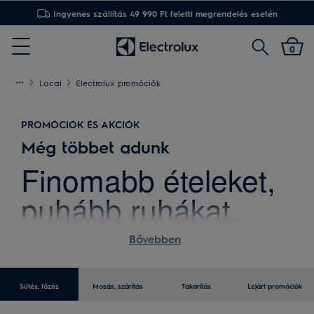
Ingyenes visszaküldés 20 napon belül
Keresés
0
Menu
Local
Electrolux promóciók
PROMÓCIÓK ÉS AKCIÓK
Még többet adunk
Finomabb ételeket,
puhább ruhákat,
kényelmesebb
Bővebben
otthont.
Sütés, főzés
Mosás, szárítás
Takarítás
Lejárt promóciók
Készülékeinkkel a napi rutinfeladatok élményekkel teli