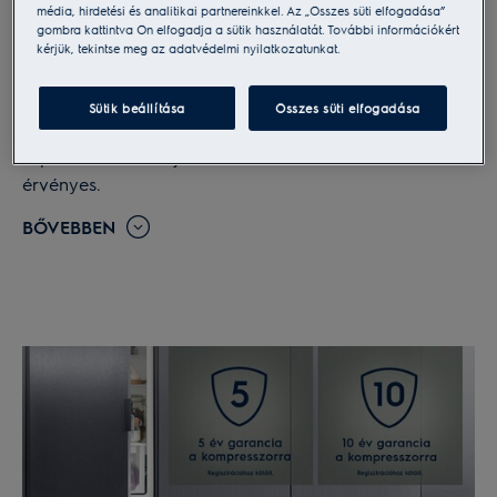
pénzvisszafizetési garanciát biztosítunk Önnek a jelen
média, hirdetési és analitikai partnereinkkel. Az „Összes süti elfogadása”
gombra kattintva Ön elfogadja a sütik használatát. További információkért
tájékoztatóban meghatározott Promóciós feltételek
kérjük, tekintse meg az adatvédelmi nyilatkozatunkat.
szerint, amennyiben a vásárlás napjától számított 100
napon belül meggondolja magát, és mégsem szeretné
Sütik beállítása
Összes süti elfogadása
megtartani új mosogatógépét.
A promóció 2026. július 01. – december 31. között
érvényes.
BŐVEBBEN