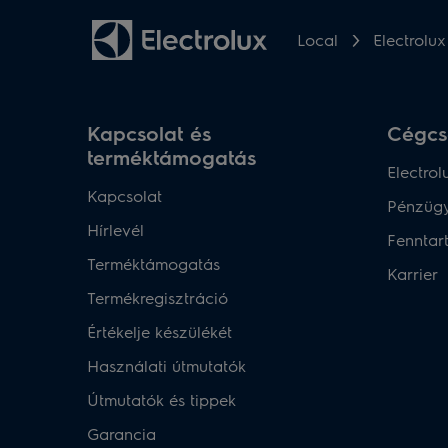
Local
Electrolu
Kapcsolat és
Cégcs
terméktámogatás
Electrol
Kapcsolat
Pénzügy
Hírlevél
Fenntar
Terméktámogatás
Karrier
Termékregisztráció
Értékelje készülékét
Használati útmutatók
Útmutatók és tippek
Garancia