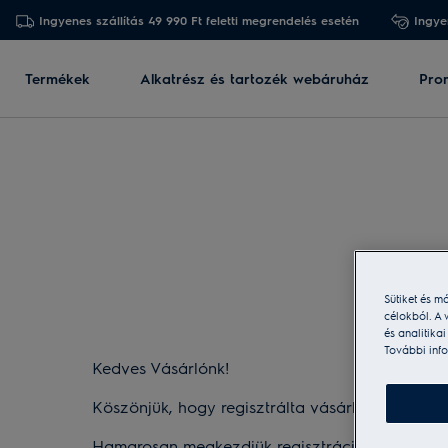
Ingyenes szállítás 49 990 Ft feletti megrendelés esetén
Ingye
Termékek
Alkatrész és tartozék webáruház
Pro
Sütiket és m
célokból. A 
és analitika
További info
Kedves Vásárlónk!
Köszönjük, hogy regisztrálta vásárlását!
Hamarosan megkezdjük regisztrációja feldolgo