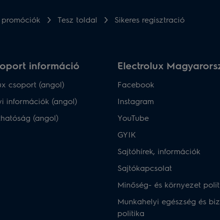
x promóciók
Tesz toldal
Sikeres regisztració
oport információ
Electrolux Magyaror
ux csoport (angol)
Facebook
i információk (angol)
Instagram
thatóság (angol)
YouTube
GYIK
Sajtóhírek, információk
Sajtókapcsolat
Minőség- és környezet polit
Munkahelyi egészség és bi
politika