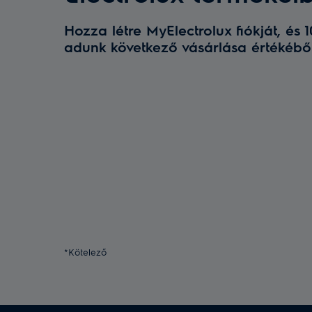
Hozza létre MyElectrolux fiókját, és
adunk következő vásárlása értékébő
*Kötelező