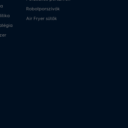
ka
Robotporszívók
itika
Air Fryer sütők
atégia
zer