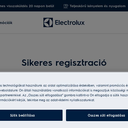
nes visszaküldés 20 napon belül
Teljeskörű kényelem és nyugalom
móciók
Sikeres regisztració
ás technológiákat használunk az oldal optimalizálása érdekében, valamint promóciós é
weboldalunk Ön általi használatára vonatkozó információkat is megosztjuk közösségi m
i partnereinkkel. Az „Összes süti elfogadása” gombra kattintva Ön elfogadja a sütik hasz
rmációkért kérjük, tekintse meg az adatvédelmi nyilatkozatunkat.
Sütik beállítása
Összes süti elfogadása
zását. Amennyiben a regisztráció megfelel a
promóciós felt