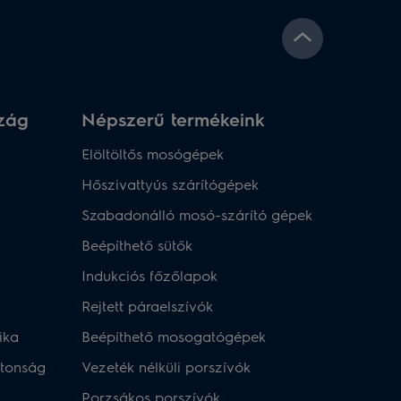
szág
Népszerű termékeink
Elöltöltős mosógépek
Hőszivattyús szárítógépek
Szabadonálló mosó-szárító gépek
Beépíthető sütők
Indukciós főzőlapok
Rejtett páraelszívók
ika
Beépíthető mosogatógépek
ztonság
Vezeték nélküli porszívók
Porzsákos porszívók