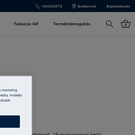
+3612521773
Boltkereső
Bejelentkezés
Keresés
Fedezze fel!
Terméktámogatás
0
s marketing
édia, hirdetési
nálatát.
ételekben
foglaltaknak, 28 munkanapon belül