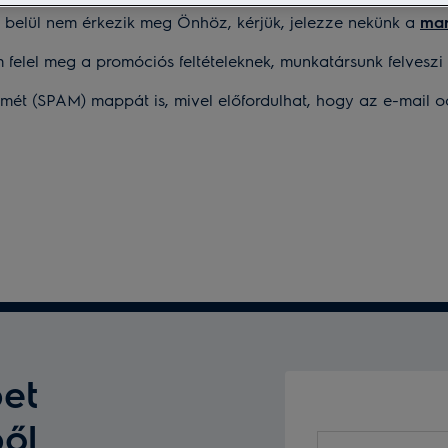
belül nem érkezik meg Önhöz, kérjük, jelezze nekünk a
mar
felel meg a promóciós feltételeknek, munkatársunk felveszi
emét (SPAM) mappát is, mivel előfordulhat, hogy az e-mail 
et
ből
Adja