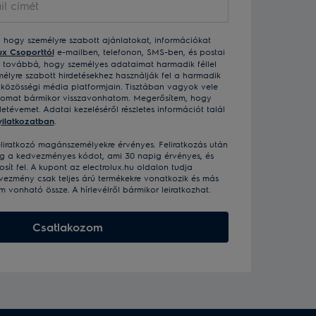
, hogy személyre szabott ajánlatokat, információkat
ux Csoporttól
e-mailben, telefonon, SMS-ben, és postai
k továbbá, hogy személyes adataimat harmadik féllel
élyre szabott hirdetésekhez használják fel a harmadik
 közösségi média platformjain. Tisztában vagyok vele
somat bármikor visszavonhatom. Megerősítem, hogy
letévemet. Adatai kezeléséről részletes információt talál
ilatkozatban
.
liratkozó magánszemélyekre érvényes. Feliratkozás után
g a kedvezményes kódot, ami 30 napig érvényes, és
sít fel. A kupont az electrolux.hu oldalon tudja
dvezmény csak teljes árú termékekre vonatkozik és más
vonható össze. A hírlevélről bármikor leiratkozhat.
Csatlakozom