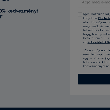
meg
 10% kedvezményt
e-
Igen, hozzájárulok
l*
mail
kapjak az
Electrol
címét
úton. Hozzájárulo
megosszák, és szem
fél weboldalain és
hogy, hozzájárulá
betöltöttem a 18. é
az
Adatvédelmi Ny
*Csak az újonan fe
e-mailen kapja me
egy vásárlásra jogo
felhasználni. A ke
kedvezménnyel nem 