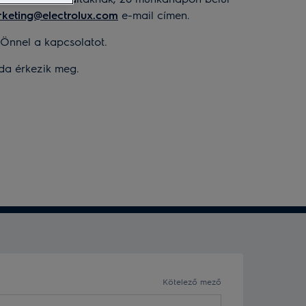
keting@electrolux.com
e-mail címen.
 Önnel a kapcsolatot.
oda érkezik meg.
Kötelező mező