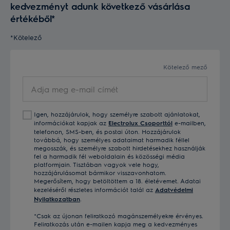
kedvezményt adunk következő vásárlása
értékéből*
*Kötelező
Kötelező mező
Adja
meg
e-
Igen, hozzájárulok, hogy személyre szabott ajánlatokat,
mail
információkat kapjak az
Electrolux Csoporttól
e-mailben,
címét
telefonon, SMS-ben, és postai úton. Hozzájárulok
továbbá, hogy személyes adataimat harmadik féllel
megosszák, és személyre szabott hirdetésekhez használják
fel a harmadik fél weboldalain és közösségi média
platformjain. Tisztában vagyok vele hogy,
hozzájárulásomat bármikor visszavonhatom.
Megerősítem, hogy betöltöttem a 18. életévemet. Adatai
kezeléséről részletes információt talál az
Adatvédelmi
Nyilatkozatban
.
*Csak az újonan feliratkozó magánszemélyekre érvényes.
Feliratkozás után e-mailen kapja meg a kedvezményes