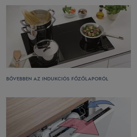
BŐVEBBEN AZ INDUKCIÓS FŐZŐLAPORÓL