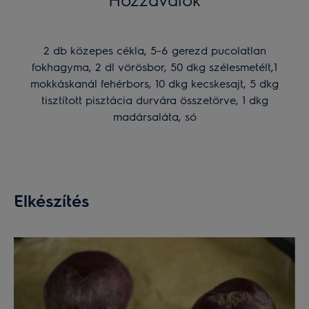
2 db közepes cékla, 5-6 gerezd pucolatlan
fokhagyma, 2 dl vörösbor, 50 dkg szélesmetélt,1
mokkáskanál fehérbors, 10 dkg kecskesajt, 5 dkg
tisztított pisztácia durvára összetörve, 1 dkg
madársaláta, só
Elkészítés