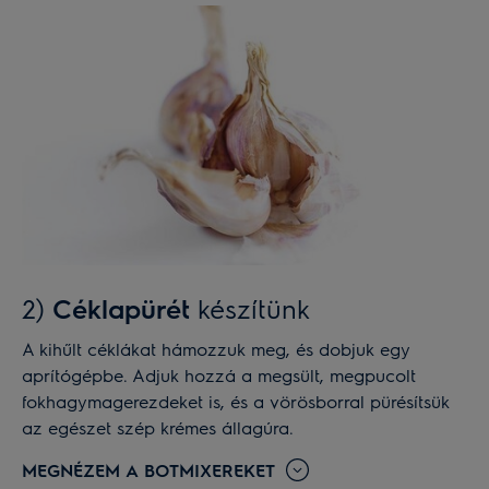
2)
Céklapürét
készítünk
A kihűlt céklákat hámozzuk meg, és dobjuk egy
aprítógépbe. Adjuk hozzá a megsült, megpucolt
fokhagymagerezdeket is, és a vörösborral pürésítsük
az egészet szép krémes állagúra.
MEGNÉZEM A BOTMIXEREKET