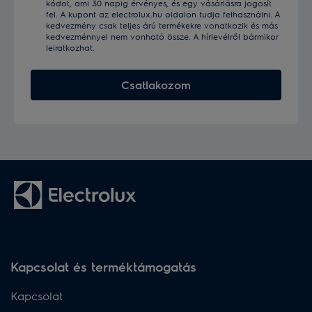
kódot, ami 30 napig érvényes, és egy vásárlásra jogosít
fel. A kupont az electrolux.hu oldalon tudja felhasználni. A
kedvezmény csak teljes árú termékekre vonatkozik és más
kedvezménnyel nem vonható össze. A hírlevélről bármikor
leiratkozhat.
Csatlakozom
Kapcsolat és terméktámogatás
Kapcsolat