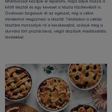
fehérborssal kezdjük el lepárolni, majd adjuk hozzá a
kifőtt tésztát és egy keveset a tészta főzőlevéből is.
Óvatosan forgassuk át az egészet, míg a cékla
mindenhol megszínezi a tésztát. Tálaláskor a céklás
tésztára morzsoljuk rá a kecskesajtot, szórjuk meg a
durvára tört pisztáciával, végül díszítsük madársaláta
levelekkel.