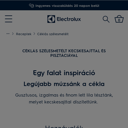
Ingyenes visszaküldés 20 napon belül
Keresés
0
Menu
Receptek
Céklás szélesmetélt
CÉKLÁS SZÉLESMETÉLT KECSKESAJTTAL ÉS
PISZTÁCIÁVAL
Egy falat inspiráció
Legújabb múzsánk a cékla
Gusztusos, izgalmas és finom lett lila tésztánk,
melyet kecskesajttal díszítettünk.
Hozzávalók