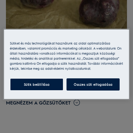
Sütiket és más technológiákat használunk az oldal optimalizálása
érdekében, valamint promóciós és marketing célokból. A weboldalunk Ön
1) Megsütjük
a céklát
általi használatára vonatkozó információkat is megosztjuk közösségi
média, hirdetési és analitikai partnereinkkel. Az „Összes süti elfogadása”
Az alaposan megmosott cékláknak vágjuk le a felső
gombra kattintva Ön elfogadja a sütik használatát. További információkért
kérjük, tekintse meg az adatvédelmi nyilatkozatunkat.
és alsó részét, helyezzük egy tepsibe, és szórjuk
melléjük a pucolatlan fokhagymagerezdeket. Süssük
őket 180 fokos sütőben, kevés gőz hozzáadásával 30
Sütik beállítása
Összes süti elfogadása
percen keresztül.
MEGNÉZEM A GŐZSÜTŐKET