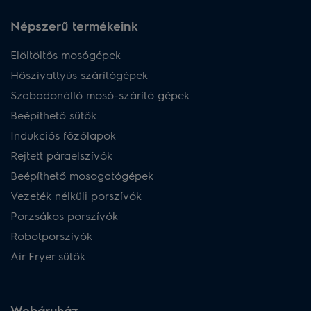
Népszerű termékeink
Elöltöltős mosógépek
Hőszivattyús szárítógépek
Szabadonálló mosó-szárító gépek
Beépíthető sütők
Indukciós főzőlapok
Rejtett páraelszívók
Beépíthető mosogatógépek
Vezeték nélküli porszívók
Porzsákos porszívók
Robotporszívók
Air Fryer sütők
Webáruház​