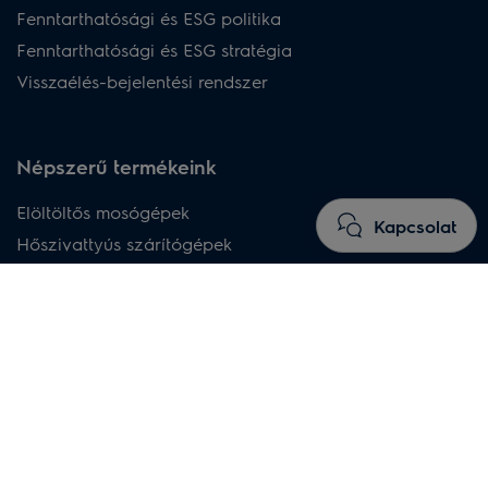
Fenntarthatósági és ESG politika
Fenntarthatósági és ESG stratégia
Visszaélés-bejelentési rendszer
Népszerű termékeink
Elöltöltős mosógépek
Kapcsolat
Hőszivattyús szárítógépek
Szabadonálló mosó-szárító gépek
Beépíthető sütők
Indukciós főzőlapok
Rejtett páraelszívók
Beépíthető mosogatógépek
Vezeték nélküli porszívók
Porzsákos porszívók