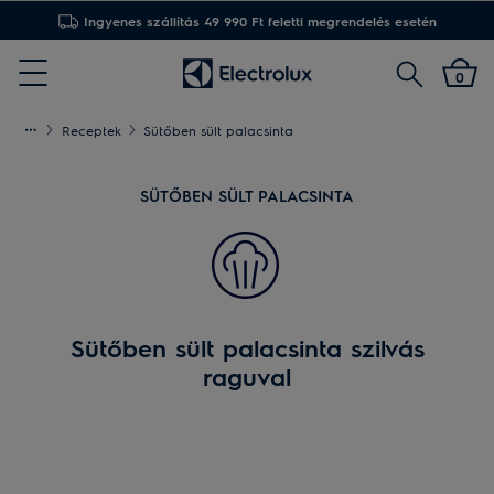
Ingyenes szállítás 49 990 Ft feletti megrendelés esetén
Keresés
0
Menu
Receptek
Sütőben sült palacsinta
SÜTŐBEN SÜLT PALACSINTA
Sütőben sült palacsinta szilvás
raguval