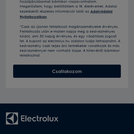
hozzájárulásomat bármikor visszavonhatom.
Megerősítem, hogy betöltöttem a 18. életévemet. Adatai
kezeléséről részletes információt talál az
Adatvédelmi
Nyilatkozatban
.
*Csak az újonan feliratkozó magánszemélyekre érvényes.
Feliratkozás után e-mailen kapja meg a kedvezményes
kódot, ami 30 napig érvényes, és egy vásárlásra jogosít
fel. A kupont az electrolux.hu oldalon tudja felhasználni. A
kedvezmény csak teljes árú termékekre vonatkozik és más
kedvezménnyel nem vonható össze. A hírlevélről bármikor
leiratkozhat.
Csatlakozom