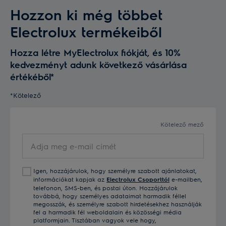
sütőben, gőzprogramon 18-20 percig sütjük.
Hozzon ki még többet
MEGNÉZEK EGY GŐZ FUNKCIÓS TŰZHELYET
Electrolux termékeiből
Közben egy másik serpenyőben megolvasztjuk a
Hozza létre MyElectrolux fiókját, és 10%
vajat és kissé hagyjuk megbarnulni, rádobjuk a
kedvezményt adunk következő vásárlása
feldarabolt szilvát. Megszórjuk barna cukorral, és
értékéből*
összerázzuk. Ha a cukor felolvadt, ráfacsarjuk a
citrom levét, és 1 percig rotyogtatjuk.
*Kötelező
MEGNÉZEK EGY INDUKCIÓS FŐZŐLAPOS
TŰZHELYET
Kötelező mező
Adja
A megsült tésztára öntjük a meleg szilvaragut, és
meg
megszórjuk porcukorral.
e-
Igen, hozzájárulok, hogy személyre szabott ajánlatokat,
mail
információkat kapjak az
Electrolux Csoporttól
e-mailben,
címét
telefonon, SMS-ben, és postai úton. Hozzájárulok
Elkészítési idő: 30 perc
továbbá, hogy személyes adataimat harmadik féllel
megosszák, és személyre szabott hirdetésekhez használják
fel a harmadik fél weboldalain és közösségi média
platformjain. Tisztában vagyok vele hogy,