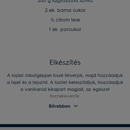
200 g fagyasztott szilva
2 ek. barna cukor
½ citrom leve
1 ek. porcukor
Elkészítés
A tojást robotgéppel kissé felverjük, majd hozzáadjuk
a tejet és a tejszínt. A lisztet beleszitáljuk, hozzáadjuk
a vaníliarúd kikapart magjait, az egészet
összekeverjük.
Bővebben
MEGNÉZEK EGY ASSISTENT ROBOTGÉPET
Egy közepes serpenyőben felolvasztjuk a vajat és
beleöntjük a tésztát, majd 200 fokra előmelegített