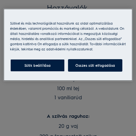
Hozzávalók
1 közepes, 22-24 cm-es serpenyőhöz
Sütiket és más technológiákat használunk az oldal optimalizálása
érdekében, valamint promóciós és marketing célokból. A weboldalunk Ön
általi használatára vonatkozó információkat is megosztjuk közösségi
A palacsintához:
média, hirdetési és analitikai partnereinkkel. Az „Összes süti elfogadása”
gombra kattintva Ön elfogadja a sütik használatát. További információkért
80 g liszt
kérjük, tekintse meg az adatvédelmi nyilatkozatunkat.
20 g vaj
Sütik beállítása
Összes süti elfogadása
2 db tojás
100 ml tejszín
100 ml tej
1 vaníliarúd
A szilvás raguhoz:
20 g vaj