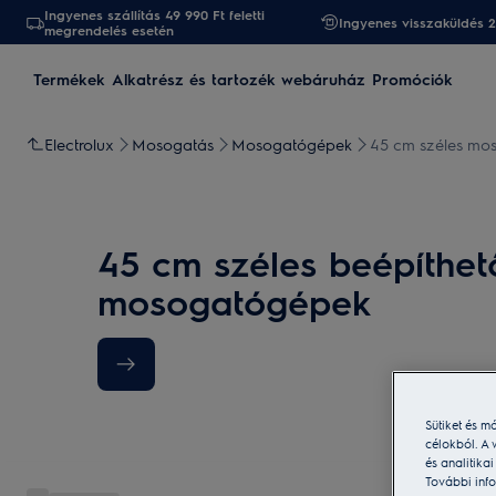
Ingyenes szállítás 49 990 Ft feletti
Ingyenes visszaküldés 
megrendelés esetén
Termékek
Alkatrész és tartozék webáruház
Promóciók
Electrolux
Mosogatás
Mosogatógépek
45 cm széles mo
45 cm széles beépíthet
mosogatógépek
Sütiket és m
célokból. A 
és analitika
További info