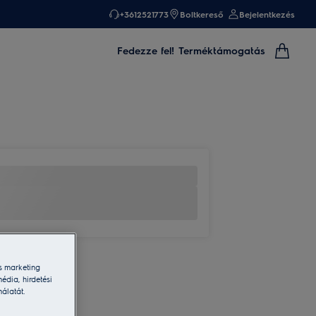
+3612521773
Boltkereső
Bejelentkezés
Fedezze fel!
Terméktámogatás
s marketing
édia, hirdetési
nálatát.