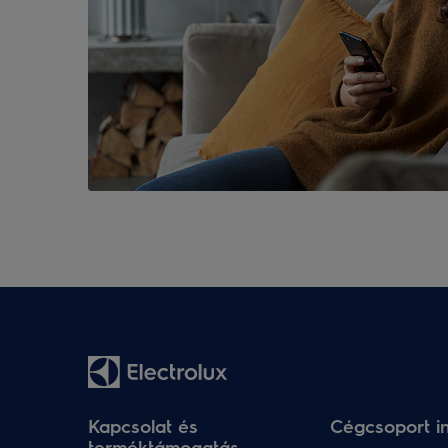
Kapcsolat és
Cégcsoport i
terméktámogatás