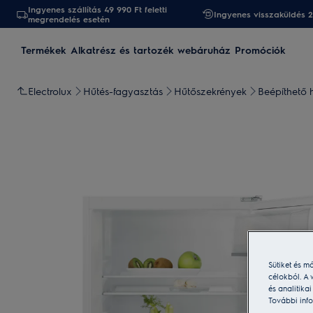
Ingyenes szállítás 49 990 Ft feletti
Ingyenes visszaküldés 
megrendelés esetén
Termékek
Alkatrész és tartozék webáruház
Promóciók
Electrolux
Hűtés-fagyasztás
Hűtőszekrények
Beépíthető 
Sütiket és m
célokból. A 
és analitika
További info