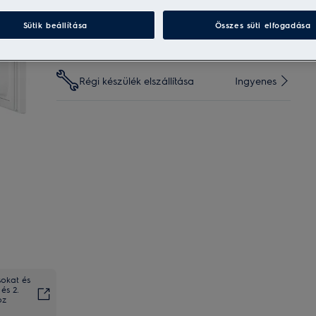
Sütik beállítása
Összes süti elfogadása
Visszaküldés 20 napon belül
Ingyenes
Régi készülék elszállítása
Ingyenes
sokat és
és 2.
oz