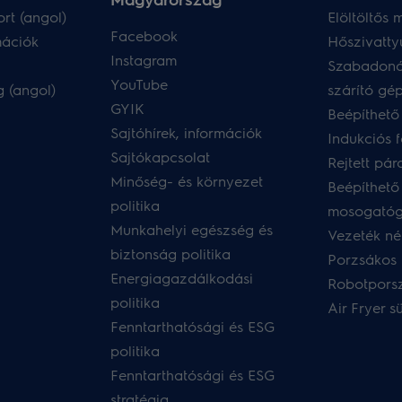
rt (angol)
Elöltöltős
Facebook
mációk
Hőszivatty
Instagram
Szabadoná
YouTube
 (angol)
szárító gé
GYIK
Beépíthető
Sajtóhírek, információk
Indukciós 
Sajtókapcsolat
Rejtett pár
Minőség- és környezet
Beépíthető
politika
mosogató
Munkahelyi egészség és
Vezeték nél
biztonság politika
Porzsákos 
Energiagazdálkodási
Robotpors
politika
Air Fryer s
Fenntarthatósági és ESG
politika
Fenntarthatósági és ESG
stratégia