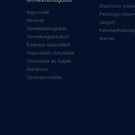
Electrolux csopo
Kapcsolat
Pénzügyi infor
Hírlevél
(angol)
Terméktámogatás
Fenntarthatóság
Termékregisztráció
Karrier
Értékelje készülékét
Használati útmutatók
Útmutatók és tippek
Garancia
Újrahasznosítás