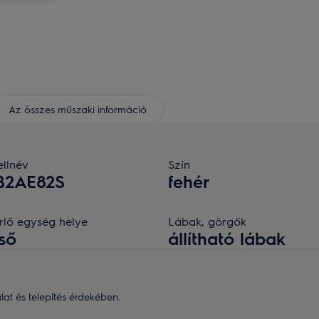
Az összes műszaki információ
llnév
Szín
B2AE82S
fehér
rlő egység helye
Lábak, görgők
ső
állítható lábak
t és telepítés érdekében.