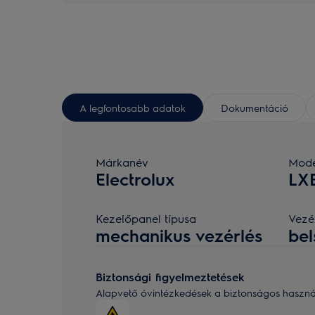
A legfontosabb adatok
Dokumentáció
Márkanév
Mode
Electrolux
LX
Kezelőpanel típusa
Vezé
mechanikus vezérlés
bel
Biztonsági figyelmeztetések
Alapvető óvintézkedések a biztonságos használa