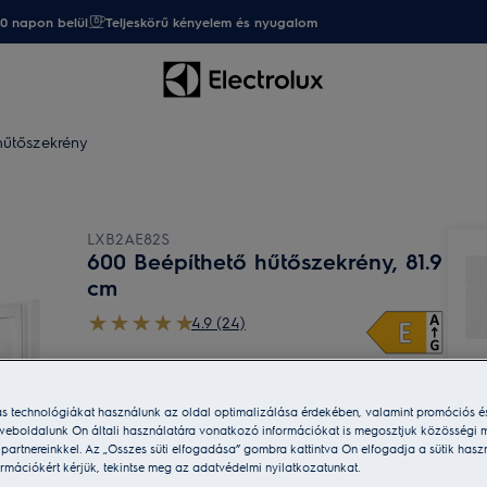
20 napon belül
Teljeskörű kényelem és nyugalom
hűtőszekrény
LXB2AE82S
600 Beépíthető hűtőszekrény, 81.9
cm
4.9 (24)
Termékismertető adatlap
Előnyök
Stabil hűtőpolcok strapabíró biztonsági üvegből.
ás technológiákat használunk az oldal optimalizálása érdekében, valamint promóciós é
weboldalunk Ön általi használatára vonatkozó információkat is megosztjuk közösségi m
Szolgáltatásaink:
i partnereinkkel. Az „Összes süti elfogadása” gombra kattintva Ön elfogadja a sütik hasz
rmációkért kérjük, tekintse meg az adatvédelmi nyilatkozatunkat.
Házhozszállítás
Ingyenes