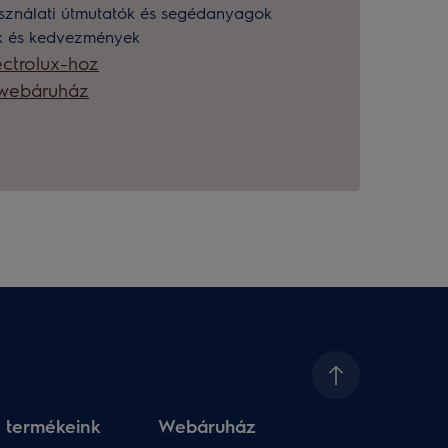
sználati útmutatók és segédanyagok
ok és kedvezmények
ctrolux-hoz
k webáruház
 termékeink
Webáruház​