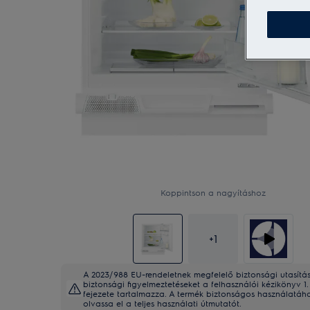
Koppintson a nagyításhoz
+
1
A 2023/988 EU-rendeletnek megfelelő biztonsági utasítá
biztonsági figyelmeztetéseket a felhasználói kézikönyv 1. 
fejezete tartalmazza. A termék biztonságos használatáh
olvassa el a teljes használati útmutatót.