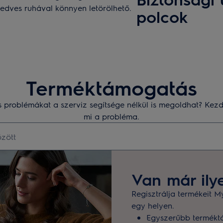
nedves ruhával könnyen letörölhető.
polcok
Terméktámogatás
 problémákat a szerviz segítsége nélkül is megoldhat? Kezdj
mi a probléma.
i a terméktámogatási cikkek kereséséhez
Van már ily
Regisztrálja termékeit M
egy helyen.
Egyszerűbb termékt