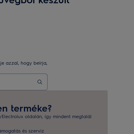
e azzal, hogy beírja,
en terméke?
yElectrolux oldalán, így mindent megtalál
ámogatás és szerviz