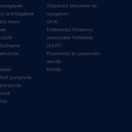
 mosógépek
Teljeskörű kényelem és
ús szárítógépek
nyugalom
lló mosó-
GYIK
pek
Értékesítési Általános
 sütők
Szerződési Feltételek
főzőlapok
(ÁSZF)
aelszívók
Promóciók és szezonális
akciók
gépek
Elállás
küli porszívók
porszívók
zívók
ütők