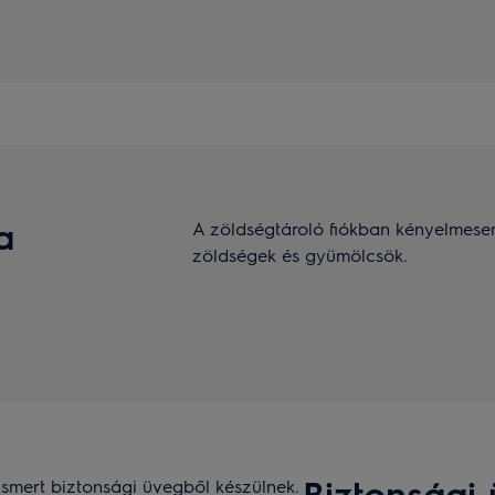
a
A zöldségtároló fiókban kényelmese
zöldségek és gyümölcsök.
Biztonsági 
ismert biztonsági üvegből készülnek.