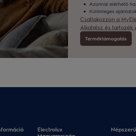
Azonnal elérhető ha
Különleges ajánlat
Csatlakozzon a MyEle
Alkatrész és tartozé
Terméktámogatás
nformáció
Electrolux
Népszerű
Magyarország