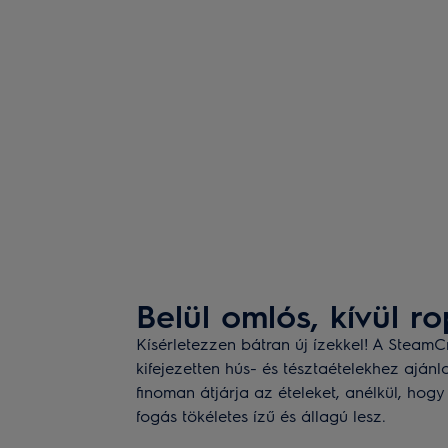
Belül omlós, kívül r
Kísérletezzen bátran új ízekkel! A Steam
kifejezetten hús- és tésztaételekhez ajánl
finoman átjárja az ételeket, anélkül, hogy
fogás tökéletes ízű és állagú lesz.