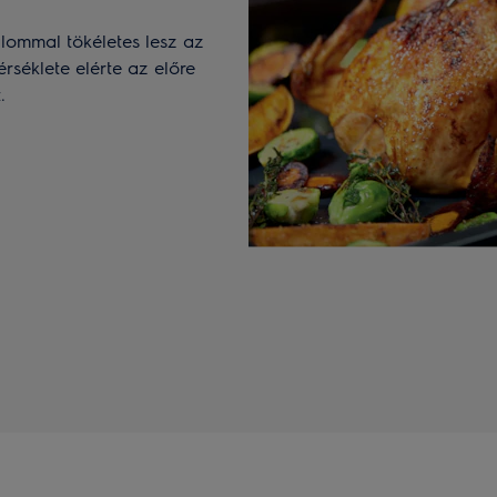
ommal tökéletes lesz az
rséklete elérte az előre
.