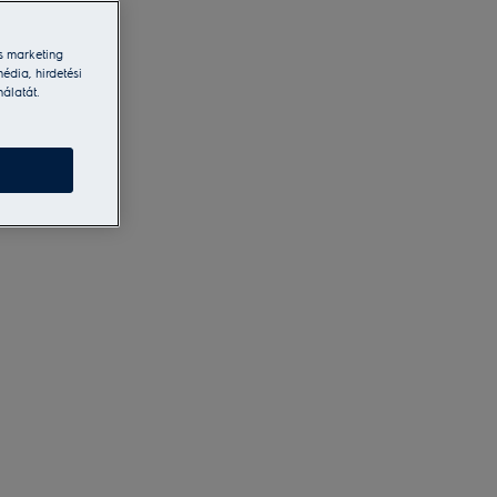
s marketing
édia, hirdetési
nálatát.