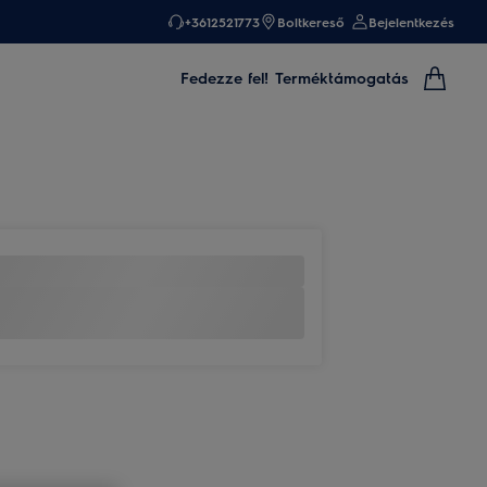
+3612521773
Boltkereső
Bejelentkezés
Fedezze fel!
Terméktámogatás