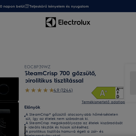
20 napon belül
Teljeskörű kényelem és nyugalom
EOC8P39WZ
SteamCrisp 700 gőzsütő,
pirolitikus tisztítással
4.9 (1244)
Termékismertető adatlap
Előnyök
A SteamCrisp® gőzsütő alacsonyabb hőmérsékleten
süt, így az ételek nem száradnak ki.
A SteamCrisp megakadályozza az ételek kiszáradását
– ideális tészták és húsok sütéséhez.
A pirolitikus tisztítás hamuvá égeti a zsír- és
ételmaradványokat.