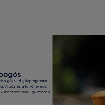
opogós
Crisp gőzsütő gőzprogramja
ott. A gőz és a forró levegő
 kiszárítaná őket. Így minden