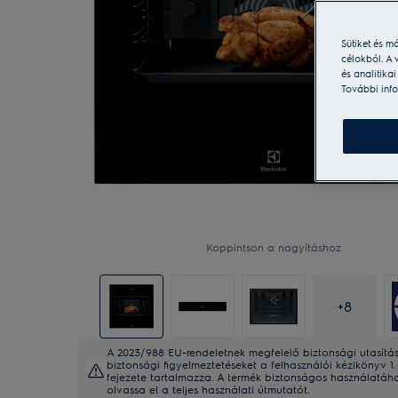
Sütiket és m
célokból. A 
és analitika
További info
Koppintson a nagyításhoz
+
8
A 2023/988 EU-rendeletnek megfelelő biztonsági utasítá
biztonsági figyelmeztetéseket a felhasználói kézikönyv 1. 
fejezete tartalmazza. A termék biztonságos használatáh
olvassa el a teljes használati útmutatót.