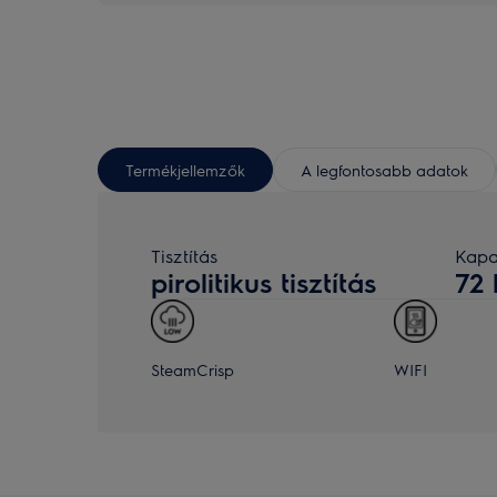
Termékjellemzők
A legfontosabb adatok
Tisztítás
Kapac
pirolitikus tisztítás
72 
SteamCrisp
WIFI