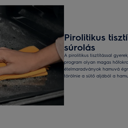
Pirolitikus tisz
súrolás
A pirolitikus tisztítással gyere
program olyan magas hőfokra h
ételmaradványok hamuvá égne
törölnie a sütő aljából a hamut