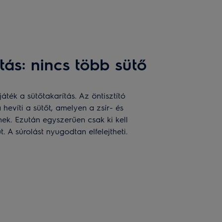
títás: nincs több sütő
kjáték a sütőtakarítás. Az öntisztító
evíti a sütőt, amelyen a zsír- és
k. Ezután egyszerűen csak ki kell
. A súrolást nyugodtan elfelejtheti.