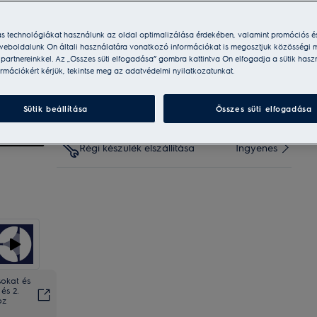
Szolgáltatásaink:
ás technológiákat használunk az oldal optimalizálása érdekében, valamint promóciós é
weboldalunk Ön általi használatára vonatkozó információkat is megosztjuk közösségi m
i partnereinkkel. Az „Összes süti elfogadása” gombra kattintva Ön elfogadja a sütik hasz
Házhozszállítás
Ingyenes
rmációkért kérjük, tekintse meg az adatvédelmi nyilatkozatunkat.
Visszaküldés 20 napon belül
Ingyenes
Sütik beállítása
Összes süti elfogadása
Régi készülék elszállítása
Ingyenes
sokat és
és 2.
oz