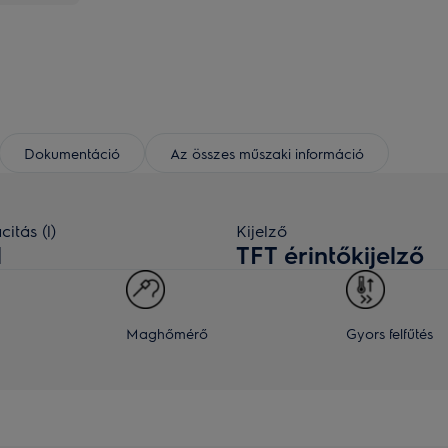
Dokumentáció
Az összes műszaki információ
itás (l)
Kijelző
l
TFT érintőkijelző
Maghőmérő
Gyors felfűtés