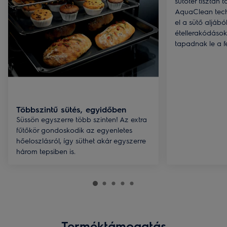
sütőtér tisztán 
AquaClean tech
el a sütő aljábó
étellerakódások
tapadnak le a fe
Többszintű sütés, egyidőben
Süssön egyszerre több szinten! Az extra
fűtőkör gondoskodik az egyenletes
hőeloszlásról, így süthet akár egyszerre
három tepsiben is.
Terméktámogatás