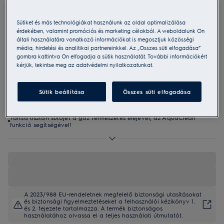
EOF3H40BW
SurroundCook 600 sütő, aqua clean
Sütiket és más technológiákat használunk az oldal optimalizálása
érdekében, valamint promóciós és marketing célokból. A weboldalunk Ön
tisztítással
általi használatára vonatkozó információkat is megosztjuk közösségi
média, hirdetési és analitikai partnereinkkel. Az „Összes süti elfogadása”
4.9 (994)
gombra kattintva Ön elfogadja a sütik használatát. További információkért
kérjük, tekintse meg az adatvédelmi nyilatkozatunkat.
Termékismertető adatlap
Előnyök
A 600-as SurroundCook® sütő egységes hőmérsékletet tart fenn a
Sütik beállítása
Összes süti elfogadása
sütőtér minden pontján.
A többszintű főzés funkció biztosítja, hogy mindhárom szinten
egyenletesen készüljenek az ételek.
Tartsa tisztán sütőjét a gőz természetes erejével, az AquaClean
funkció segítségével!
A 2023/988 EU-rendeletnek megfelelő biztonsági utasításokat
és biztonsági figyelmeztetéseket a felhasználói kézikönyv 1.
és 2. fejezete tartalmazza. A termék biztonságos
használatához olvassa el a teljes használati útmutatót.