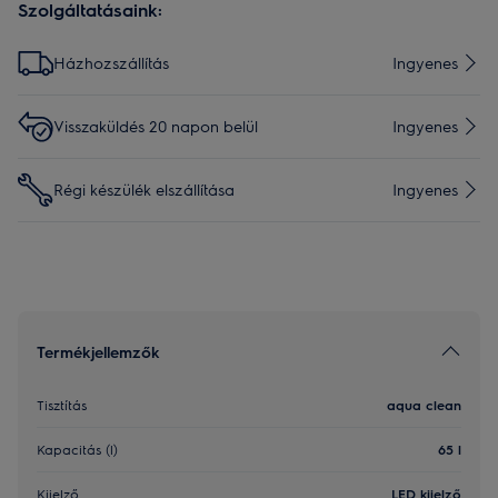
Szolgáltatásaink:
Házhozszállítás
Ingyenes
Visszaküldés 20 napon belül
Ingyenes
Régi készülék elszállítása
Ingyenes
Termékjellemzők
Tisztítás
aqua clean
Kapacitás (l)
65 l
Kijelző
LED kijelző