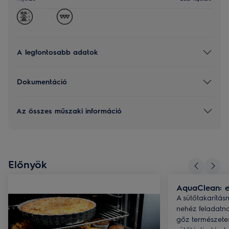
A legfontosabb adatok
Dokumentáció
Az összes műszaki információ
Előnyök
AquaClean: eg
A sütőtakarítá
nehéz feladatna
gőz természetes 