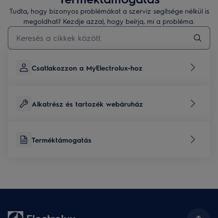
Tudta, hogy bizonyos problémákat a szerviz segítsége nélkül is
megoldhat? Kezdje azzal, hogy beírja, mi a probléma.
Kezdjen el gépelni a terméktámogatási cikkek kereséséhez
Csatlakozzon a MyElectrolux-hoz
Alkatrész és tartozék webáruház
Terméktámogatás