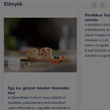
Előnyök
Pirolitikus ti
súrolás
A pirolitikus tis
sütőtakarítás. A
olyan magas hőf
amelyen a zsír
hamuvá égnek. 
ki kell törölnie 
súrolást nyugodt
Egy kis gőzzel minden finomabb
lesz
A SteamBake funkció használatával
tökéletes péksüteményeket készíthet
saját otthonában, egyetlen érintéssel. A