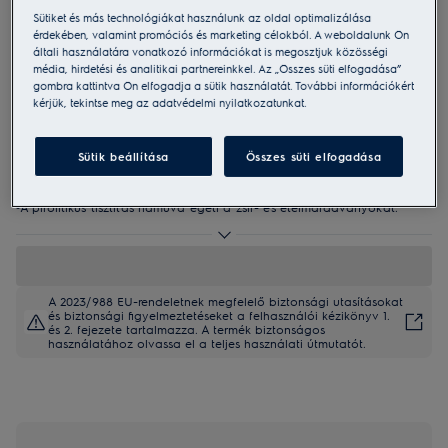
Sütiket és más technológiákat használunk az oldal optimalizálása
EOD6P76X
érdekében, valamint promóciós és marketing célokból. A weboldalunk Ön
SteamBake 600 gőzsütő, pirolitikus
általi használatára vonatkozó információkat is megosztjuk közösségi
tisztítással
média, hirdetési és analitikai partnereinkkel. Az „Összes süti elfogadása”
gombra kattintva Ön elfogadja a sütik használatát. További információkért
4.9 (1954)
kérjük, tekintse meg az adatvédelmi nyilatkozatunkat.
Termékismertető adatlap
Előnyök
Sütik beállítása
Összes süti elfogadása
A 600 SteamBake sütővel még kiválóbb eredményeket érhet el.
SteamBake – extra gőzzel a pazar sültekért.
A pirolitikus tisztítás hamuvá égeti a zsír- és ételmaradványokat.
A 2023/988 EU-rendeletnek megfelelő biztonsági utasításokat
és biztonsági figyelmeztetéseket a felhasználói kézikönyv 1.
és 2. fejezete tartalmazza. A termék biztonságos
használatához olvassa el a teljes használati útmutatót.