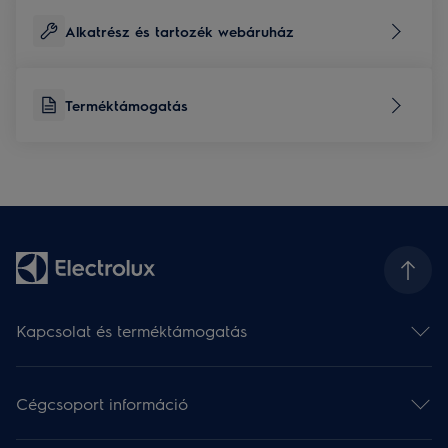
Alkatrész és tartozék webáruház
Terméktámogatás
Kapcsolat és terméktámogatás
Kapcsolat
Hírlevél
Cégcsoport információ
Terméktámogatás
Termékregisztráció