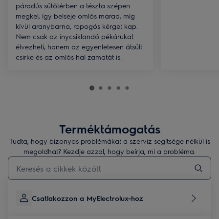
páradús sütőtérben a tészta szépen
megkel, így belseje omlós marad, míg
kívül aranybarna, ropogós kérget kap.
Nem csak az ínycsiklandó pékárukat
élvezheti, hanem az egyenletesen átsült
csirke és az omlós hal zamatát is.
Terméktámogatás
Tudta, hogy bizonyos problémákat a szerviz segítsége nélkül is
megoldhat? Kezdje azzal, hogy beírja, mi a probléma.
Kezdjen el gépelni a terméktámogatási cikkek kereséséhez
Csatlakozzon a MyElectrolux-hoz