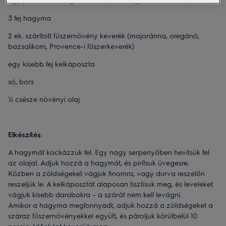
egy pohár tetszőleges dióféle (dió, mogyoró, mandula)
3 fej hagyma
2 ek. szárított fűszernövény keverék (majoránna, oregánó,
bazsalikom, Provence-i fűszerkeverék)
egy kisebb fej kelkáposzta
só, bors
½ csésze növényi olaj
Elkészítés
:
A hagymát kockázzuk fel. Egy nagy serpenyőben hevítsük fel
az olajat. Adjuk hozzá a hagymát, és pirítsuk üvegesre.
Közben a zöldségeket vágjuk finomra, vagy durva reszelőn
reszeljük le. A kelkáposztát alaposan tisztísuk meg, és leveleket
vágjuk kisebb darabokra – a szárát nem kell levágni.
Amikor a hagyma megfonnyadt, adjuk hozzá a zöldségeket a
száraz fűszernövényekkel együtt, és pároljuk körülbelül 10