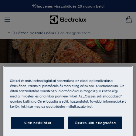
Ingyenes visszaküldés 20 napon belül
Főzzön pazarlás nélkül
Zöldségpástétom
Zöldségpástétom
Sütiket és más technológiákat használunk az oldal optimalizálása
érdekében, valamint promóciós és marketing célokból. A weboldalunk Ön
Hozzávalók
:
általi használatára vonatkozó információkat is megosztjuk közösségi
média, hirdetési és analitikai partnereinkkel. Az „Összes süti elfogadása”
húslevesben főtt zöldségek
gombra kattintva Ön elfogadja a sütik használatát. További információkért
kérjük, tekintse meg az adatvédelmi nyilatkozatunkat.
2 csésze őrölt köles
egy pohár aszalt gyümölcs (vegyesen: barack, megy, mazsola,
Sütik beállítása
Összes süti elfogadása
szilva stb.)