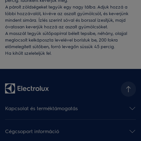
percig. Időnként keverjük meg.
A párolt zöldségeket tegyük egy nagy tálba. Adjuk hozzá a
többi hozzávalót, kivéve az aszalt gyümölcsöt, és keverjünk
mindent simára. Ízlés szerint sóval és borssal ízesítjük, majd
óvatosan keverjük hozzá az aszalt gyümölcsöket.
A masszát tegyük sütőpapírral bélelt tepsibe, néhány, olajjal
meglocsolt kelkáposzta levelével borístuk be, 200 fokra
előmelegített sütőben, forró levegőn süssük 45 percig.
Ha kihűlt szeleteljük fel.
Kapcsolat és terméktámogatás
Kapcsolat
Hírlevél
Cégcsoport információ
Terméktámogatás