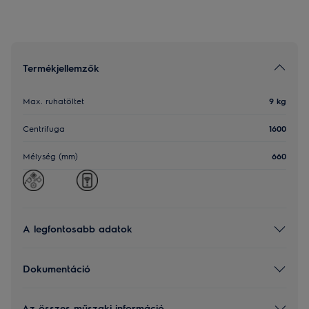
Termékjellemzők
Max. ruhatöltet
9 kg
Centrifuga
1600
Mélység (mm)
660
A legfontosabb adatok
Dokumentáció
Az összes műszaki információ