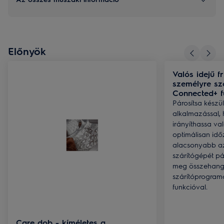
Előnyök
Valós idejű fr
személyre sz
Connected+ f
Párosítsa készül
alkalmazással, 
irányíthassa va
optimálisan idő
alacsonyabb az
szárítógépét pár
meg összehang
szárítóprogram
funkcióval.
Care dob - kíméletes a