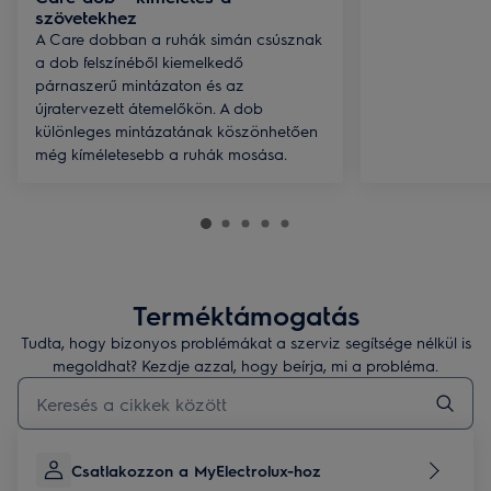
szövetekhez
A Care dobban a ruhák simán csúsznak
a dob felszínéből kiemelkedő
párnaszerű mintázaton és az
újratervezett átemelőkön. A dob
különleges mintázatának köszönhetően
még kíméletesebb a ruhák mosása.
Terméktámogatás
Tudta, hogy bizonyos problémákat a szerviz segítsége nélkül is
megoldhat? Kezdje azzal, hogy beírja, mi a probléma.
Kezdjen el gépelni a terméktámogatási cikkek kereséséhez
Csatlakozzon a MyElectrolux-hoz