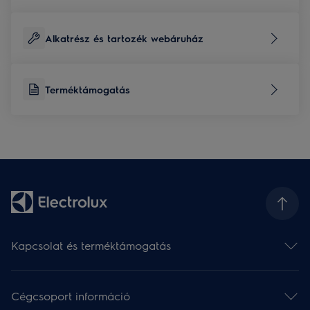
Alkatrész és tartozék webáruház
Terméktámogatás
Kapcsolat és terméktámogatás
Kapcsolat
Hírlevél
Cégcsoport információ
Terméktámogatás