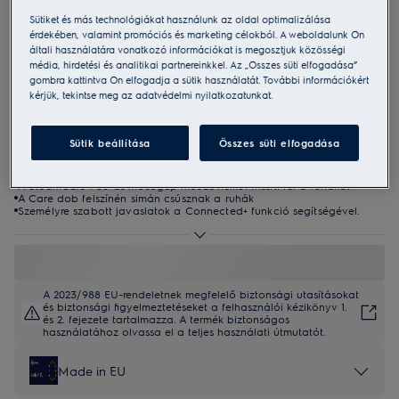
EW7F5692QE
Sütiket és más technológiákat használunk az oldal optimalizálása
SteamCare 700 UniversalDose
érdekében, valamint promóciós és marketing célokból. A weboldalunk Ön
általi használatára vonatkozó információkat is megosztjuk közösségi
Elöltöltős mosógép ÖKOInverter
média, hirdetési és analitikai partnereinkkel. Az „Összes süti elfogadása”
gombra kattintva Ön elfogadja a sütik használatát. További információkért
motor
kérjük, tekintse meg az adatvédelmi nyilatkozatunkat.
4.9 (16)
Sütik beállítása
Összes süti elfogadása
Termékismertető adatlap
Előnyök
A SteamCare 700-as mosógép mosás nélkül frissíti fel a ruhákat
A Care dob felszínén simán csúsznak a ruhák
Személyre szabott javaslatok a Connected+ funkció segítségével.
A 2023/988 EU-rendeletnek megfelelő biztonsági utasításokat
és biztonsági figyelmeztetéseket a felhasználói kézikönyv 1.
és 2. fejezete tartalmazza. A termék biztonságos
használatához olvassa el a teljes használati útmutatót.
Made in EU