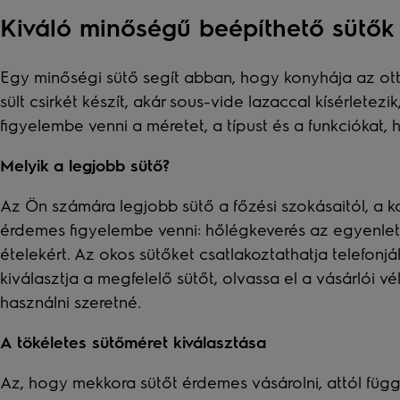
Kiváló minőségű beépíthető sütők
Egy minőségi sütő segít abban, hogy konyhája az ott
sült csirkét készít, akár sous-vide lazaccal kísérlet
figyelembe venni a méretet, a típust és a funkciókat,
Melyik a legjobb sütő?
Az Ön számára legjobb sütő a főzési szokásaitól, a k
érdemes figyelembe venni: hőlégkeverés az egyenlete
ételekért. Az okos sütőket csatlakoztathatja telefonj
kiválasztja a megfelelő sütőt, olvassa el a vásárlói
használni szeretné.
A tökéletes sütőméret kiválasztása
Az, hogy mekkora sütőt érdemes vásárolni, attól függ,