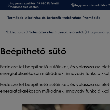
Ingyenes szállítás 49 990 Ft feletti
Ingyenes visszaküldés 
megrendelés esetén
Termékek
Alkatrész és tartozék webáruház
Promóciók
Electrolux
Sütés áttekintés
Beépíthető sütők
Hagyományos
Beépíthető sütő
Fedezze fel beépíthető sütőinket, és válassza az élet
energiatakarékosan működnek, innovatív funkcióikkal
Fedezze fel beépíthető sütőinket, és válassza az élet
energiatakarékosan működnek, innovatív funkcióikkal
0
5