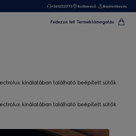
+3612521773
Boltkereső
Bejelentkezés
Fedezze fel!
Terméktámogatás
ectrolux kínálatában található beépített sütők
ectrolux kínálatában található beépített sütők