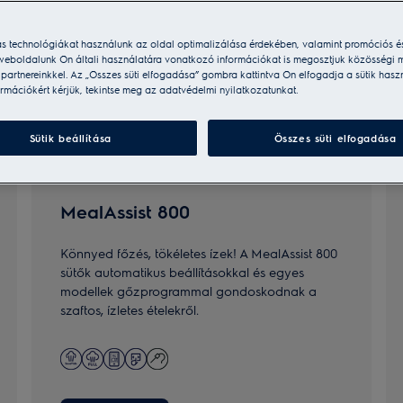
ás technológiákat használunk az oldal optimalizálása érdekében, valamint promóciós é
weboldalunk Ön általi használatára vonatkozó információkat is megosztjuk közösségi m
i partnereinkkel. Az „Összes süti elfogadása” gombra kattintva Ön elfogadja a sütik hasz
rmációkért kérjük, tekintse meg az adatvédelmi nyilatkozatunkat.
Sütik beállítása
Összes süti elfogadása
MealAssist 800
Könnyed főzés, tökéletes ízek! A MealAssist 800
sütők automatikus beállításokkal és egyes
modellek gőzprogrammal gondoskodnak a
szaftos, ízletes ételekről.