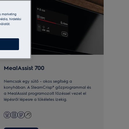
s marketing
édia, hirdetési
nálatát.
MealAssist 700
Sen
Nemcsak egy sütő – okos segítség a
A Ste
konyhában. A SteamCrisp® gőzprogrammal és
gőz k
a MealAssist programozott főzéssel vezet el
az éte
lépésről lépesre a tökéletes ízekig.
arany