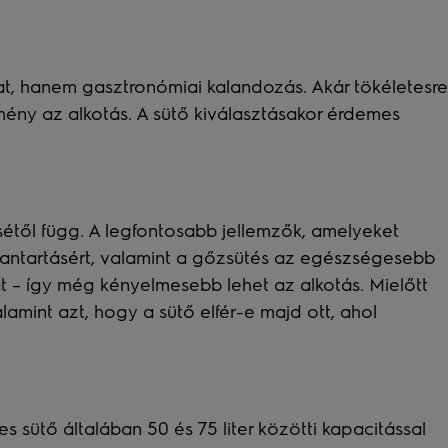
at, hanem gasztronómiai kalandozás. Akár tökéletesre
élmény az alkotás. A sütő kiválasztásakor érdemes
sétől függ. A legfontosabb jellemzők, amelyeket
rbantartásért, valamint a gőzsütés az egészségesebb
tát – így még kényelmesebb lehet az alkotás. Mielőtt
amint azt, hogy a sütő elfér-e majd ott, ahol
 sütő általában 50 és 75 liter közötti kapacitással