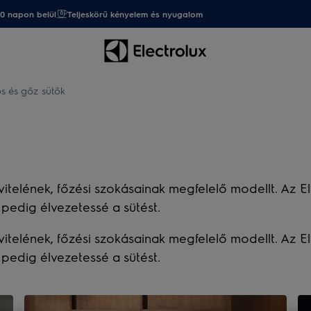
20 napon belül
Teljeskörű kényelem és nyugalom
 és gőz sütők
vitelének, főzési szokásainak megfelelő modellt. Az El
 pedig élvezetessé a sütést.
vitelének, főzési szokásainak megfelelő modellt. Az El
 pedig élvezetessé a sütést.