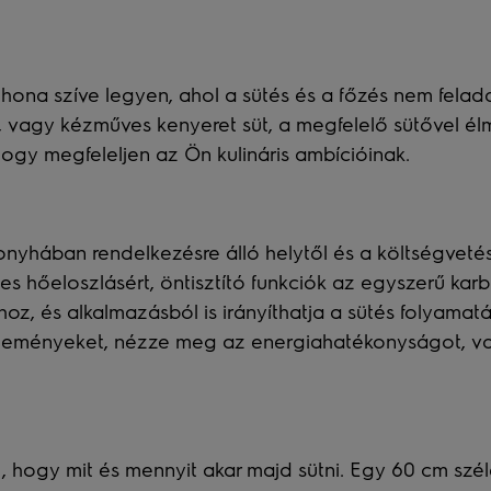
hona szíve legyen, ahol a sütés és a főzés nem felad
ezik, vagy kézműves kenyeret süt, a megfelelő sütővel 
 hogy megfeleljen az Ön kulináris ambícióinak.
onyhában rendelkezésre álló helytől és a költségveté
s hőeloszlásért, öntisztító funkciók az egyszerű ka
ához, és alkalmazásból is irányíthatja a sütés folyama
 véleményeket, nézze meg az energiahatékonyságot, val
 hogy mit és mennyit akar majd sütni. Egy 60 cm széles