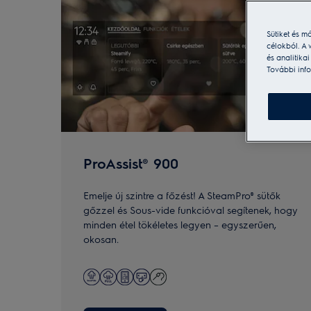
Sütiket és m
célokból. A 
és analitika
További info
ProAssist® 900
Emelje új szintre a főzést! A SteamPro® sütők
gőzzel és Sous-vide funkcióval segítenek, hogy
minden étel tökéletes legyen – egyszerűen,
okosan.