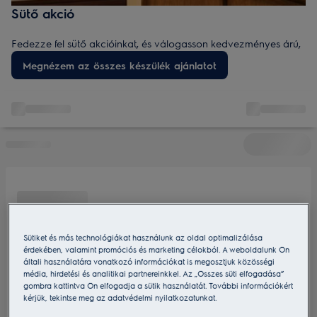
Sütő akció
Fedezze fel sütő akcióinkat, és válogasson kedvezményes árú,
leárazott modellek széles választékából. Akciós sütőink között
Megnézem az összes készülék ajánlatot
biztosan megtalálja a konyhájához és főzési szokásaihoz
leginkább illő készüléket.
Sütiket és más technológiákat használunk az oldal optimalizálása
érdekében, valamint promóciós és marketing célokból. A weboldalunk Ön
általi használatára vonatkozó információkat is megosztjuk közösségi
média, hirdetési és analitikai partnereinkkel. Az „Összes süti elfogadása”
gombra kattintva Ön elfogadja a sütik használatát. További információkért
kérjük, tekintse meg az adatvédelmi nyilatkozatunkat.