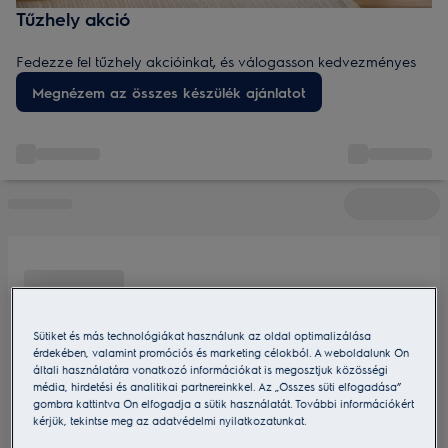
Tűzhely akció
Fedezze fel tűzhely akcióinkat, és válogasson kedvezményes
árú modellek között, amelyek pontos hőfokszabályzással és
Megnézem az összes készülék ajánlatot
egyenletes sütési eredményekkel támogatják önt főzés közben.
Akciós tűzhelyeink megbízható és sokoldalú megoldást
jelentenek minden konyhába.
Sütiket és más technológiákat használunk az oldal optimalizálása
érdekében, valamint promóciós és marketing célokból. A weboldalunk Ön
általi használatára vonatkozó információkat is megosztjuk közösségi
média, hirdetési és analitikai partnereinkkel. Az „Összes süti elfogadása”
gombra kattintva Ön elfogadja a sütik használatát. További információkért
kérjük, tekintse meg az adatvédelmi nyilatkozatunkat.