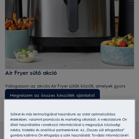
Air Fryer sütő akció
Válogasson az akciós Air Fryer sütők között, amelyek gyors
felmelegedéssel és precíz hőszabályzással támogatják az
Megnézem az összes készülék ajánlatot
egészséges ételek készítését. Kedvezményes arú készülékeink
minimális olaj használatával biztosítanak ropogós eredményt.
Sütiket és más technológiákat használunk az oldal optimalizálása
érdekében, valamint promóciós és marketing célokból. A weboldalunk Ön
általi használatára vonatkozó információkat is megosztjuk közösségi
média, hirdetési és analitikai partnereinkkel. Az „Összes süti elfogadása”
gombra kattintva Ön elfogadja a sütik használatát. További információkért