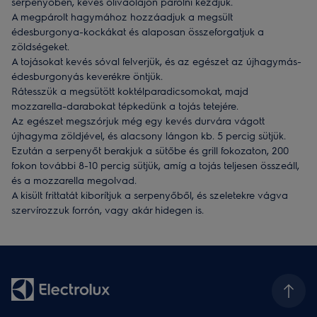
serpenyőben, kevés olívaolajon párolni kezdjük.
A megpárolt hagymához hozzáadjuk a megsült
édesburgonya-kockákat és alaposan összeforgatjuk a
zöldségeket.
A tojásokat kevés sóval felverjük, és az egészet az újhagymás-
édesburgonyás keverékre öntjük.
Rátesszük a megsütött koktélparadicsomokat, majd
mozzarella-darabokat tépkedünk a tojás tetejére.
Az egészet megszórjuk még egy kevés durvára vágott
újhagyma zöldjével, és alacsony lángon kb. 5 percig sütjük.
Ezután a serpenyőt berakjuk a sütőbe és grill fokozaton, 200
fokon további 8-10 percig sütjük, amíg a tojás teljesen összeáll,
és a mozzarella megolvad.
A kisült frittatát kiborítjuk a serpenyőből, és szeletekre vágva
szervírozzuk forrón, vagy akár hidegen is.