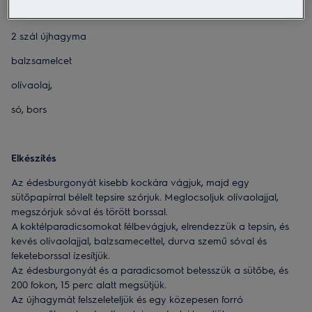
6 db tojás
2 szál újhagyma
balzsamelcet
olívaolaj,
só, bors
Elkészítés
Az édesburgonyát kisebb kockára vágjuk, majd egy
sütőpapírral bélelt tepsire szórjuk. Meglocsoljuk olívaolajjal,
megszórjuk sóval és törött borssal.
A koktélparadicsomokat félbevágjuk, elrendezzük a tepsin, és
kevés olívaolajjal, balzsamecettel, durva szemű sóval és
feketeborssal ízesítjük.
Az édesburgonyát és a paradicsomot betesszük a sütőbe, és
200 fokon, 15 perc alatt megsütjük.
Az újhagymát felszeleteljük és egy közepesen forró