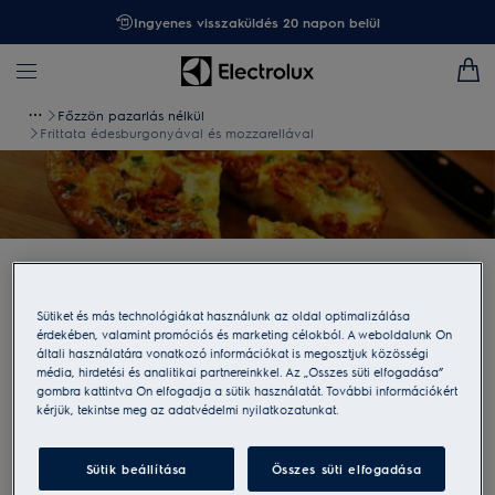
Ingyenes visszaküldés 20 napon belül
Főzzön pazarlás nélkül
Frittata édesburgonyával és mozzarellával
Frittata édesburgonyával és
Sütiket és más technológiákat használunk az oldal optimalizálása
mozzarellával
érdekében, valamint promóciós és marketing célokból. A weboldalunk Ön
általi használatára vonatkozó információkat is megosztjuk közösségi
Hozzávalók
média, hirdetési és analitikai partnereinkkel. Az „Összes süti elfogadása”
gombra kattintva Ön elfogadja a sütik használatát. További információkért
20 dkg édesburgonya
kérjük, tekintse meg az adatvédelmi nyilatkozatunkat.
15 dkg koktélparadicsom
Sütik beállítása
Összes süti elfogadása
10 dkg mozzarella