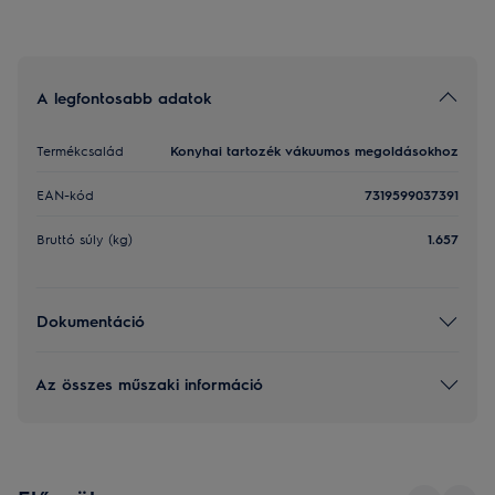
A legfontosabb adatok
Termékcsalád
Konyhai tartozék vákuumos megoldásokhoz
EAN-kód
7319599037391
Bruttó súly (kg)
1.657
Dokumentáció
Az összes műszaki információ