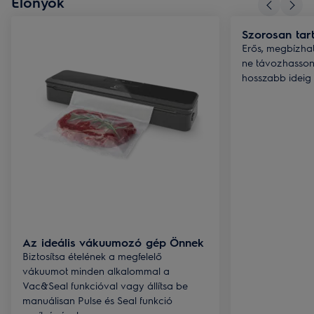
Előnyök
Szorosan tar
Erős, megbízha
ne távozhasson
hosszabb ideig 
Az ideális vákuumozó gép Önnek
Biztosítsa ételének a megfelelő
vákuumot minden alkalommal a
Vac&Seal funkcióval vagy állítsa be
manuálisan Pulse és Seal funkció