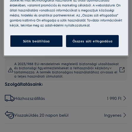
Sütiket és más technológiákat használunk az oldal optimalizálása
érdekében, valamint promóciós és marketing célokból. A weboldalunk Ön
E4VS1-4AG
általi használatára vonatkozó információkat is megosztjuk közösségi
Vákuumfóliázó készülék
média, hirdetési és analitikai partnereinkkel. Az „Összes süti elfogadása”
gombra kattintva Ön elfogadja a sütik használatát. További információkért
kérjük, tekintse meg az adatvédelmi nyilatkozatunkat.
4.7 (25)
Sütik beállítása
Összes süti elfogadása
A 2023/988 EU-rendeletnek megfelelő biztonsági utasításokat
és biztonsági figyelmeztetéseket a felhasználói kézikönyv
tartalmazza. A termék biztonságos használatához olvassa el
a teljes használati útmutatót.
Szolgáltatásaink:
Házhozszállítás
1 990 Ft
Visszaküldés 20 napon belül
Ingyenes