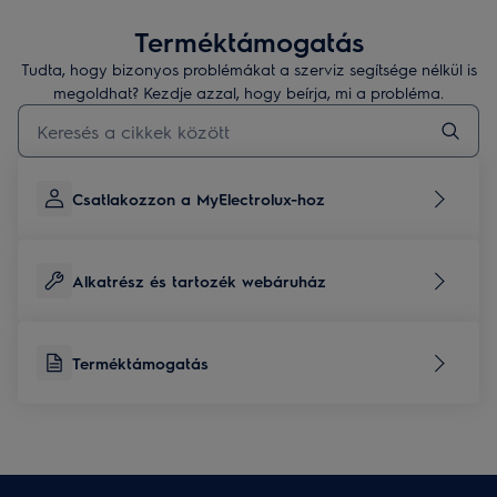
Terméktámogatás
Tudta, hogy bizonyos problémákat a szerviz segítsége nélkül is
megoldhat? Kezdje azzal, hogy beírja, mi a probléma.
Kezdjen el gépelni a terméktámogatási cikkek kereséséhez
Csatlakozzon a MyElectrolux-hoz
Alkatrész és tartozék webáruház
Terméktámogatás