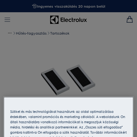
Ingyenes visszaküldés 20 napon belül
Hűtés-fagyasztás
Tartozékok
Sütiket és más technológiákat használunk az oldal optimalizálása
érdekében, valamint promóciós és marketing célokból. A weboldalunk Ön
Koppintson a nagyításhoz
általi használatára vonatkozó információkat is megosztjuk közösségi
média, hirdetési és analitikai partnereinkkel. Az „Összes süti elfogadása”
gombra kattintva Ön elfogadja a sütik használatát. További információkért