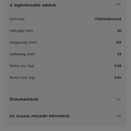
A legfontosabb adatok
EAN kód
7332543844463
Mélység (mm)
30
Magasság (mm)
105
Szélesség (mm)
55
Nettó súly (kg)
0.03
Bruttó súly (kg)
0.04
Dokumentáció
Az összes műszaki információ