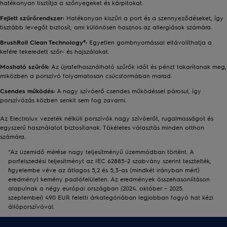
hatékonyan tisztítja a szőnyegeket és kárpitokat.
Fejlett szűrőrendszer:
Hatékonyan kiszűri a port és a szennyeződéseket, így
tisztább levegőt biztosít, ami különösen hasznos az allergiások számára.
BrushRoll Clean Technology®:
Egyetlen gombnyomással eltávolíthatja a
kefére tekeredett szőr- és hajszálakat.
Mosható szűrők:
Az újrafelhasználható szűrők időt és pénzt takarítanak meg,
miközben a porszívó folyamatosan csúcsformában marad.
Csendes működés:
A nagy szívóerő csendes működéssel párosul, így
porszívózás közben senkit sem fog zavarni.
Az Electrolux vezeték nélküli porszívók nagy szívóerőt, rugalmasságot és
egyszerű használatot biztosítanak. Tökéletes választás minden otthon
számára.
*Az üzemidő mérése nagy teljesítményű üzemmódban történt. A
porfelszedési teljesítményt az IEC 62885-2 szabvány szerint tesztelték,
figyelembe véve az átlagos 5,2 és 5,3-as (mindkét irányban mért)
eredményt kemény padlófelületen. Az eredmények összehasonlításon
alapulnak a négy európai országban (2024. október – 2025.
szeptember) 490 EUR feletti árkategóriában legjobban fogyó hat kézi
állóporszívóval.