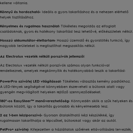
kellene váltania.
Könnyű és hordozható:
Ideális a gyors takarításhoz és a nehezen elérhető
helyek tisztításához.
Kényelmes és rugalmas használat:
Tökéletes megoldás az elfoglalt
családoknak, gyors és hatékony takarítást tesz lehetővé, előkészületek nélkül.
Hosszú akkumulátor-élettartam:
Hosszú üzemidő és gyorstöltés funkció, így
nagyobb területeket is megtisztíthat megszakítás nélkül.
Az Electrolux vezeték nélküli porszívók jellemzői
Az Electrolux vezeték nélküli porszívók számos olyan funkcióval
rendelkeznek, amelyek megkönnyítik és hatékonyabbá teszik a takarítást:
PowerPro szívófej LED világítással:
Tökéletes választás kemény padlókhoz.
A LED-fények segítségével könnyebben észreveheti a bútorok alatt vagy
gyengén megvilágított helyeken rejtőző szennyeződéseket.
180°-os EasySteer™ manőverezhetőség:
Könnyedén siklik a szűk helyeken és
bútorok között, így a takarítás gyorsabb és kényelmesebb lesz.
2 az 1-ben kéziporszívó:
Gyorsan átalakítható kézi készülékké, így
rugalmasan takaríthatja a lépcsőket, bútorokat vagy akár az autót.
PetPro+ szívófej:
Kifejezetten a háziállatok szőrének eltávolítására tervezték,