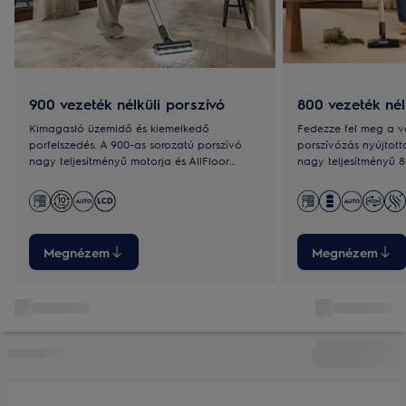
900 vezeték nélküli porszívó
800 vezeték nél
Kimagasló üzemidő és kiemelkedő
Fedezze fel meg a ve
porfelszedés. A 900-as sorozatú porszívó
porszívózás nyújtot
nagy teljesítményű motorja és AllFloor
nagy teljesítményű 8
Power szívófeje minden padlótípuson
könnyű és nagy szív
hatékony.
kitakaríthatja ottho
Megnézem
Megnézem