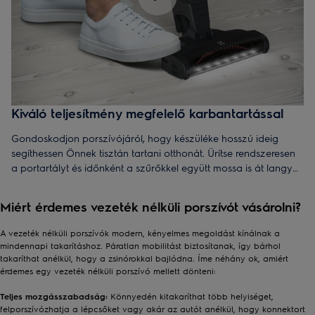
Kiváló teljesítmény megfelelő karbantartással
Gondoskodjon porszívójáról, hogy készüléke hosszú ideig
segíthessen Önnek tisztán tartani otthonát. Ürítse rendszeresen
a portartályt és időnként a szűrőkkel együtt mossa is át langyos
vízben. Az egyik szűrőt a portartályt lezáró fejben, a másikat a
morzsaporszívó egység végében találja. Mindkettőt
Miért érdemes vezeték nélküli porszívót vásárolni?
egyszerűen kiszedheti, és vissza is rakhatja, miután teljesen
megszáradtak. Csak pár egyszerű mozdulat annak érdekében,
A vezeték nélküli porszívók modern, kényelmes megoldást kínálnak a
hogy porszívója hosszú ideig tökéletesen működjön.
mindennapi takarításhoz. Páratlan mobilitást biztosítanak, így bárhol
takaríthat anélkül, hogy a zsinórokkal bajlódna. Íme néhány ok, amiért
érdemes egy vezeték nélküli porszívó mellett dönteni:
Teljes mozgásszabadság:
Könnyedén kitakaríthat több helyiséget,
felporszívózhatja a lépcsőket vagy akár az autót anélkül, hogy konnektort