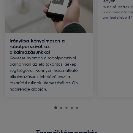
legyen.
*A belső tesztek 
is alátámasztana
ami legfeljebb 84 
Irányítsa kényelmesen a
robotporszívót az
alkalmazásunkkal
Kövesse nyomon a robotporszívót
bárhonnan az élő takarítási térkép
segítségével. Könnyen használható
alkalmazásunk lehetővé teszi a
takarítási rutinok ütemezését az Ön
napirendje alapján.
Terméktámogatás