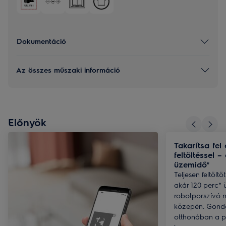
Dokumentáció
Az összes műszaki információ
Előnyök
Takarítsa fel
feltöltéssel –
üzemidő*
Teljesen feltöltö
akár 120 perc* 
robotporszívó ne
közepén. Gondo
otthonában a pa