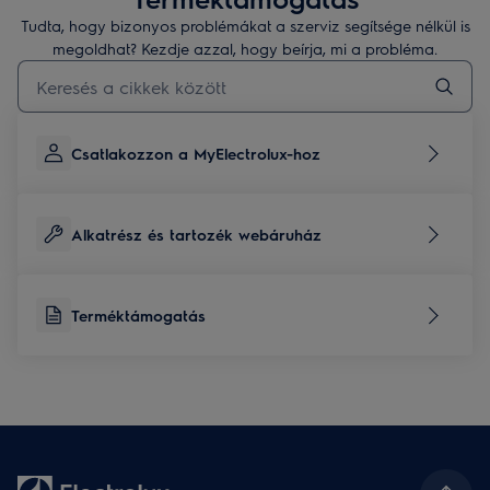
Tudta, hogy bizonyos problémákat a szerviz segítsége nélkül is
megoldhat? Kezdje azzal, hogy beírja, mi a probléma.
Kezdjen el gépelni a terméktámogatási cikkek kereséséhez
Csatlakozzon a MyElectrolux-hoz
Alkatrész és tartozék webáruház
Terméktámogatás