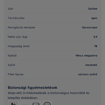
Szín
Szürke
Távirányítás
igen
Navigációs rendszer
Gyroscope
Nettó súly (kg)
2.9
Magasság (mm)
78
Kijelző
Nincs megadva
Szűrő
mosható
Filter típusa
szivacs szűrő
Biztonsági figyelmeztetések
Alapvető óvintézkedések a biztonságos használat és
telepítés érdekében.