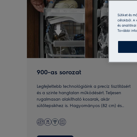
Sütiket és m
célokból. A 
és analitika
További info
900-as sorozat
Legfejlettebb technológiáink a precíz tisztításért
és a szinte hangtalan működésért. Teljesen
rugalmasan alakítható kosarak, akár
sütőtepsikhez is. Hagyományos (82 cm) és
MaxiSpace (87 cm) magas méretekben is
elérhető.