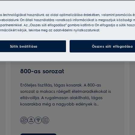
ás technológiákat használunk az oldal optimalizálása érdekében, valamint promóciós é
weboldalunk Ön általi használatára vonatkozó információkat is megosztjuk közösségi m
i partnereinkkel. Az „Összes süti elfogadása” gombra kattintva Ön elfogadja a sütik hasz
rmációkért kérjük, tekintse meg az adatvédelmi nyilatkozatunkat.
Sütik beállítása
Összes süti elfogadása
800-as sorozat
Erőteljes tisztítás, tágas kosarak. A 800-as
sorozat a makacs ráégett ételmaradkékokat is
eltávolítja. A rugalmasan alakítható, tágas
kosarakba még a nagyobb edények is
kényelmesen elhelyezhetők. Hagyományos (82
cm) és MaxiSpace (87 cm) magas méretekben
is elérhető.