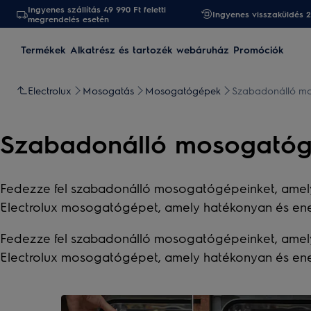
Ingyenes szállítás 49 990 Ft feletti
Ingyenes visszaküldés 
megrendelés esetén
Termékek
Alkatrész és tartozék webáruház
Promóciók
Electrolux
Mosogatás
Mosogatógépek
Szabadonálló m
Szabadonálló mosogató
Fedezze fel szabadonálló mosogatógépeinket, amelye
Electrolux mosogatógépet, amely hatékonyan és energ
Fedezze fel szabadonálló mosogatógépeinket, amelye
Electrolux mosogatógépet, amely hatékonyan és energ
0
5