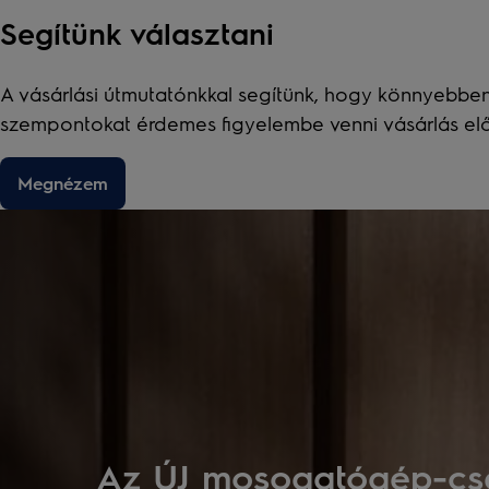
Segítünk választani
A vásárlási útmutatónkkal segítünk, hogy könnyebben
szempontokat érdemes figyelembe venni vásárlás előtt
Megnézem
Az ÚJ mosogatógép-cs