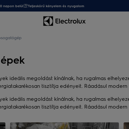
20 napon belül
Teljeskörű kényelem és nyugalom
osogatógép
gépek
k ideális megoldást kínálnak, ha rugalmas elhelyezé
iatakarékosan tisztítja edényeit. Ráadásul modern di
k ideális megoldást kínálnak, ha rugalmas elhelyezé
iatakarékosan tisztítja edényeit. Ráadásul modern di